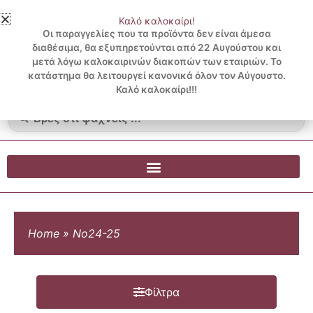
Μετάβαση
Καλό καλοκαίρι!
στο
3 ΔΟΣΕΙΣ ΧΩΡΙΣ ΠΙΣΤΩΤΙΚΗ ΜΕ KLARNA
Οι παραγγελίες που τα προϊόντα δεν είναι άμεσα
περιεχόμενο
διαθέσιμα, θα εξυπηρετούνται από 22 Αυγούστου και
μετά λόγω καλοκαιρινών διακοπών των εταιριών. Το
Λογαριασμός
0
κατάστημα θα λειτουργεί κανονικά όλον τον Αύγουστο.
Cart
0.00
€
Blog
Καλό καλοκαίρι!!!
Search
...
Home
»
Νο24-25
Φίλτρα