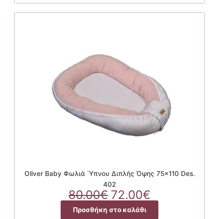
7.56€.
Oliver Baby Φωλιά ΄Υπνου Διπλής Όψης 75×110 Des.
402
Original
Η
80.00
€
72.00
€
price
τρέχουσα
Προσθήκη στο καλάθι
was:
τιμή