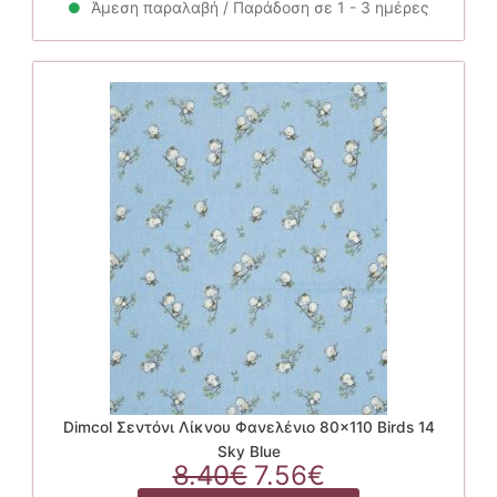
8.40€.
είναι:
Άμεση παραλαβή / Παράδοση σε 1 - 3 ημέρες
7.56€.
Dimcol Σεντόνι Λίκνου Φανελένιο 80×110 Birds 14
Sky Blue
Original
Η
8.40
€
7.56
€