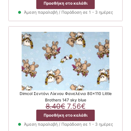
price
τρέχουσα
Προσθήκη στο καλάθι
was:
τιμή
8.40€.
είναι:
Άμεση παραλαβή / Παράδοση σε 1 - 3 ημέρες
7.56€.
Dimcol Σεντόνι Λίκνου Φανελένιο 80×110 Little
Brothers 147 sky blue
Original
Η
8.40
€
7.56
€
price
τρέχουσα
Προσθήκη στο καλάθι
was:
τιμή
8.40€.
είναι:
Άμεση παραλαβή / Παράδοση σε 1 - 3 ημέρες