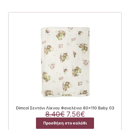
Dimcol Σεντόνι Λίκνου Φανελένιο 80×110 Baby 03
Original
Η
8.40
€
7.56
€
price
τρέχουσα
Προσθήκη στο καλάθι
was:
τιμή