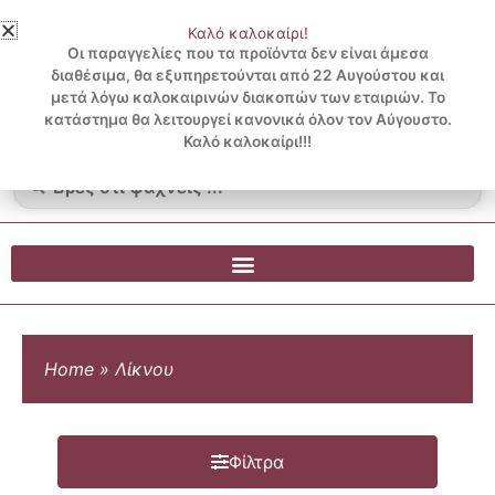
Μετάβαση
Καλό καλοκαίρι!
στο
3 ΔΟΣΕΙΣ ΧΩΡΙΣ ΠΙΣΤΩΤΙΚΗ ΜΕ KLARNA
Οι παραγγελίες που τα προϊόντα δεν είναι άμεσα
περιεχόμενο
διαθέσιμα, θα εξυπηρετούνται από 22 Αυγούστου και
μετά λόγω καλοκαιρινών διακοπών των εταιριών. Το
Λογαριασμός
0
κατάστημα θα λειτουργεί κανονικά όλον τον Αύγουστο.
Cart
0.00
€
Blog
Καλό καλοκαίρι!!!
Search
...
Home
»
Λίκνου
Φίλτρα