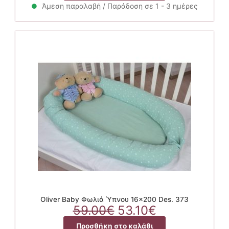
80.00€.
είναι:
Άμεση παραλαβή / Παράδοση σε 1 - 3 ημέρες
72.00€.
Oliver Baby Φωλιά Ύπνου 16×200 Des. 373
Original
Η
59.00
€
53.10
€
price
τρέχουσα
Προσθήκη στο καλάθι