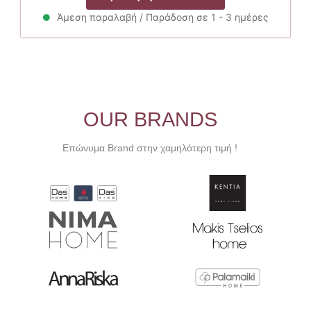
was:
τιμή
59.00€.
είναι:
Άμεση παραλαβή / Παράδοση σε 1 - 3 ημέρες
53.10€.
OUR BRANDS
Επώνυμα Brand στην χαμηλότερη τιμή !