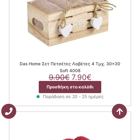
Das Home Σετ Πετσέτες Λαβέτες 4 Τμχ. 30×30
Soft 4008
Original
Η
9.90
€
7.90
€
price
τρέχουσα
Προσθήκη στο καλάθι
was:
τιμή
9.90€.
είναι:
Παράδοση σε 20 - 25 ημέρες
7.90€.