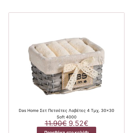
Das Home Σετ Πετσέτες Λαβέτες 4 Τμχ. 30×30
Soft 4000
Original
Η
11.90
€
9.52
€
price
τρέχουσα
Προσθήκη στο καλάθι