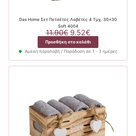
Das Home Σετ Πετσέτες Λαβέτες 4 Τμχ. 30×30
Soft 4004
Original
Η
11.90
€
9.52
€
price
τρέχουσα
Προσθήκη στο καλάθι
was:
τιμή
11.90€.
είναι:
Άμεση παραλαβή / Παράδοση σε 1 - 3 ημέρες
9.52€.