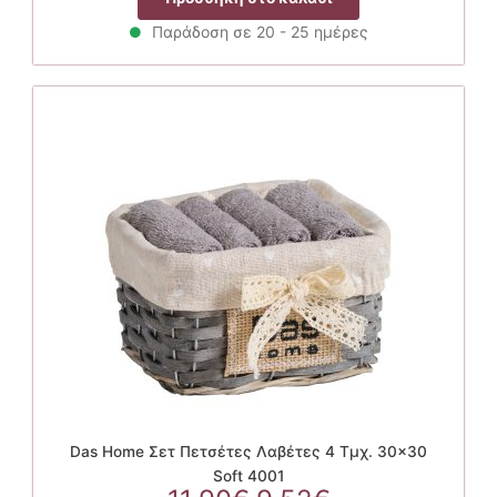
was:
τιμή
11.90€.
είναι:
Παράδοση σε 20 - 25 ημέρες
9.52€.
Das Home Σετ Πετσέτες Λαβέτες 4 Τμχ. 30×30
Soft 4001