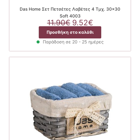
Das Home Σετ Πετσέτες Λαβέτες 4 Τμχ. 30×30
Soft 4003
Original
Η
11.90
€
9.52
€
price
τρέχουσα
Προσθήκη στο καλάθι
was:
τιμή
11.90€.
είναι:
Παράδοση σε 20 - 25 ημέρες
9.52€.