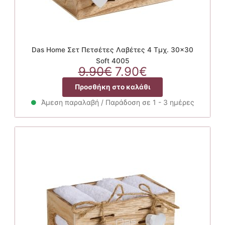
Das Home Σετ Πετσέτες Λαβέτες 4 Τμχ. 30×30
Soft 4005
Original
Η
9.90
€
7.90
€
price
τρέχουσα
Προσθήκη στο καλάθι
was:
τιμή
9.90€.
είναι:
Άμεση παραλαβή / Παράδοση σε 1 - 3 ημέρες
7.90€.