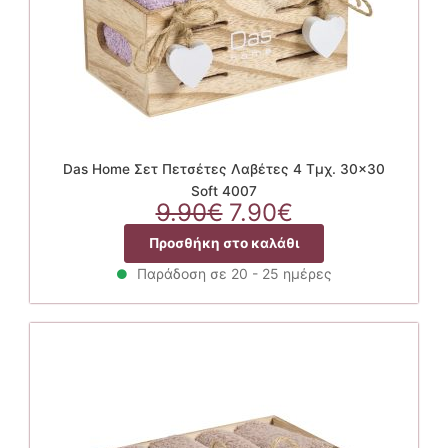
Das Home Σετ Πετσέτες Λαβέτες 4 Τμχ. 30×30
Soft 4007
Original
Η
9.90
€
7.90
€
price
τρέχουσα
Προσθήκη στο καλάθι
was:
τιμή
9.90€.
είναι:
Παράδοση σε 20 - 25 ημέρες
7.90€.