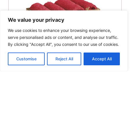
We value your privacy
We use cookies to enhance your browsing experience,
serve personalised ads or content, and analyse our traffic.
By clicking "Accept All", you consent to our use of cookies.
Customise
Reject All
Accept All
Das Home Σετ Πετσέτες Λαβέτες 4 Τμχ. 30×30
Soft 4009
Original
Η
9.90
€
7.90
€
price
τρέχουσα
Προσθήκη στο καλάθι
was:
τιμή
9.90€.
είναι:
Άμεση παραλαβή / Παράδοση σε 1 - 3 ημέρες
7.90€.