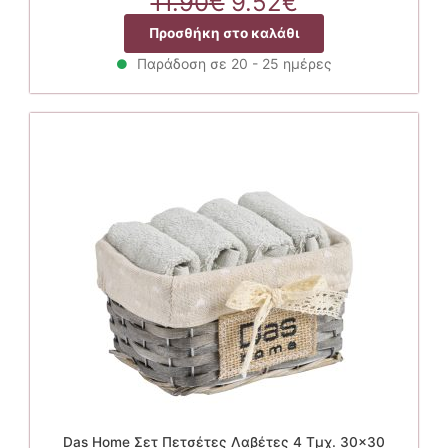
Original
Η
11.90
€
9.52
€
price
τρέχουσα
Προσθήκη στο καλάθι
was:
τιμή
11.90€.
είναι:
Παράδοση σε 20 - 25 ημέρες
9.52€.
Das Home Σετ Πετσέτες Λαβέτες 4 Τμχ. 30×30