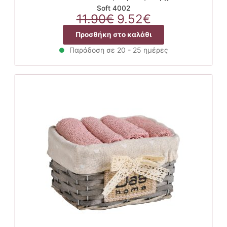
Soft 4002
Original
Η
11.90
€
9.52
€
price
τρέχουσα
Προσθήκη στο καλάθι
was:
τιμή
11.90€.
είναι:
Παράδοση σε 20 - 25 ημέρες
9.52€.