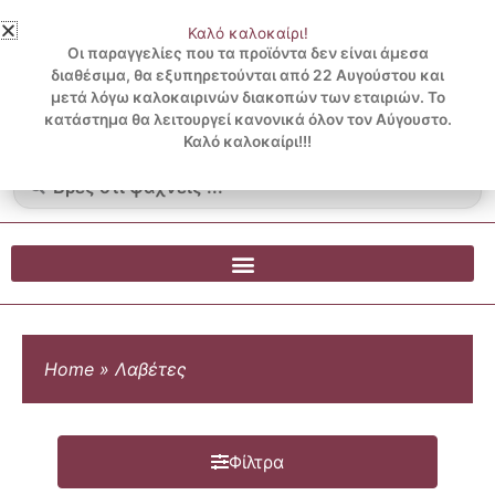
Μετάβαση
Καλό καλοκαίρι!
στο
3 ΔΟΣΕΙΣ ΧΩΡΙΣ ΠΙΣΤΩΤΙΚΗ ΜΕ KLARNA
Οι παραγγελίες που τα προϊόντα δεν είναι άμεσα
περιεχόμενο
διαθέσιμα, θα εξυπηρετούνται από 22 Αυγούστου και
μετά λόγω καλοκαιρινών διακοπών των εταιριών. Το
Λογαριασμός
0
κατάστημα θα λειτουργεί κανονικά όλον τον Αύγουστο.
Cart
0.00
€
Blog
Καλό καλοκαίρι!!!
Search
...
Home
»
Λαβέτες
Φίλτρα