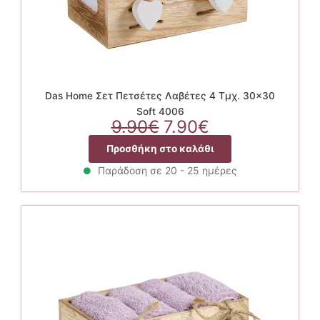
Das Home Σετ Πετσέτες Λαβέτες 4 Τμχ. 30×30
Soft 4006
Original
Η
9.90
€
7.90
€
price
τρέχουσα
Προσθήκη στο καλάθι
was:
τιμή
9.90€.
είναι:
Παράδοση σε 20 - 25 ημέρες
7.90€.