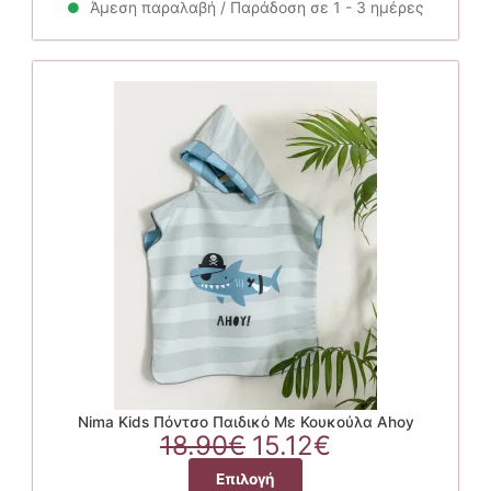
through
Άμεση παραλαβή / Παράδοση σε 1 - 3 ημέρες
προϊόν
18.00€
έχει
πολλαπλές
παραλλαγές.
Οι
επιλογές
μπορούν
να
επιλεγούν
στη
σελίδα
του
προϊόντος
Nima Kids Πόντσο Παιδικό Με Κουκούλα Ahoy
Original
Η
18.90
€
15.12
€
price
τρέχουσα
Αυτό
Επιλογή