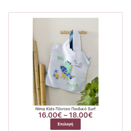
Nima Kids Πόντσο Παιδικό Surf
Price
16.00
€
–
18.00
€
range:
Αυτό
Επιλογή
16.00€
το