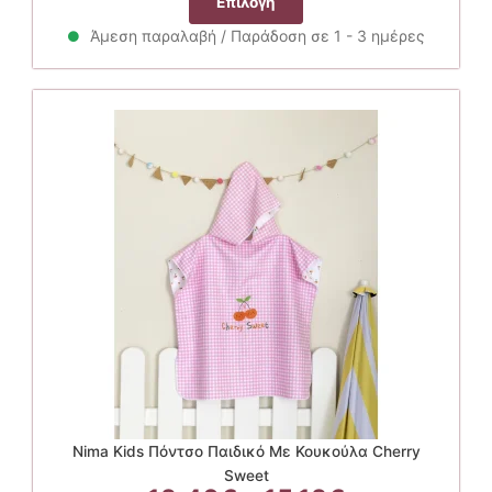
Επιλογή
12.40€
το
through
Άμεση παραλαβή / Παράδοση σε 1 - 3 ημέρες
προϊόν
15.12€
έχει
πολλαπλές
παραλλαγές.
Οι
επιλογές
μπορούν
να
επιλεγούν
στη
σελίδα
του
προϊόντος
Nima Kids Πόντσο Παιδικό Με Κουκούλα Cherry
Sweet