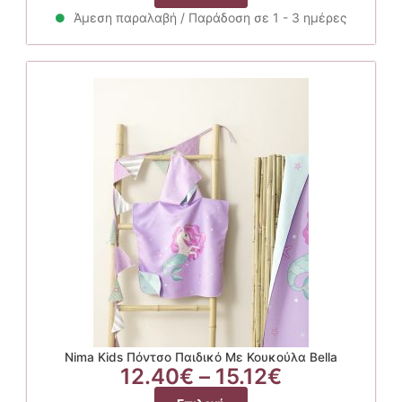
was:
τιμή
το
18.90€.
είναι:
Άμεση παραλαβή / Παράδοση σε 1 - 3 ημέρες
προϊόν
15.12€.
έχει
πολλαπλές
παραλλαγές.
Οι
επιλογές
μπορούν
να
επιλεγούν
στη
σελίδα
του
προϊόντος
Nima Kids Πόντσο Παιδικό Με Κουκούλα Bella
Price
12.40
€
–
15.12
€
range:
Αυτό