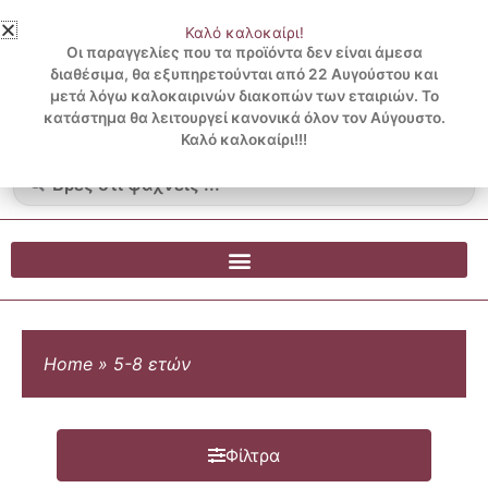
Μετάβαση
Καλό καλοκαίρι!
στο
3 ΔΟΣΕΙΣ ΧΩΡΙΣ ΠΙΣΤΩΤΙΚΗ ΜΕ KLARNA
Οι παραγγελίες που τα προϊόντα δεν είναι άμεσα
περιεχόμενο
διαθέσιμα, θα εξυπηρετούνται από 22 Αυγούστου και
μετά λόγω καλοκαιρινών διακοπών των εταιριών. Το
Λογαριασμός
0
κατάστημα θα λειτουργεί κανονικά όλον τον Αύγουστο.
Cart
0.00
€
Blog
Καλό καλοκαίρι!!!
Search
...
Home
»
5-8 ετών
Φίλτρα