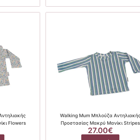
πολλαπλές
παραλλαγές.
Οι
επιλογές
μπορούν
να
επιλεγούν
στη
σελίδα
του
προϊόντος
Αντηλιακής
Walking Mum Μπλούζα Αντηλιακή
κι Flowers
Προστασίας Μακρύ Μανίκι Stripe
27.00
€
Αυτό
Αυτό