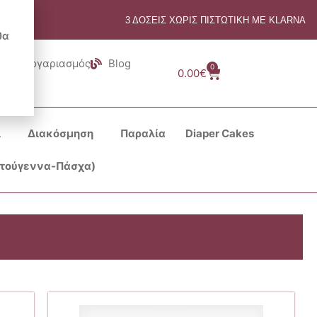
3 ΔΟΣΕΙΣ ΧΩΡΙΣ ΠΙΣΤΩΤΙΚΗ ΜΕ KLARNA
θα
Λογαριασμός
Blog
0
Cart
0.00
€
ι
Διακόσμηση
Παραλία
Diaper Cakes
στούγεννα-Πάσχα)