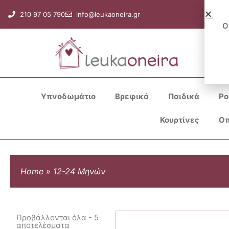
Μετάβαση
210 97 05 790
info@leukaoneira.gr
στο
Ο
περιεχόμενο
Υπνοδωμάτιο
Βρεφικά
Παιδικά
Ρο
Κουρτίνες
Οπ
Home
»
12-24 Μηνών
Προβάλλονται όλα - 5
αποτελέσματα