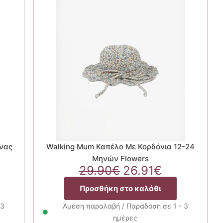
άνας
Walking Mum Καπέλο Με Κορδόνια 12-24
Μηνών Flowers
Original
Η
29.90
€
26.91
€
price
τρέχουσα
Προσθήκη στο καλάθι
was:
τιμή
29.90€.
είναι:
 3
Άμεση παραλαβή / Παράδοση σε 1 - 3
26.91€.
ημέρες