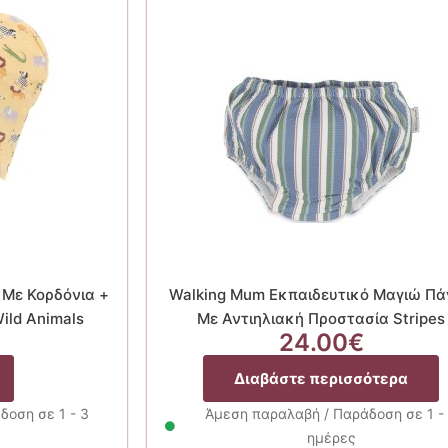
Με Κορδόνια +
Walking Mum Εκπαιδευτικό Μαγιώ Π
ild Animals
Με Αντιηλιακή Προστασία Stripes
24.00
€
Αυτό
Διαβάστε περισσότερα
το
προϊόν
δοση σε 1 - 3
Άμεση παραλαβή / Παράδοση σε 1 -
έχει
ημέρες