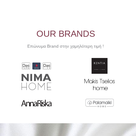
πολλαπλές
παραλλαγές.
Οι
επιλογές
μπορούν
OUR BRANDS
να
επιλεγούν
Επώνυμα Brand στην χαμηλότερη τιμή !
στη
σελίδα
του
προϊόντος