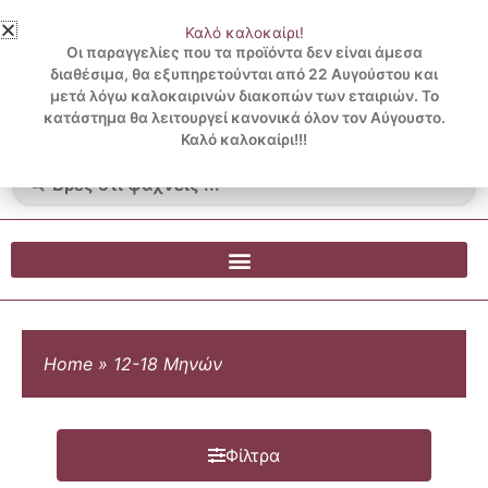
Μετάβαση
Καλό καλοκαίρι!
στο
3 ΔΟΣΕΙΣ ΧΩΡΙΣ ΠΙΣΤΩΤΙΚΗ ΜΕ KLARNA
Οι παραγγελίες που τα προϊόντα δεν είναι άμεσα
περιεχόμενο
διαθέσιμα, θα εξυπηρετούνται από 22 Αυγούστου και
μετά λόγω καλοκαιρινών διακοπών των εταιριών. Το
Λογαριασμός
0
κατάστημα θα λειτουργεί κανονικά όλον τον Αύγουστο.
Cart
0.00
€
Blog
Καλό καλοκαίρι!!!
Search
...
Home
»
12-18 Μηνών
Φίλτρα