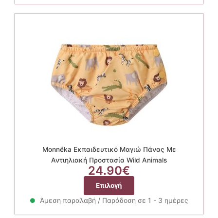
έχει
πολλαπλές
παραλλαγές.
Οι
επιλογές
μπορούν
να
επιλεγούν
στη
σελίδα
του
προϊόντος
Monnëka Εκπαιδευτικό Μαγιώ Πάνας Με
Αντιηλιακή Προστασία Wild Animals
24.90
€
Αυτό
Επιλογή
το
Άμεση παραλαβή / Παράδοση σε 1 - 3 ημέρες
προϊόν
έχει