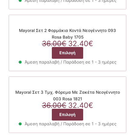
40.00€.
είναι:
Άμεση παραλαβή / Παράδοση σε 1 - 3 ημέρες
προϊόν
σελίδα
36.00€.
έχει
του
πολλαπλές
προϊόντος
παραλλαγές.
Οι
Mayoral Σετ 2 Φορμάκια Κοντά Νεογέννητο 093
επιλογές
Rosa Baby 1705
Original
μπορούν
Η
36.00
€
32.40
€
price
να
τρέχουσα
Αυτό
Επιλογή
was:
επιλεγούν
τιμή
το
36.00€.
στη
είναι:
Άμεση παραλαβή / Παράδοση σε 1 - 3 ημέρες
προϊόν
σελίδα
32.40€.
έχει
του
πολλαπλές
προϊόντος
παραλλαγές.
Οι
Mayoral Σετ 3 Τμχ. Φόρεμα Με Ζακέτα Νεογέννητο
επιλογές
003 Rosa 1821
Original
μπορούν
Η
36.00
€
32.40
€
price
να
τρέχουσα
Αυτό
Επιλογή
was:
επιλεγούν
τιμή
το
36.00€.
στη
είναι:
Άμεση παραλαβή / Παράδοση σε 1 - 3 ημέρες
προϊόν
σελίδα
32.40€.
έχει