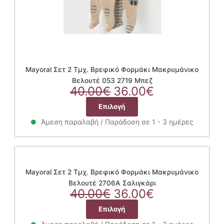
του
προϊόντος
Mayoral Σετ 2 Τμχ. Βρεφικό Φορμάκι Μακρυμάνικο
Βελουτέ 053 2719 Μπεζ
Original
Η
40.00
€
36.00
€
price
τρέχουσα
Αυτό
Επιλογή
was:
τιμή
το
40.00€.
είναι:
Άμεση παραλαβή / Παράδοση σε 1 - 3 ημέρες
προϊόν
36.00€.
έχει
πολλαπλές
παραλλαγές.
Οι
Mayoral Σετ 2 Τμχ. Βρεφικό Φορμάκι Μακρυμάνικο
επιλογές
Βελουτέ 2706A Σαλιγκάρι
Original
μπορούν
Η
40.00
€
36.00
€
price
να
τρέχουσα
Αυτό
Επιλογή
was:
επιλεγούν
τιμή
το
στη