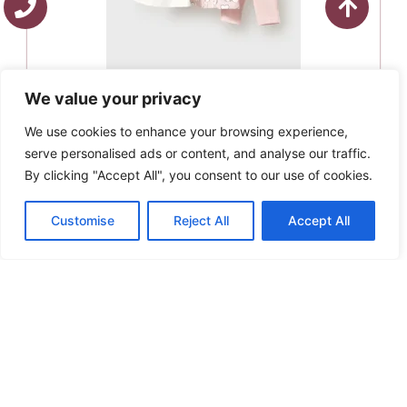
του
προϊόντος
We value your privacy
Mayoral Σετ 3 Τμχ. Φόρμα Μακρύ Νεογέννητο 066
We use cookies to enhance your browsing experience,
Rosa Baby 1825
serve personalised ads or content, and analyse our traffic.
Original
Η
36.00
€
32.40
€
price
τρέχουσα
By clicking "Accept All", you consent to our use of cookies.
Αυτό
Επιλογή
was:
τιμή
το
36.00€.
είναι:
Άμεση παραλαβή / Παράδοση σε 1 - 3 ημέρες
προϊόν
Customise
Reject All
Accept All
32.40€.
έχει
πολλαπλές
παραλλαγές.
Οι
Mayoral Σετ 4 Τμχ. Κολάν Μακρυμάνικο
επιλογές
Νεογέννητο 060 Rosa 1741
Original
μπορούν
Η
43.00
€
38.70
€
price
να
τρέχουσα
Αυτό
Επιλογή
was:
επιλεγούν
τιμή
το
43.00€.
στη
είναι:
Άμεση παραλαβή / Παράδοση σε 1 - 3 ημέρες
προϊόν