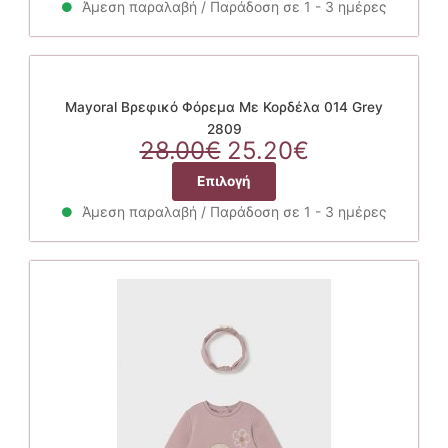
27.90€.
είναι:
Άμεση παραλαβή / Παράδοση σε 1 - 3 ημέρες
προϊόν
25.11€.
έχει
πολλαπλές
παραλλαγές.
Οι
Mayoral Βρεφικό Φόρεμα Με Κορδέλα 014 Grey
επιλογές
2809
Original
μπορούν
Η
28.00
€
25.20
€
price
να
τρέχουσα
Αυτό
Επιλογή
was:
επιλεγούν
τιμή
το
28.00€.
στη
είναι:
Άμεση παραλαβή / Παράδοση σε 1 - 3 ημέρες
προϊόν
σελίδα
25.20€.
έχει
του
πολλαπλές
προϊόντος
παραλλαγές.
Οι
επιλογές
μπορούν
να
επιλεγούν
στη
σελίδα