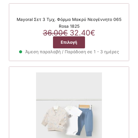
του
πολλαπλές
προϊόντος
παραλλαγές.
Οι
Mayoral Σετ 3 Τμχ. Φόρμα Μακρύ Νεογέννητο 065
επιλογές
Rosa 1825
Original
μπορούν
Η
36.00
€
32.40
€
price
να
τρέχουσα
Αυτό
Επιλογή
was:
επιλεγούν
τιμή
το
36.00€.
στη
είναι:
Άμεση παραλαβή / Παράδοση σε 1 - 3 ημέρες
προϊόν
σελίδα
32.40€.
έχει
του
πολλαπλές
προϊόντος
παραλλαγές.
Οι
επιλογές
μπορούν
να
επιλεγούν
στη
σελίδα
του
προϊόντος