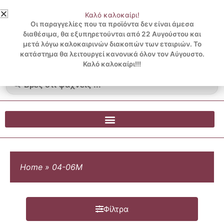
Μετάβαση
Καλό καλοκαίρι!
στο
3 ΔΟΣΕΙΣ ΧΩΡΙΣ ΠΙΣΤΩΤΙΚΗ ΜΕ KLARNA
Οι παραγγελίες που τα προϊόντα δεν είναι άμεσα
περιεχόμενο
διαθέσιμα, θα εξυπηρετούνται από 22 Αυγούστου και
μετά λόγω καλοκαιρινών διακοπών των εταιριών. Το
Λογαριασμός
0
κατάστημα θα λειτουργεί κανονικά όλον τον Αύγουστο.
Cart
0.00
€
Blog
Καλό καλοκαίρι!!!
Search
...
Home
»
04-06Μ
Φίλτρα