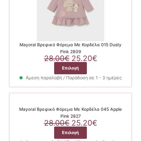
του
προϊόντος
Mayoral Βρεφικό Φόρεμα Με Κορδέλα 015 Dusty
Pink 2809
Original
Η
28.00
€
25.20
€
price
τρέχουσα
Αυτό
Επιλογή
was:
τιμή
το
28.00€.
είναι:
Άμεση παραλαβή / Παράδοση σε 1 - 3 ημέρες
προϊόν
25.20€.
έχει
πολλαπλές
παραλλαγές.
Οι
Mayoral Βρεφικό Φόρεμα Με Κορδέλα 045 Apple
επιλογές
Pink 2827
Original
μπορούν
Η
28.00
€
25.20
€
price
να
τρέχουσα
Αυτό
Επιλογή
was:
επιλεγούν
τιμή
το