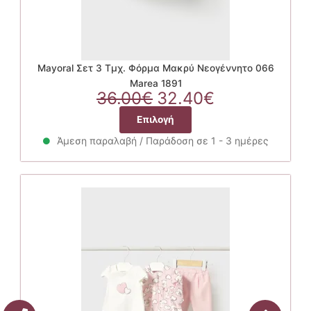
Mayoral Σετ 3 Τμχ. Φόρμα Μακρύ Νεογέννητο 066
Marea 1891
Original
Η
36.00
€
32.40
€
price
τρέχουσα
Αυτό
Επιλογή
was:
τιμή
το
36.00€.
είναι:
Άμεση παραλαβή / Παράδοση σε 1 - 3 ημέρες
προϊόν
32.40€.
έχει
πολλαπλές
παραλλαγές.
Οι
επιλογές
μπορούν
να
επιλεγούν
στη
σελίδα