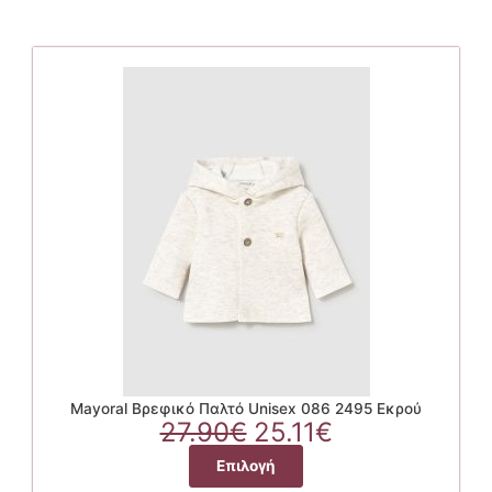
Mayoral Βρεφικό Παλτό Unisex 086 2495 Εκρού
Original
Η
27.90
€
25.11
€
price
τρέχουσα
Αυτό
Επιλογή
was:
τιμή
το