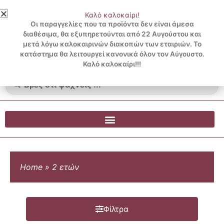
Μετάβαση
Καλό καλοκαίρι!
στο
3 ΔΟΣΕΙΣ ΧΩΡΙΣ ΠΙΣΤΩΤΙΚΗ ΜΕ KLARNA
Οι παραγγελίες που τα προϊόντα δεν είναι άμεσα
περιεχόμενο
διαθέσιμα, θα εξυπηρετούνται από 22 Αυγούστου και
μετά λόγω καλοκαιρινών διακοπών των εταιριών. Το
Λογαριασμός
0
κατάστημα θα λειτουργεί κανονικά όλον τον Αύγουστο.
Cart
0.00
€
Blog
Καλό καλοκαίρι!!!
Search
...
Home
»
2 ετών
Φίλτρα