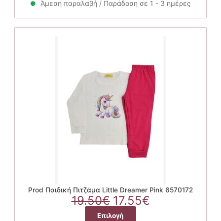
Άμεση παραλαβή / Παράδοση σε 1 - 3 ημέρες
Prod Παιδική Πιτζάμα Little Dreamer Pink 6570172
Original
Η
19.50
€
17.55
€
price
τρέχουσα
Αυτό
Επιλογή