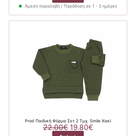
was:
τιμή
το
19.50€.
είναι:
Άμεση παραλαβή / Παράδοση σε 1 - 3 ημέρες
προϊόν
17.55€.
έχει
πολλαπλές
παραλλαγές.
Οι
επιλογές
μπορούν
να
επιλεγούν
στη
σελίδα
του
προϊόντος
Prod Παιδική Φόρμα Σετ 2 Τμχ. Smile Χακί
Original
Η
22.00
€
19.80
€
price
τρέχουσα
Αυτό