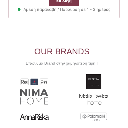
Επιλογή
was:
τιμή
το
22.00€.
είναι:
Άμεση παραλαβή / Παράδοση σε 1 - 3 ημέρες
προϊόν
19.80€.
έχει
πολλαπλές
παραλλαγές.
Οι
επιλογές
μπορούν
OUR BRANDS
να
επιλεγούν
Επώνυμα Brand στην χαμηλότερη τιμή !
στη
σελίδα
του
προϊόντος