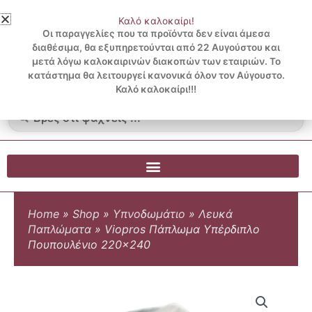
Μετάβαση
Καλό καλοκαίρι!
στο
3 ΔΟΣΕΙΣ ΧΩΡΙΣ ΠΙΣΤΩΤΙΚΗ ΜΕ KLARNA
Οι παραγγελίες που τα προϊόντα δεν είναι άμεσα
περιεχόμενο
διαθέσιμα, θα εξυπηρετούνται από 22 Αυγούστου και
μετά λόγω καλοκαιρινών διακοπών των εταιριών. Το
Λογαριασμός
0
κατάστημα θα λειτουργεί κανονικά όλον τον Αύγουστο.
Cart
0.00
€
Blog
Καλό καλοκαίρι!!!
Search
...
Home
»
Shop
»
Υπνοδωμάτιο
»
Λευκά
Παπλώματα
»
Viopros Πάπλωμα Υπέρδιπλο
Πουπουλένιο 220×240