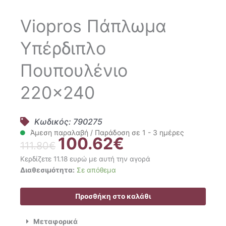
Viopros Πάπλωμα
Υπέρδιπλο
Πουπουλένιο
220×240
Κωδικός: 790275
Άμεση παραλαβή / Παράδοση σε 1 - 3 ημέρες
100.62
€
Original
Η
111.80
€
price
τρέχουσα
Κερδίζετε 11.18 ευρώ με αυτή την αγορά
was:
τιμή
Viopros
Διαθεσιμότητα:
Σε απόθεμα
111.80€.
είναι:
Πάπλωμα
100.62€.
Υπέρδιπλο
Προσθήκη στο καλάθι
Πουπουλένιο
220x240
Μεταφορικά
ποσότητα