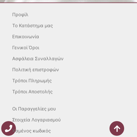
g
o
k
r
o
Προφίλ
a
k
m
-
To Κατάστημα μας
f
Επικοινωνία
Γενικοί Όροι
Ασφάλεια Συναλλαγών
Πολιτική επιστροφών
Τρόποι Πληρωμής
Τρόποι Αποστολής
Οι Παραγγελίες μου
Στοιχεία Λογαριασμού
Χαμένος κωδικός