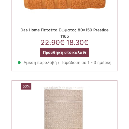
Das Home Πετσέτα Σώματος 80×150 Prestige
1165
Original
Η
22.90
€
18.30
€
price
τρέχουσα
Προσθήκη στο καλάθι
was:
τιμή
22.90€.
είναι:
Άμεση παραλαβή / Παράδοση σε 1 - 3 ημέρες
18.30€.
50%