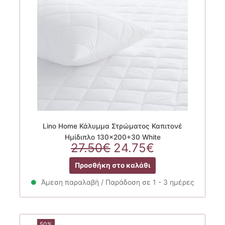
Lino Home Κάλυμμα Στρώματος Καπιτονέ
Ημίδιπλο 130×200+30 White
Original
Η
27.50
€
24.75
€
price
τρέχουσα
Προσθήκη στο καλάθι
was:
τιμή
27.50€.
είναι:
Άμεση παραλαβή / Παράδοση σε 1 - 3 ημέρες
24.75€.
50%