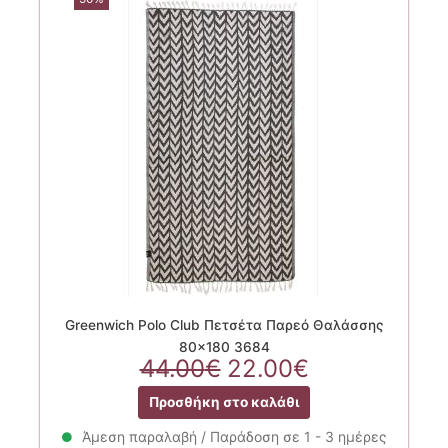
Greenwich Polo Club Πετσέτα Παρεό Θαλάσσης
80×180 3684
Original
Η
44.00
€
22.00
€
price
τρέχουσα
Προσθήκη στο καλάθι
was:
τιμή
44.00€.
είναι:
Άμεση παραλαβή / Παράδοση σε 1 - 3 ημέρες