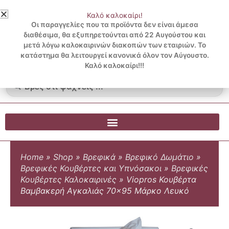
Μετάβαση
Καλό καλοκαίρι!
στο
3 ΔΟΣΕΙΣ ΧΩΡΙΣ ΠΙΣΤΩΤΙΚΗ ΜΕ KLARNA
Οι παραγγελίες που τα προϊόντα δεν είναι άμεσα
περιεχόμενο
διαθέσιμα, θα εξυπηρετούνται από 22 Αυγούστου και
μετά λόγω καλοκαιρινών διακοπών των εταιριών. Το
Λογαριασμός
0
κατάστημα θα λειτουργεί κανονικά όλον τον Αύγουστο.
Cart
0.00
€
Blog
Καλό καλοκαίρι!!!
Search
...
Home
»
Shop
»
Βρεφικά
»
Βρεφικό Δωμάτιο
»
Βρεφικές Κουβέρτες και Υπνόσακοι
»
Βρεφικές
Κουβέρτες Καλοκαιρινές
»
Viopros Κουβέρτα
Βαμβακερή Αγκαλιάς 70×95 Μάρκο Λευκό