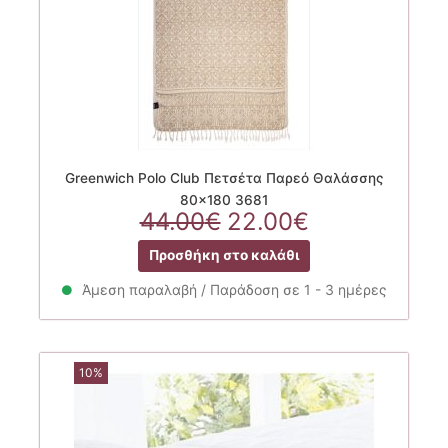
Greenwich Polo Club Πετσέτα Παρεό Θαλάσσης
80×180 3681
Original
Η
44.00
€
22.00
€
price
τρέχουσα
Προσθήκη στο καλάθι
was:
τιμή
44.00€.
είναι:
Άμεση παραλαβή / Παράδοση σε 1 - 3 ημέρες
22.00€.
10%