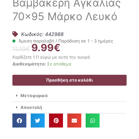
Βαμβακερή Αγκαλιάς
70×95 Μάρκο Λευκό
Κωδικός: 442988
Άμεση παραλαβή / Παράδοση σε 1 - 3 ημέρες
9.99
€
Original
Η
11.10
€
price
τρέχουσα
Κερδίζετε 1.11 ευρώ με αυτή την αγορά
was:
τιμή
Viopros
Διαθεσιμότητα:
Σε απόθεμα
11.10€.
είναι:
Κουβέρτα
9.99€.
Βαμβακερή
Προσθήκη στο καλάθι
Αγκαλιάς
70x95
Μεταφορικά
Μάρκο
Λευκό
Αποστολή
ποσότητα