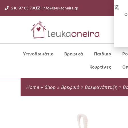
Μετάβαση
210 97 05 790
info@leukaoneira.gr
στο
Ο
περιεχόμενο
Υπνοδωμάτιο
Βρεφικά
Παιδικά
Ρο
Κουρτίνες
Οπ
Home
»
Shop
»
Βρεφικά
»
Βρεφανάπτυξη
»
Βρ