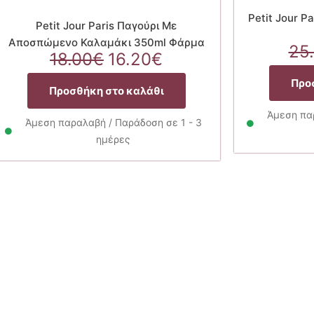
Petit Jour P
Petit Jour Paris Παγούρι Με
Αποσπώμενο Καλαμάκι 350ml Φάρμα
25
Original
Η
18.00
€
16.20
€
price
τρέχουσα
Προ
was:
τιμή
Προσθήκη στο καλάθι
18.00€.
είναι:
Άμεση παρ
16.20€.
Άμεση παραλαβή / Παράδοση σε 1 - 3
ημέρες