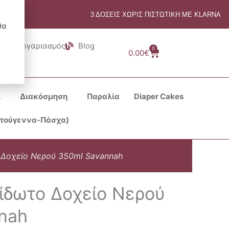
3 ΔΟΣΕΙΣ ΧΩΡΙΣ ΠΙΣΤΩΤΙΚΗ ΜΕ KLARNA
θα
Λογαριασμός
Blog
0
Cart
0.00
€
ι
Διακόσμηση
Παραλία
Diaper Cakes
στούγεννα-Πάσχα)
 Δοχείο Νερού 350ml Savannah
είδωτο Δοχείο Νερού
nah