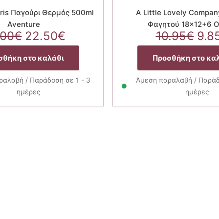
aris Παγούρι Θερμός 500ml
A Little Lovely Compan
Aventure
Φαγητού 18×12+6 
Original
Η
Orig
.00
€
22.50
€
10.95
€
9.8
price
τρέχουσα
pri
was:
τιμή
was
σθήκη στο καλάθι
Προσθήκη στο κα
25.00€.
είναι:
10.
22.50€.
αλαβή / Παράδοση σε 1 - 3
Άμεση παραλαβή / Παράδο
ημέρες
ημέρες