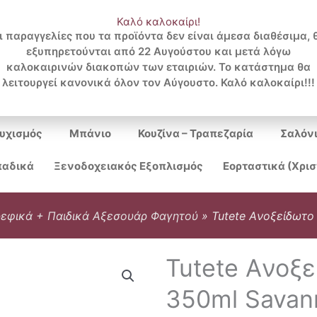
Καλό καλοκαίρι!
ι παραγγελίες που τα προϊόντα δεν είναι άμεσα διαθέσιμα, 
εξυπηρετούνται από 22 Αυγούστου και μετά λόγω
Search
καλοκαιρινών διακοπών των εταιριών. Το κατάστημα θα
λειτουργεί κανονικά όλον τον Αύγουστο. Καλό καλοκαίρι!!!
...
υχισμός
Μπάνιο
Κουζίνα – Τραπεζαρία
Σαλόν
αδικά
Ξενοδοχειακός Εξοπλισμός
Εορταστικά (Χρι
εφικά + Παιδικά Αξεσουάρ Φαγητού
»
Tutete Aνοξείδωτο
Tutete Aνοξ
350ml Savan