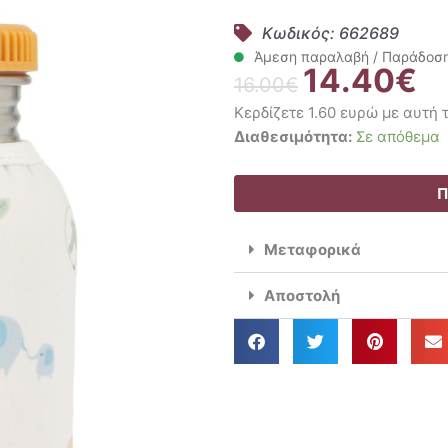
Κωδικός: 662689
Άμεση παραλαβή / Παράδοση 
14.40
€
Original
Η
16.00
€
price
τρ
Κερδίζετε 1.60 ευρώ με αυτή
was:
τιμ
Tutete
Διαθεσιμότητα:
Σε απόθεμα
16.00€.
είν
Aνοξείδωτο
14
Δοχείο
Π
Νερού
350ml
Μεταφορικά
Savannah
ποσότητα
Αποστολή