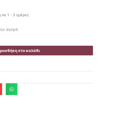
σε 1 - 3 ημέρες
έχουσα
 την αγορά
ή
αι:
.40€.
ροσθήκη στο καλάθι