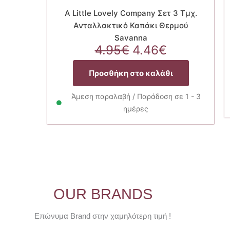
A Little Lovely Company Σετ 3 Τμχ.
Ανταλλακτικό Καπάκι Θερμού
Savanna
Original
Η
4.95
€
4.46
€
price
τρέχουσα
was:
τιμή
Προσθήκη στο καλάθι
4.95€.
είναι:
4.46€.
Άμεση παραλαβή / Παράδοση σε 1 - 3
ημέρες
OUR BRANDS
Επώνυμα Brand στην χαμηλότερη τιμή !