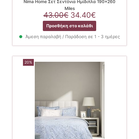
Nima Home Σετ Σεντόνια Ημίδιπλα 190×260
Miles
Original
Η
43.00
€
34.40
€
price
τρέχουσα
Προσθήκη στο καλάθι
was:
τιμή
43.00€.
είναι:
Άμεση παραλαβή / Παράδοση σε 1 - 3 ημέρες
34.40€.
20%