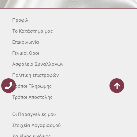
a
b
o
g
o
k
r
o
Προφίλ
a
k
m
-
To Κατάστημα μας
f
Επικοινωνία
Γενικοί Όροι
Ασφάλεια Συναλλαγών
Πολιτική επιστροφών
Τρόποι Πληρωμής
Τρόποι Αποστολής
Οι Παραγγελίες μου
Στοιχεία Λογαριασμού
Χαμένος κωδικός