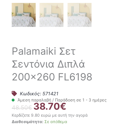
Palamaiki Σετ
Σεντόνια Διπλά
200×260 FL6198
Κωδικός: 571421
Άμεση παραλαβή / Παράδοση σε 1 - 3 ημέρες
38.70
€
Original
Η
48.50
€
price
τρέχουσα
Κερδίζετε 9.80 ευρώ με αυτή την αγορά
was:
τιμή
Palamaiki
Διαθεσιμότητα:
Σε απόθεμα
48.50€.
είναι:
Σετ