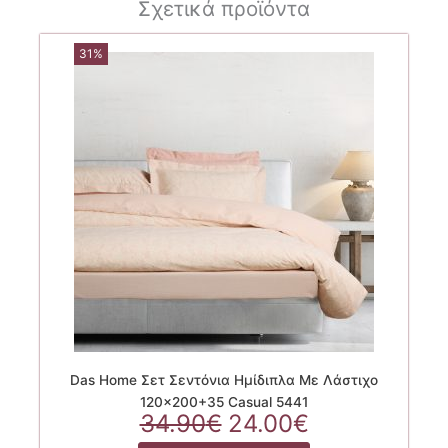
Σχετικά προϊόντα
31%
Das Home Σετ Σεντόνια Ημίδιπλα Με Λάστιχο
120×200+35 Casual 5441
Original
Η
34.90
€
24.00
€
price
τρέχουσα