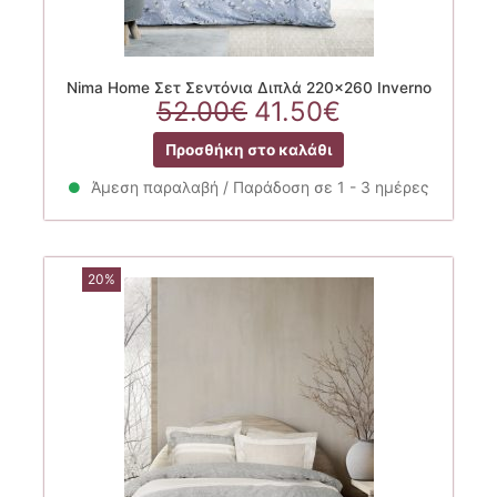
Nima Home Σετ Σεντόνια Διπλά 220×260 Inverno
Original
Η
52.00
€
41.50
€
price
τρέχουσα
Προσθήκη στο καλάθι
was:
τιμή
52.00€.
είναι:
Άμεση παραλαβή / Παράδοση σε 1 - 3 ημέρες
41.50€.
20%