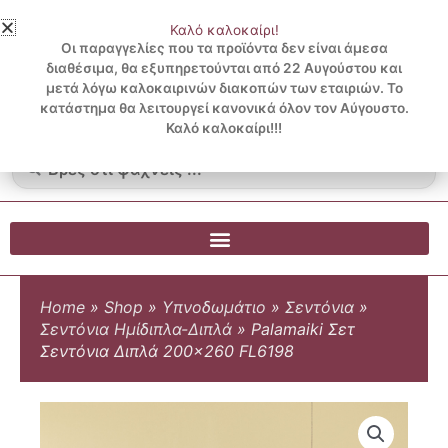
Μετάβαση
Καλό καλοκαίρι!
στο
3 ΔΟΣΕΙΣ ΧΩΡΙΣ ΠΙΣΤΩΤΙΚΗ ΜΕ KLARNA
Οι παραγγελίες που τα προϊόντα δεν είναι άμεσα
περιεχόμενο
διαθέσιμα, θα εξυπηρετούνται από 22 Αυγούστου και
μετά λόγω καλοκαιρινών διακοπών των εταιριών. Το
Λογαριασμός
0
κατάστημα θα λειτουργεί κανονικά όλον τον Αύγουστο.
Cart
0.00
€
Blog
Καλό καλοκαίρι!!!
Search
...
Home
»
Shop
»
Υπνοδωμάτιο
»
Σεντόνια
»
Σεντόνια Ημίδιπλα-Διπλά
»
Palamaiki Σετ
Σεντόνια Διπλά 200×260 FL6198