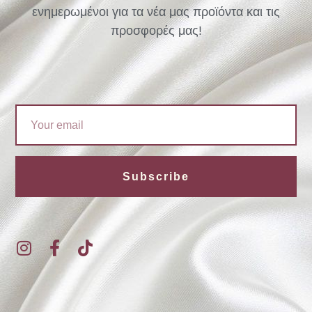
ενημερωμένοι για τα νέα μας προϊόντα και τις
προσφορές μας!
Email
Subscribe
I
F
T
n
a
i
s
c
k
t
e
t