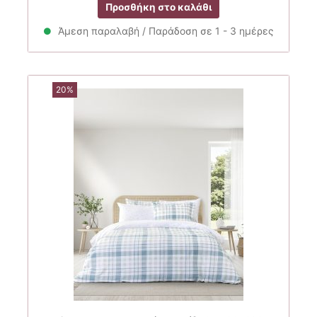
Προσθήκη στο καλάθι
was:
τιμή
34.90€.
είναι:
Άμεση παραλαβή / Παράδοση σε 1 - 3 ημέρες
24.00€.
20%