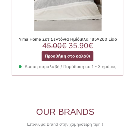
Nima Home Σετ Σεντόνια Ημίδιπλα 185×260 Lido
Original
Η
45.00
€
35.90
€
price
τρέχουσα
Προσθήκη στο καλάθι
was:
τιμή
45.00€.
είναι:
Άμεση παραλαβή / Παράδοση σε 1 - 3 ημέρες
35.90€.
OUR BRANDS
Επώνυμα Brand στην χαμηλότερη τιμή !