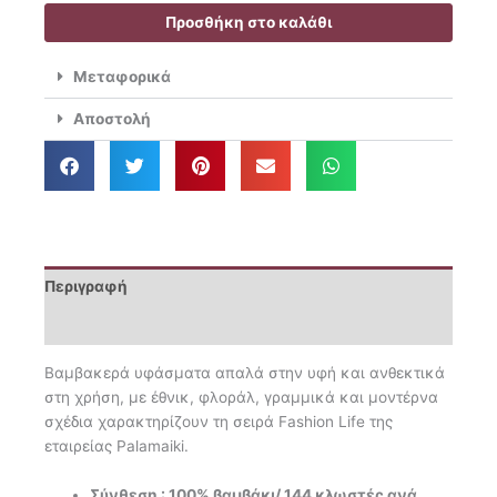
38.70€.
Σεντόνια
Προσθήκη στο καλάθι
Διπλά
200x260
Μεταφορικά
FL6198
ποσότητα
Αποστολή
Περιγραφή
Επιπλέον πληροφορίες
Βαμβακερά υφάσματα απαλά στην υφή και ανθεκτικά
στη χρήση, με έθνικ, φλοράλ, γραμμικά και μοντέρνα
σχέδια χαρακτηρίζουν τη σειρά Fashion Life της
εταιρείας Palamaiki.
Σύνθεση : 100% βαμβάκι/ 144 κλωστές ανά