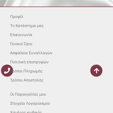
a
b
o
g
o
k
r
o
Προφίλ
a
k
m
-
To Κατάστημα μας
f
Επικοινωνία
Γενικοί Όροι
Ασφάλεια Συναλλαγών
Πολιτική επιστροφών
Τρόποι Πληρωμής
Τρόποι Αποστολής
Οι Παραγγελίες μου
Στοιχεία Λογαριασμού
Χαμένος κωδικός