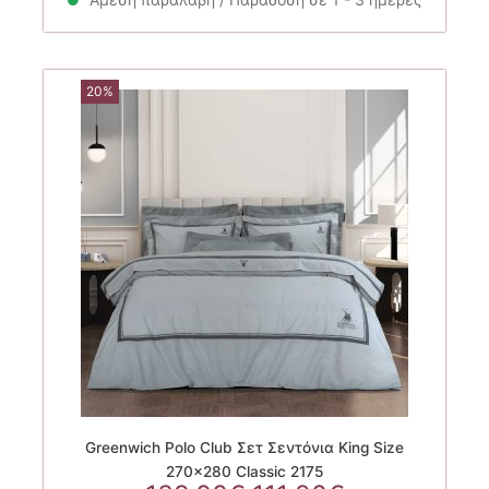
83.80€.
20%
Greenwich Polo Club Σετ Σεντόνια King Size
270×280 Classic 2175