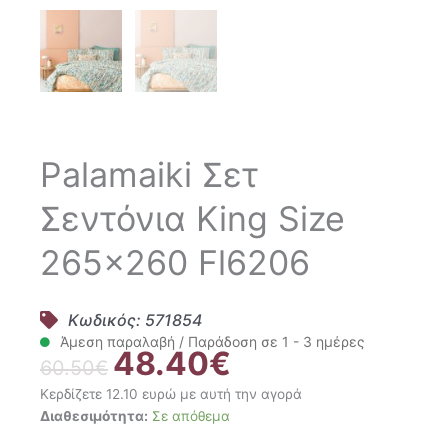
Palamaiki Σετ
Σεντόνια King Size
265×260 Fl6206
Κωδικός: 571854
Άμεση παραλαβή / Παράδοση σε 1 - 3 ημέρες
48.40
€
Original
Η
60.50
€
price
τρέχουσα
Κερδίζετε 12.10 ευρώ με αυτή την αγορά
was:
τιμή
Palamaiki
Διαθεσιμότητα:
Σε απόθεμα
60.50€.
είναι:
Σετ