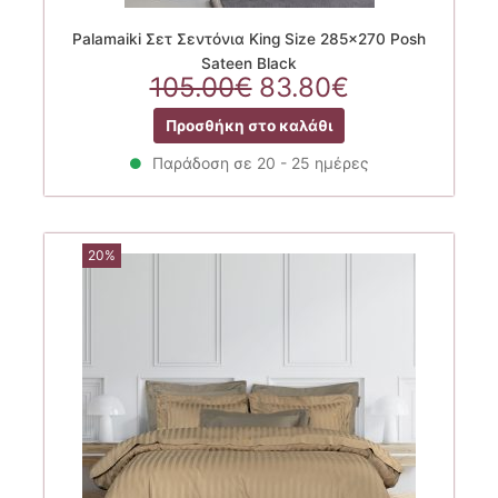
Palamaiki Σετ Σεντόνια King Size 285×270 Posh
Sateen Black
Original
Η
105.00
€
83.80
€
price
τρέχουσα
Προσθήκη στο καλάθι
was:
τιμή
105.00€.
είναι:
Παράδοση σε 20 - 25 ημέρες
83.80€.
20%