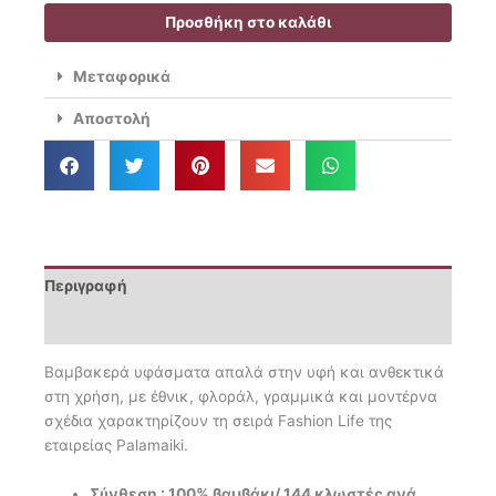
48.40€.
Σεντόνια
Προσθήκη στο καλάθι
King
Size
Μεταφορικά
265x260
Fl6206
Αποστολή
ποσότητα
Περιγραφή
Επιπλέον πληροφορίες
Βαμβακερά υφάσματα απαλά στην υφή και ανθεκτικά
στη χρήση, με έθνικ, φλοράλ, γραμμικά και μοντέρνα
σχέδια χαρακτηρίζουν τη σειρά Fashion Life της
εταιρείας Palamaiki.
Σύνθεση : 100% βαμβάκι/ 144 κλωστές ανά