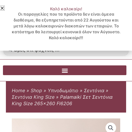
Μετάβαση
Καλό καλοκαίρι!
στο
3 ΔΟΣΕΙΣ ΧΩΡΙΣ ΠΙΣΤΩΤΙΚΗ ΜΕ KLARNA
Οι παραγγελίες που τα προϊόντα δεν είναι άμεσα
περιεχόμενο
διαθέσιμα, θα εξυπηρετούνται από 22 Αυγούστου και
μετά λόγω καλοκαιρινών διακοπών των εταιριών. Το
Λογαριασμός
0
κατάστημα θα λειτουργεί κανονικά όλον τον Αύγουστο.
Cart
0.00
€
Blog
Καλό καλοκαίρι!!!
Search
...
Home
»
Shop
»
Υπνοδωμάτιο
»
Σεντόνια
»
Σεντόνια King Size
»
Palamaiki Σετ Σεντόνια
King Size 265×260 Fl6206