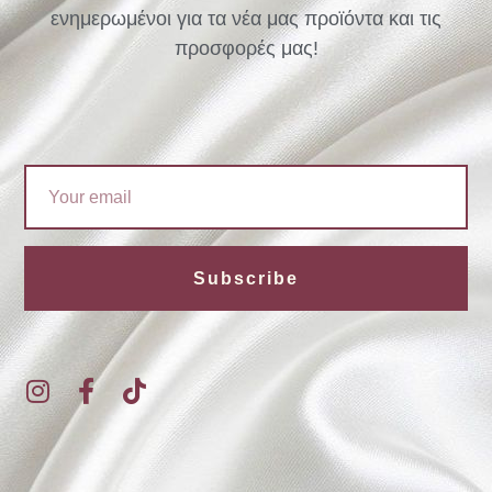
ενημερωμένοι για τα νέα μας προϊόντα και τις
προσφορές μας!
Email
Subscribe
I
F
T
n
a
i
s
c
k
t
e
t