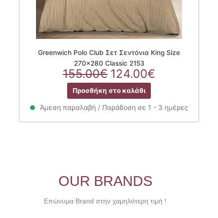
Greenwich Polo Club Σετ Σεντόνια King Size
270×280 Classic 2153
Original
Η
155.00
€
124.00
€
price
τρέχουσα
Προσθήκη στο καλάθι
was:
τιμή
155.00€.
είναι:
Άμεση παραλαβή / Παράδοση σε 1 - 3 ημέρες
124.00€.
OUR BRANDS
Επώνυμα Brand στην χαμηλότερη τιμή !