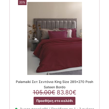
20%
Palamaiki Σετ Σεντόνια King Size 285×270 Posh
Sateen Bordo
Original
Η
105.00
€
83.80
€
price
τρέχουσα
Προσθήκη στο καλάθι
was:
τιμή
105.00€.
είναι:
Άμεση παραλαβή / Παράδοση σε 1 - 3 ημέρες