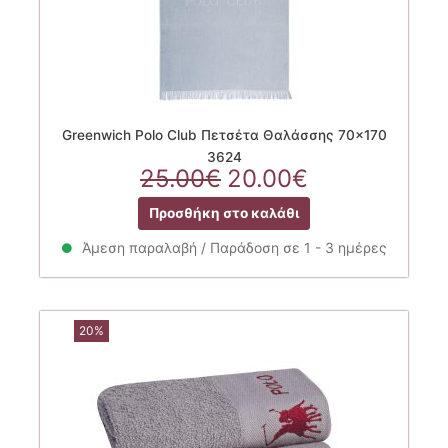
Greenwich Polo Club Πετσέτα Θαλάσσης 70×170
3624
Original
Η
25.00
€
20.00
€
price
τρέχουσα
Προσθήκη στο καλάθι
was:
τιμή
25.00€.
είναι:
Άμεση παραλαβή / Παράδοση σε 1 - 3 ημέρες
20.00€.
20%