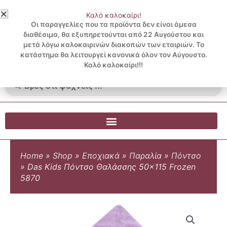
Μετάβαση
Καλό καλοκαίρι!
στο
3 ΔΟΣΕΙΣ ΧΩΡΙΣ ΠΙΣΤΩΤΙΚΗ ΜΕ KLARNA
Οι παραγγελίες που τα προϊόντα δεν είναι άμεσα
περιεχόμενο
διαθέσιμα, θα εξυπηρετούνται από 22 Αυγούστου και
μετά λόγω καλοκαιρινών διακοπών των εταιριών. Το
Λογαριασμός
0
κατάστημα θα λειτουργεί κανονικά όλον τον Αύγουστο.
Cart
0.00
€
Blog
Καλό καλοκαίρι!!!
Search
...
Home
»
Shop
»
Εποχιακά
»
Παραλία
»
Πόντσο
»
Das Kids Πόντσο Θαλάσσης 50×115 Frozen
5870