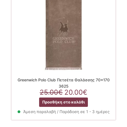
Greenwich Polo Club Πετσέτα Θαλάσσης 70×170
3625
Original
Η
25.00
€
20.00
€
price
τρέχουσα
Προσθήκη στο καλάθι
was:
τιμή
25.00€.
είναι:
Άμεση παραλαβή / Παράδοση σε 1 - 3 ημέρες
20.00€.