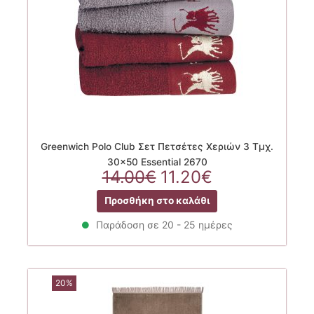
Greenwich Polo Club Σετ Πετσέτες Χεριών 3 Τμχ.
30×50 Essential 2670
Original
Η
14.00
€
11.20
€
price
τρέχουσα
Προσθήκη στο καλάθι
was:
τιμή
14.00€.
είναι:
Παράδοση σε 20 - 25 ημέρες
11.20€.
20%