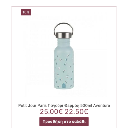
10%
Petit Jour Paris Παγούρι Θερμός 500ml Aventure
Original
Η
25.00
€
22.50
€
price
τρέχουσα
Προσθήκη στο καλάθι
was:
τιμή