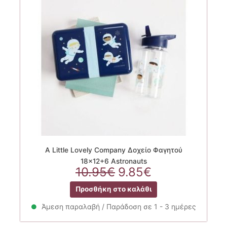
A Little Lovely Company Δοχείο Φαγητού
18×12+6 Astronauts
Original
Η
10.95
€
9.85
€
price
τρέχουσα
Προσθήκη στο καλάθι
was:
τιμή
10.95€.
είναι:
Άμεση παραλαβή / Παράδοση σε 1 - 3 ημέρες
9.85€.