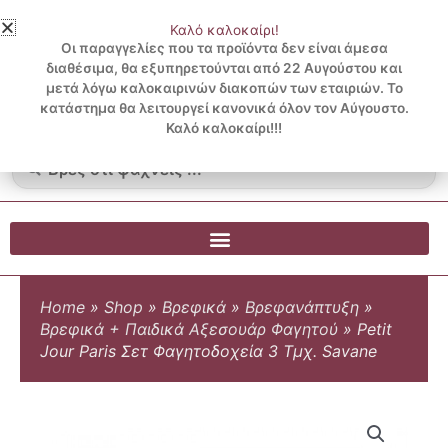
Μετάβαση
Καλό καλοκαίρι!
στο
3 ΔΟΣΕΙΣ ΧΩΡΙΣ ΠΙΣΤΩΤΙΚΗ ΜΕ KLARNA
Οι παραγγελίες που τα προϊόντα δεν είναι άμεσα
περιεχόμενο
διαθέσιμα, θα εξυπηρετούνται από 22 Αυγούστου και
μετά λόγω καλοκαιρινών διακοπών των εταιριών. Το
Λογαριασμός
0
κατάστημα θα λειτουργεί κανονικά όλον τον Αύγουστο.
Cart
0.00
€
Blog
Καλό καλοκαίρι!!!
Search
...
Home
»
Shop
»
Βρεφικά
»
Βρεφανάπτυξη
»
Βρεφικά + Παιδικά Αξεσουάρ Φαγητού
»
Petit
Jour Paris Σετ Φαγητοδοχεία 3 Τμχ. Savane