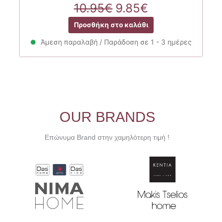
Original
Η
10.95
€
9.85
€
price
τρέχουσα
Προσθήκη στο καλάθι
was:
τιμή
10.95€.
είναι:
Άμεση παραλαβή / Παράδοση σε 1 - 3 ημέρες
9.85€.
OUR BRANDS
Επώνυμα Brand στην χαμηλότερη τιμή !