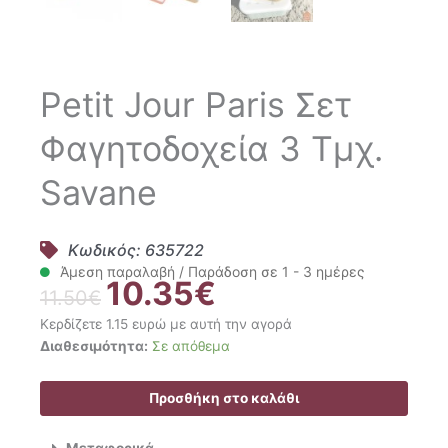
Petit Jour Paris Σετ
Φαγητοδοχεία 3 Τμχ.
Savane
Κωδικός: 635722
Άμεση παραλαβή / Παράδοση σε 1 - 3 ημέρες
10.35
€
Original
Η
11.50
€
price
τρέχουσα
Κερδίζετε 1.15 ευρώ με αυτή την αγορά
was:
τιμή
Petit
Διαθεσιμότητα:
Σε απόθεμα
11.50€.
είναι:
Jour
10.35€.
Paris
Προσθήκη στο καλάθι
Σετ
Φαγητοδοχεία
Μεταφορικά