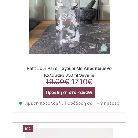
Petit Jour Paris Παγούρι Με Αποσπώμενο
Καλαμάκι 350ml Savane
Original
Η
19.00
€
17.10
€
price
τρέχουσα
Προσθήκη στο καλάθι
was:
τιμή
19.00€.
είναι:
Άμεση παραλαβή / Παράδοση σε 1 - 3 ημέρες
17.10€.
10%