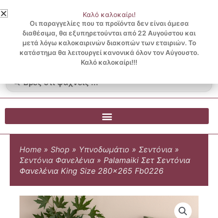
Μετάβαση
Καλό καλοκαίρι!
στο
3 ΔΟΣΕΙΣ ΧΩΡΙΣ ΠΙΣΤΩΤΙΚΗ ΜΕ KLARNA
Οι παραγγελίες που τα προϊόντα δεν είναι άμεσα
περιεχόμενο
διαθέσιμα, θα εξυπηρετούνται από 22 Αυγούστου και
μετά λόγω καλοκαιρινών διακοπών των εταιριών. Το
Λογαριασμός
0
κατάστημα θα λειτουργεί κανονικά όλον τον Αύγουστο.
Cart
0.00
€
Blog
Καλό καλοκαίρι!!!
Search
...
Home
»
Shop
»
Υπνοδωμάτιο
»
Σεντόνια
»
Σεντόνια Φανελένια
»
Palamaiki Σετ Σεντόνια
Φανελένια King Size 280×265 Fb0226