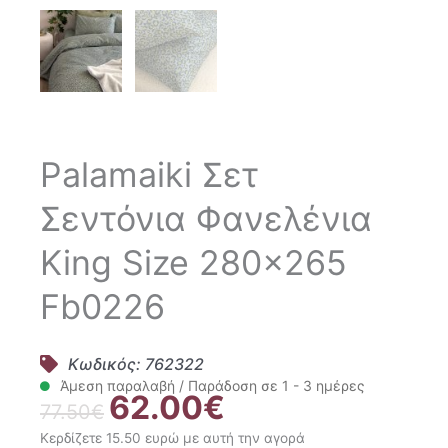
Palamaiki Σετ
Σεντόνια Φανελένια
King Size 280×265
Fb0226
Κωδικός: 762322
Άμεση παραλαβή / Παράδοση σε 1 - 3 ημέρες
62.00
€
Original
Η
77.50
€
price
τρέχουσα
Κερδίζετε 15.50 ευρώ με αυτή την αγορά