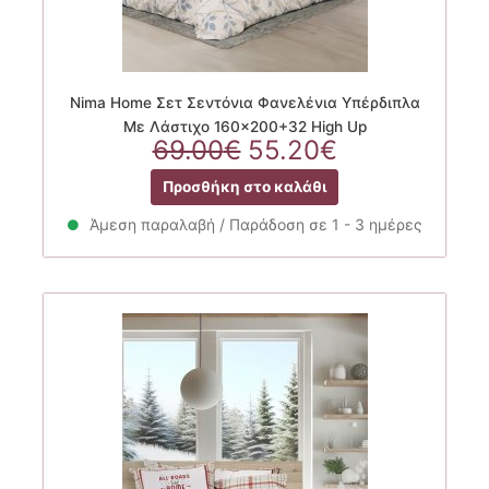
Nima Home Σετ Σεντόνια Φανελένια Υπέρδιπλα
Με Λάστιχο 160×200+32 High Up
Original
Η
69.00
€
55.20
€
price
τρέχουσα
Προσθήκη στο καλάθι
was:
τιμή
69.00€.
είναι:
Άμεση παραλαβή / Παράδοση σε 1 - 3 ημέρες
55.20€.