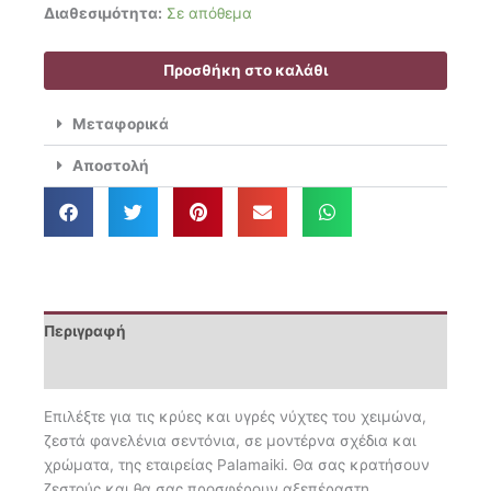
was:
τιμή
Palamaiki
Διαθεσιμότητα:
Σε απόθεμα
77.50€.
είναι:
Σετ
62.00€.
Σεντόνια
Προσθήκη στο καλάθι
Φανελένια
King
Μεταφορικά
Size
280x265
Αποστολή
Fb0226
ποσότητα
Περιγραφή
Επιπλέον πληροφορίες
Επιλέξτε για τις κρύες και υγρές νύχτες του χειμώνα,
ζεστά φανελένια σεντόνια, σε μοντέρνα σχέδια και
χρώματα, της εταιρείας Palamaiki. Θα σας κρατήσουν
ζεστούς και θα σας προσφέρουν αξεπέραστη