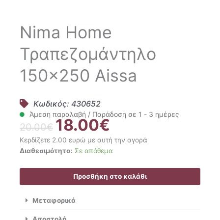
Nima Home
Τραπεζομάντηλο
150×250 Aissa
Κωδικός: 430652
Άμεση παραλαβή / Παράδοση σε 1 - 3 ημέρες
18.00
€
Original
Η
20.00
€
price
τρέχουσα
Κερδίζετε 2.00 ευρώ με αυτή την αγορά
was:
τιμή
Nima
Διαθεσιμότητα:
Σε απόθεμα
20.00€.
είναι:
Home
18.00€.
Τραπεζομάντηλο
Προσθήκη στο καλάθι
150x250
Aissa
Μεταφορικά
ποσότητα
Αποστολή