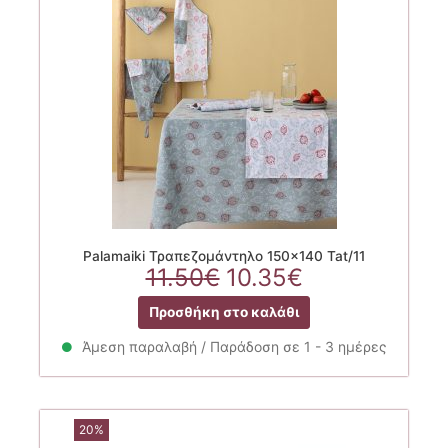
Palamaiki Τραπεζομάντηλο 150×140 Tat/11
Original
Η
11.50
€
10.35
€
price
τρέχουσα
Προσθήκη στο καλάθι
was:
τιμή
11.50€.
είναι:
Άμεση παραλαβή / Παράδοση σε 1 - 3 ημέρες
10.35€.
20%