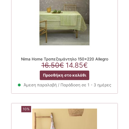
Nima Home Τραπεζομάντηλο 150×220 Allegro
Original
Η
16.50
€
14.85
€
price
τρέχουσα
Προσθήκη στο καλάθι
was:
τιμή
16.50€.
είναι:
Άμεση παραλαβή / Παράδοση σε 1 - 3 ημέρες
14.85€.
10%