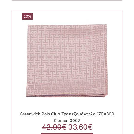
20%
Greenwich Polo Club Τραπεζομάντηλο 170×300
Kitchen 3007
Original
Η
42.00
€
33.60
€
price
τρέχουσα