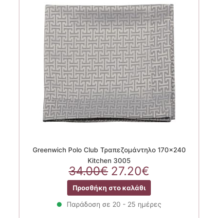
Greenwich Polo Club Τραπεζομάντηλο 170×240
Kitchen 3005
Original
Η
34.00
€
27.20
€
price
τρέχουσα
Προσθήκη στο καλάθι
was:
τιμή
34.00€.
είναι:
Παράδοση σε 20 - 25 ημέρες
27.20€.