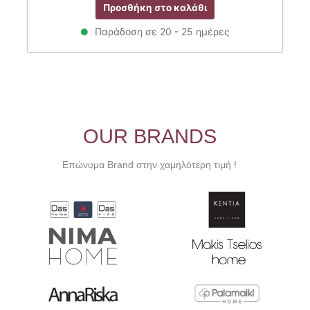
Προσθήκη στο καλάθι
was:
τιμή
42.00€.
είναι:
Παράδοση σε 20 - 25 ημέρες
33.60€.
OUR BRANDS
Επώνυμα Brand στην χαμηλότερη τιμή !