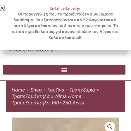
Μετάβαση
Καλό καλοκαίρι!
στο
3 ΔΟΣΕΙΣ ΧΩΡΙΣ ΠΙΣΤΩΤΙΚΗ ΜΕ KLARNA
Οι παραγγελίες που τα προϊόντα δεν είναι άμεσα
περιεχόμενο
διαθέσιμα, θα εξυπηρετούνται από 22 Αυγούστου και
μετά λόγω καλοκαιρινών διακοπών των εταιριών. Το
Λογαριασμός
0
κατάστημα θα λειτουργεί κανονικά όλον τον Αύγουστο.
Cart
0.00
€
Blog
Καλό καλοκαίρι!!!
Search
...
Home
»
Shop
»
Κουζίνα - Τραπεζαρία
»
Τραπεζομάντηλα
»
Nima Home
Τραπεζομάντηλο 150×250 Aissa