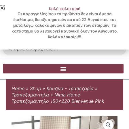
Μετάβαση
Καλό καλοκαίρι!
στο
3 ΔΟΣΕΙΣ ΧΩΡΙΣ ΠΙΣΤΩΤΙΚΗ ΜΕ KLARNA
Οι παραγγελίες που τα προϊόντα δεν είναι άμεσα
περιεχόμενο
διαθέσιμα, θα εξυπηρετούνται από 22 Αυγούστου και
μετά λόγω καλοκαιρινών διακοπών των εταιριών. Το
Λογαριασμός
0
κατάστημα θα λειτουργεί κανονικά όλον τον Αύγουστο.
Cart
0.00
€
Blog
Καλό καλοκαίρι!!!
Search
...
Home
»
Shop
»
Κουζίνα - Τραπεζαρία
»
Τραπεζομάντηλα
»
Nima Home
Τραπεζομάντηλο 150×220 Bienvenue Pink