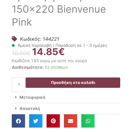
150×220 Bienvenue
Pink
Κωδικός: 144221
Άμεση παραλαβή / Παράδοση σε 1 - 3 ημέρες
14.85
€
Original
Η
16.50
€
price
τρέχουσα
Κερδίζετε 1.65 ευρώ με αυτή την αγορά
was:
τιμή
Nima
Διαθεσιμότητα:
Σε απόθεμα
16.50€.
είναι:
Home
14.85€.
Τραπεζομάντηλο
Προσθήκη στο καλάθι
150x220
Bienvenue
Μεταφορικά
Pink
ποσότητα
Αποστολή