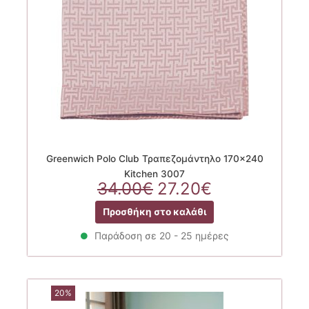
Greenwich Polo Club Τραπεζομάντηλο 170×240
Kitchen 3007
Original
Η
34.00
€
27.20
€
price
τρέχουσα
Προσθήκη στο καλάθι
was:
τιμή
34.00€.
είναι:
Παράδοση σε 20 - 25 ημέρες
27.20€.
20%