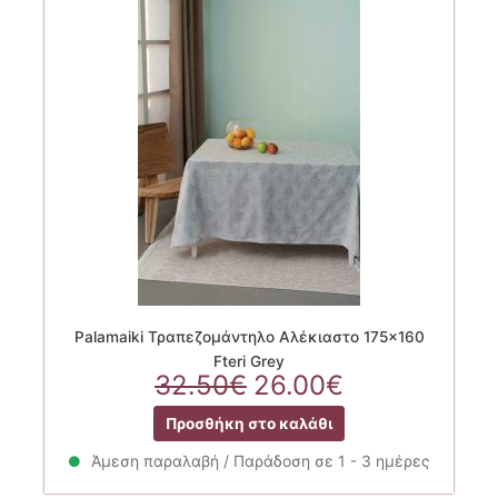
Palamaiki Τραπεζομάντηλο Αλέκιαστο 175×160
Fteri Grey
Original
Η
32.50
€
26.00
€
price
τρέχουσα
Προσθήκη στο καλάθι
was:
τιμή
32.50€.
είναι:
Άμεση παραλαβή / Παράδοση σε 1 - 3 ημέρες
26.00€.