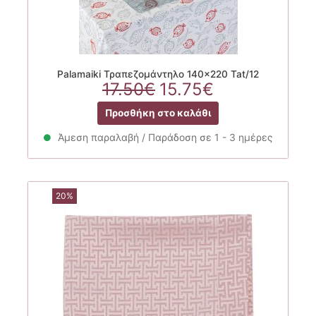
Palamaiki Τραπεζομάντηλο 140×220 Tat/12
Original
Η
17.50
€
15.75
€
price
τρέχουσα
Προσθήκη στο καλάθι
was:
τιμή
17.50€.
είναι:
Άμεση παραλαβή / Παράδοση σε 1 - 3 ημέρες
15.75€.
20%