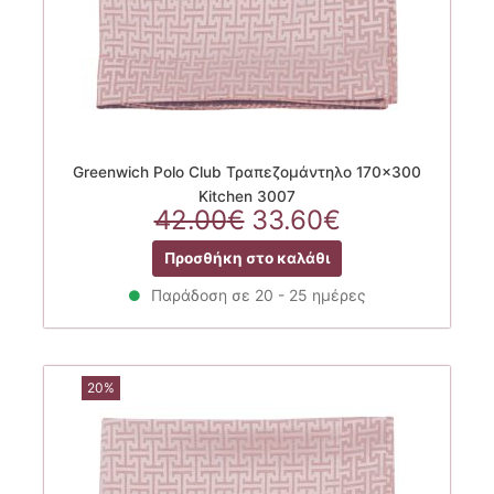
Greenwich Polo Club Τραπεζομάντηλο 170×300
Kitchen 3007
Original
Η
42.00
€
33.60
€
price
τρέχουσα
Προσθήκη στο καλάθι
was:
τιμή
42.00€.
είναι:
Παράδοση σε 20 - 25 ημέρες
33.60€.
20%