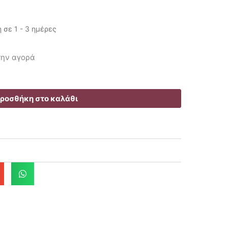
σε 1 - 3 ημέρες
έχουσα
 την αγορά
ή
αι:
.90€.
ροσθήκη στο καλάθι