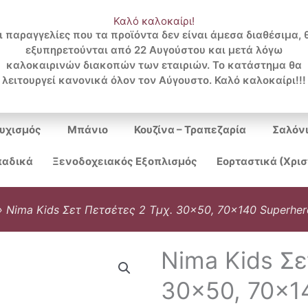
Καλό καλοκαίρι!
ι παραγγελίες που τα προϊόντα δεν είναι άμεσα διαθέσιμα, 
εξυπηρετούνται από 22 Αυγούστου και μετά λόγω
Search
καλοκαιρινών διακοπών των εταιριών. Το κατάστημα θα
λειτουργεί κανονικά όλον τον Αύγουστο. Καλό καλοκαίρι!!!
...
υχισμός
Μπάνιο
Κουζίνα – Τραπεζαρία
Σαλόν
αδικά
Ξενοδοχειακός Εξοπλισμός
Εορταστικά (Χρι
»
Nima Kids Σετ Πετσέτες 2 Τμχ. 30×50, 70×140 Superher
Nima Kids Σε
30×50, 70×1