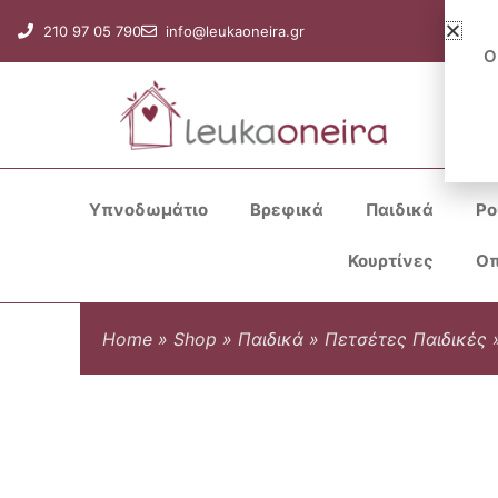
Μετάβαση
210 97 05 790
info@leukaoneira.gr
στο
Ο
περιεχόμενο
Υπνοδωμάτιο
Βρεφικά
Παιδικά
Ρο
Κουρτίνες
Οπ
Home
»
Shop
»
Παιδικά
»
Πετσέτες Παιδικές