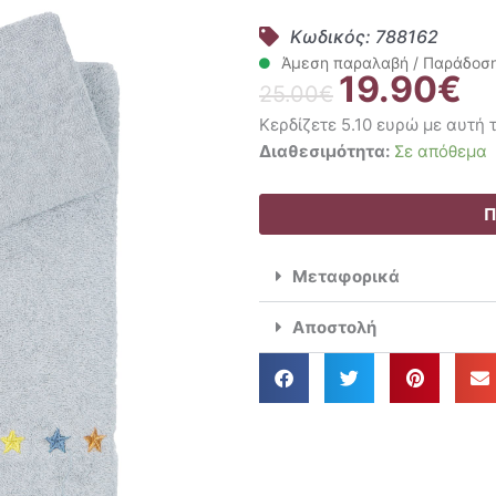
Κωδικός: 788162
Άμεση παραλαβή / Παράδοση 
19.90
€
Original
Η
25.00
€
price
τρ
Κερδίζετε 5.10 ευρώ με αυτή
was:
τιμ
Nima
Διαθεσιμότητα:
Σε απόθεμα
25.00€.
είν
Kids
19
Σετ
Π
Πετσέτες
2
Μεταφορικά
Τμχ.
30x50,
Αποστολή
70x140
Superheroes
ποσότητα