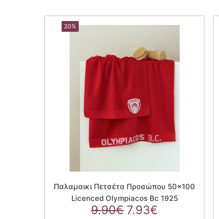
20%
Παλαμαικι Πετσέτα Προσώπου 50×100
Licenced Olympiacos Bc 1925
Original
Η
9.90
€
7.93
€