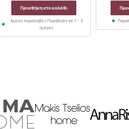
price
τρέχουσα
was:
τιμή
Προσθήκη στο καλάθι
Προ
9.90€.
είναι:
7.92€.
Άμεση παραλαβή / Παράδοση σε 1 - 3
Παράδ
ημέρες