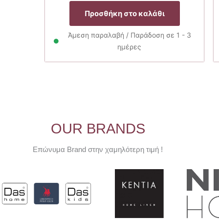
price
τρέχουσα
was:
τιμή
Προσθήκη στο καλάθι
9.90€.
είναι:
7.93€.
Άμεση παραλαβή / Παράδοση σε 1 - 3
ημέρες
OUR BRANDS
Επώνυμα Brand στην χαμηλότερη τιμή !