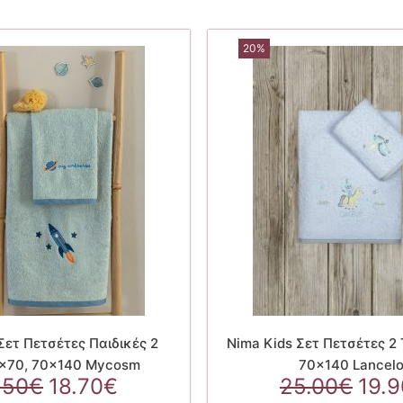
20%
Σετ Πετσέτες Παιδικές 2
Nima Kids Σετ Πετσέτες 2
0×70, 70×140 Mycosm
70×140 Lancelo
Original
Η
Orig
.50
€
18.70
€
25.00
€
19.9