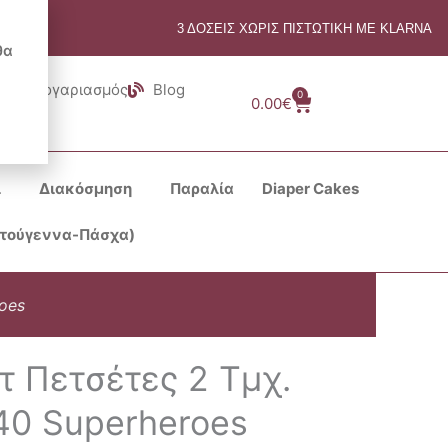
3 ΔΟΣΕΙΣ ΧΩΡΙΣ ΠΙΣΤΩΤΙΚΗ ΜΕ KLARNA
θα
Λογαριασμός
Blog
0
Cart
0.00
€
ι
Διακόσμηση
Παραλία
Diaper Cakes
στούγεννα-Πάσχα)
oes
τ Πετσέτες 2 Τμχ.
40 Superheroes