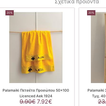
Σχετικά προϊόντα
20%
20%
Palamaiki Πετσέτα Προσώπου 50×100
Palamaiki 
Licenced Aek 1924
Τμχ. 4
Original
Η
9.90
€
7.92
€
23