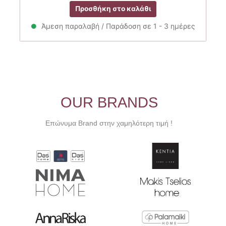
price
τρέχουσα
Προσθήκη στο καλάθι
was:
τιμή
20.00€.
είναι:
Άμεση παραλαβή / Παράδοση σε 1 - 3 ημέρες
16.10€.
OUR BRANDS
Επώνυμα Brand στην χαμηλότερη τιμή !