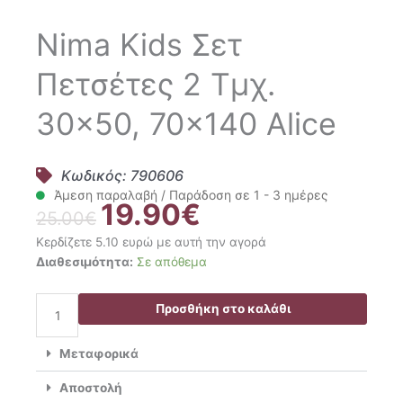
Nima Kids Σετ
Πετσέτες 2 Τμχ.
30×50, 70×140 Alice
Κωδικός: 790606
Άμεση παραλαβή / Παράδοση σε 1 - 3 ημέρες
19.90
€
Original
Η
25.00
€
price
τρέχουσα
Κερδίζετε 5.10 ευρώ με αυτή την αγορά
was:
τιμή
Nima
Διαθεσιμότητα:
Σε απόθεμα
25.00€.
είναι:
Kids
19.90€.
Σετ
Προσθήκη στο καλάθι
Πετσέτες
2
Μεταφορικά
Τμχ.
30x50,
Αποστολή
70x140