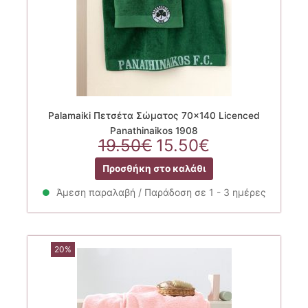
Palamaiki Πετσέτα Σώματος 70×140 Licenced
Panathinaikos 1908
Original
Η
19.50
€
15.50
€
price
τρέχουσα
Προσθήκη στο καλάθι
was:
τιμή
19.50€.
είναι:
Άμεση παραλαβή / Παράδοση σε 1 - 3 ημέρες
15.50€.
20%