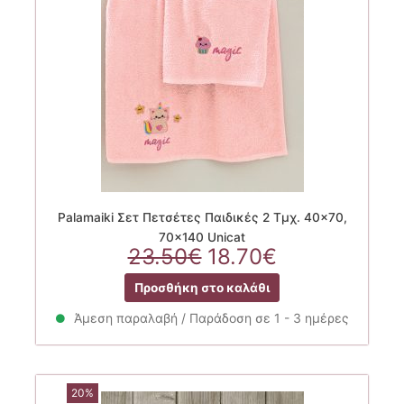
Palamaiki Σετ Πετσέτες Παιδικές 2 Τμχ. 40×70,
70×140 Unicat
Original
Η
23.50
€
18.70
€
price
τρέχουσα
Προσθήκη στο καλάθι
was:
τιμή
23.50€.
είναι:
Άμεση παραλαβή / Παράδοση σε 1 - 3 ημέρες
18.70€.
20%