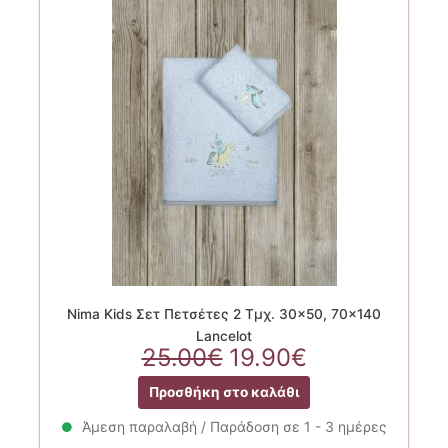
Nima Kids Σετ Πετσέτες 2 Τμχ. 30×50, 70×140
Lancelot
Original
Η
25.00
€
19.90
€
price
τρέχουσα
Προσθήκη στο καλάθι
was:
τιμή
25.00€.
είναι:
Άμεση παραλαβή / Παράδοση σε 1 - 3 ημέρες
19.90€.