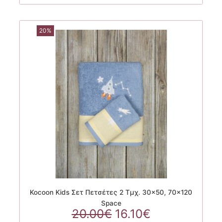
20%
Kocoon Kids Σετ Πετσέτες 2 Τμχ. 30×50, 70×120
Space
Original
Η
20.00
€
16.10
€