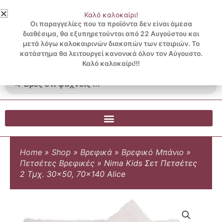
Μετάβαση
Καλό καλοκαίρι!
στο
3 ΔΟΣΕΙΣ ΧΩΡΙΣ ΠΙΣΤΩΤΙΚΗ ΜΕ KLARNA
Οι παραγγελίες που τα προϊόντα δεν είναι άμεσα
περιεχόμενο
διαθέσιμα, θα εξυπηρετούνται από 22 Αυγούστου και
μετά λόγω καλοκαιρινών διακοπών των εταιριών. Το
Λογαριασμός
0
κατάστημα θα λειτουργεί κανονικά όλον τον Αύγουστο.
Cart
0.00
€
Blog
Καλό καλοκαίρι!!!
Search
...
Home
»
Shop
»
Βρεφικά
»
Βρεφικό Μπάνιο
»
Πετσέτες Βρεφικές
»
Nima Kids Σετ Πετσέτες
2 Τμχ. 30×50, 70×140 Alice