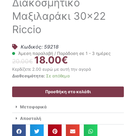
Διακοσμητικό
Μαξιλαράκι 30×22
Riccio
Κωδικός: 59218
Άμεση παραλαβή / Παράδοση σε 1 - 3 ημέρες
18.00
€
Original
Η
20.00
€
price
τρέχουσα
Κερδίζετε 2.00 ευρώ με αυτή την αγορά
was:
τιμή
Nima
Διαθεσιμότητα:
Σε απόθεμα
20.00€.
είναι:
Kids
18.00€.
Διακοσμητικό
Προσθήκη στο καλάθι
Μαξιλαράκι
30x22
Μεταφορικά
Riccio
ποσότητα
Αποστολή