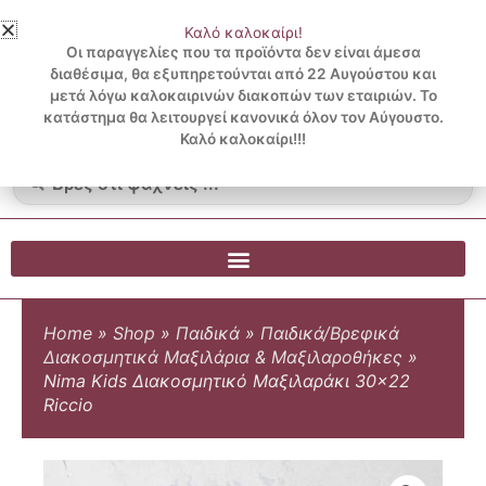
Μετάβαση
Καλό καλοκαίρι!
στο
3 ΔΟΣΕΙΣ ΧΩΡΙΣ ΠΙΣΤΩΤΙΚΗ ΜΕ KLARNA
Οι παραγγελίες που τα προϊόντα δεν είναι άμεσα
περιεχόμενο
διαθέσιμα, θα εξυπηρετούνται από 22 Αυγούστου και
μετά λόγω καλοκαιρινών διακοπών των εταιριών. Το
Λογαριασμός
0
κατάστημα θα λειτουργεί κανονικά όλον τον Αύγουστο.
Cart
0.00
€
Blog
Καλό καλοκαίρι!!!
Search
...
Home
»
Shop
»
Παιδικά
»
Παιδικά/Βρεφικά
Διακοσμητικά Μαξιλάρια & Μαξιλαροθήκες
»
Nima Kids Διακοσμητικό Μαξιλαράκι 30×22
Riccio