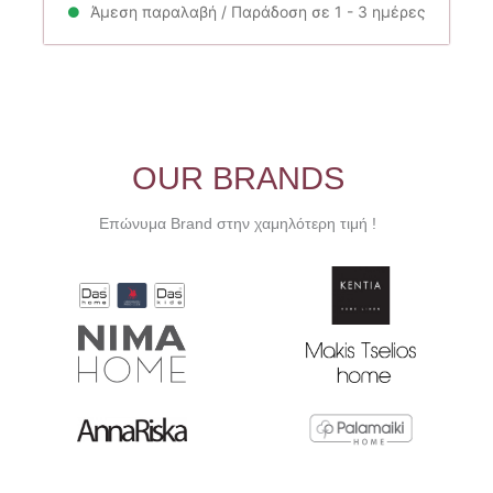
13.90€.
είναι:
Άμεση παραλαβή / Παράδοση σε 1 - 3 ημέρες
9.73€.
OUR BRANDS
Επώνυμα Brand στην χαμηλότερη τιμή !