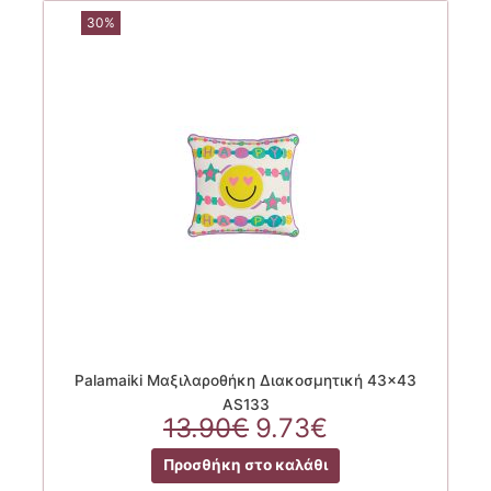
30%
Palamaiki Μαξιλαροθήκη Διακοσμητική 43×43
AS133
Original
Η
13.90
€
9.73
€
price
τρέχουσα
Προσθήκη στο καλάθι
was:
τιμή