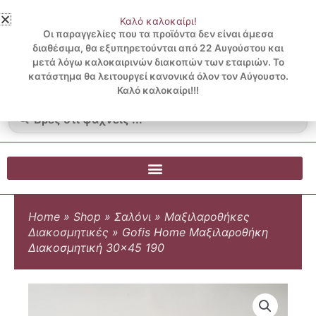
Μετάβαση
Καλό καλοκαίρι!
στο
3 ΔΟΣΕΙΣ ΧΩΡΙΣ ΠΙΣΤΩΤΙΚΗ ΜΕ KLARNA
Οι παραγγελίες που τα προϊόντα δεν είναι άμεσα
περιεχόμενο
διαθέσιμα, θα εξυπηρετούνται από 22 Αυγούστου και
μετά λόγω καλοκαιρινών διακοπών των εταιριών. Το
Λογαριασμός
0
κατάστημα θα λειτουργεί κανονικά όλον τον Αύγουστο.
Cart
0.00
€
Blog
Καλό καλοκαίρι!!!
Search
...
Home
»
Shop
»
Σαλόνι
»
Μαξιλαροθήκες
Διακοσμητικές
»
Gofis Home Μαξιλαροθήκη
Διακοσμητική 30×45 190