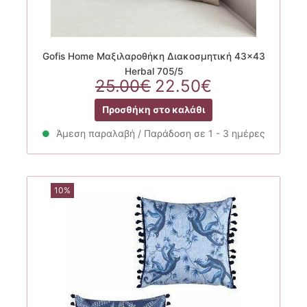
Gofis Home Μαξιλαροθήκη Διακοσμητική 43×43
Herbal 705/5
Original
Η
25.00
€
22.50
€
price
τρέχουσα
Προσθήκη στο καλάθι
was:
τιμή
25.00€.
είναι:
Άμεση παραλαβή / Παράδοση σε 1 - 3 ημέρες
22.50€.
10%