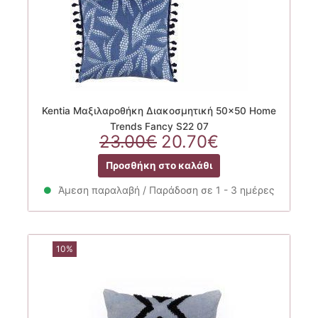
Kentia Μαξιλαροθήκη Διακοσμητική 50×50 Home
Trends Fancy S22 07
Original
Η
23.00
€
20.70
€
price
τρέχουσα
Προσθήκη στο καλάθι
was:
τιμή
23.00€.
είναι:
Άμεση παραλαβή / Παράδοση σε 1 - 3 ημέρες
20.70€.
10%