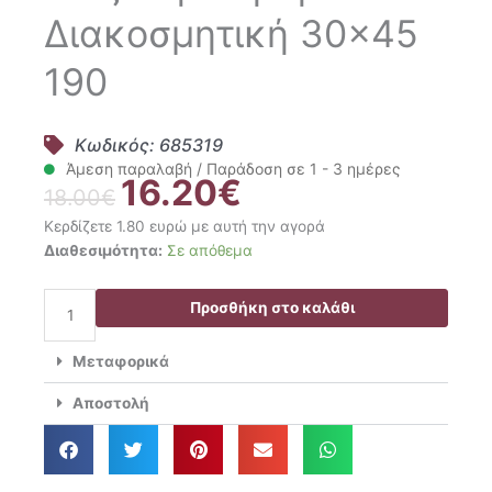
Διακοσμητική 30×45
190
Κωδικός: 685319
Άμεση παραλαβή / Παράδοση σε 1 - 3 ημέρες
16.20
€
Original
Η
18.00
€
price
τρέχουσα
Κερδίζετε 1.80 ευρώ με αυτή την αγορά
was:
τιμή
Gofis
Διαθεσιμότητα:
Σε απόθεμα
18.00€.
είναι:
Home
16.20€.
Μαξιλαροθήκη
Προσθήκη στο καλάθι
Διακοσμητική
30x45
Μεταφορικά
190
ποσότητα
Αποστολή