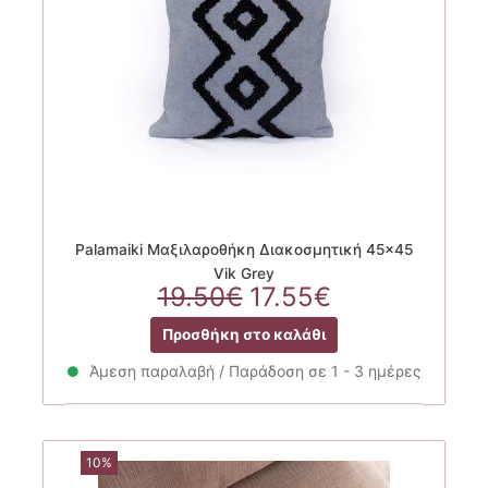
Palamaiki Μαξιλαροθήκη Διακοσμητική 45×45
Vik Grey
Original
Η
19.50
€
17.55
€
price
τρέχουσα
Προσθήκη στο καλάθι
was:
τιμή
19.50€.
είναι:
Άμεση παραλαβή / Παράδοση σε 1 - 3 ημέρες
17.55€.
10%