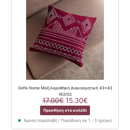
Gofis Home Μαξιλαροθήκη Διακοσμητική 43×43
162/02
Original
Η
17.00
€
15.30
€
price
τρέχουσα
Προσθήκη στο καλάθι
was:
τιμή
17.00€.
είναι:
Άμεση παραλαβή / Παράδοση σε 1 - 3 ημέρες
15.30€.