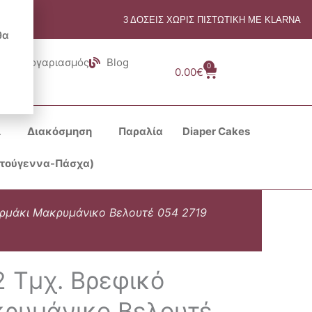
3 ΔΟΣΕΙΣ ΧΩΡΙΣ ΠΙΣΤΩΤΙΚΗ ΜΕ KLARNA
θα
Λογαριασμός
Blog
0
Cart
0.00
€
ι
Διακόσμηση
Παραλία
Diaper Cakes
στούγεννα-Πάσχα)
ορμάκι Μακρυμάνικο Βελουτέ 054 2719
2 Τμχ. Βρεφικό
ρυμάνικο Βελουτέ