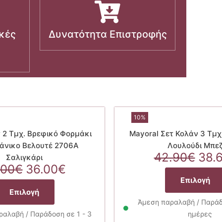
κές
Δυνατότητα Επιστροφής
10%
τ 2 Τμχ. Βρεφικό Φορμάκι
Mayoral Σετ Κολάν 3 Τμχ
νικο Βελουτέ 2706A
Λουλούδι Μπε
Orig
42.90
€
38.
Σαλιγκάρι
Original
Η
pric
.00
€
36.00
€
price
τρέχουσα
was
Επιλογή
Αυτό
was:
τιμή
42.
Επιλογή
το
40.00€.
είναι:
Άμεση παραλαβή / Παράδο
προϊόν
36.00€.
αλαβή / Παράδοση σε 1 - 3
ημέρες
έχει