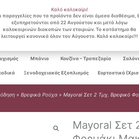
Καλό καλοκαίρι!
ι παραγγελίες που τα προϊόντα δεν είναι άμεσα διαθέσιμα, 
εξυπηρετούνται από 22 Αυγούστου και μετά λόγω
Search
καλοκαιρινών διακοπών των εταιριών. Το κατάστημα θα
λειτουργεί κανονικά όλον τον Αύγουστο. Καλό καλοκαίρι!!!
...
υχισμός
Μπάνιο
Κουζίνα – Τραπεζαρία
Σαλόν
αδικά
Ξενοδοχειακός Εξοπλισμός
Εορταστικά (Χρι
πόδηση
»
Βρεφικά Ρούχα
»
Mayoral Σετ 2 Τμχ. Βρεφικό Φ
Mayoral Σετ 
Φορμάκι Μακ