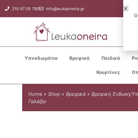
Μετάβαση
210 97 05 790
info@leukaoneira.gr
στο
Ο
περιεχόμενο
Υπνοδωμάτιο
Βρεφικά
Παιδικά
Ρο
Κουρτίνες
Οπ
Home
»
Shop
»
Βρεφικά
»
Βρεφική Ένδυση/Υ
Γαλάζιο