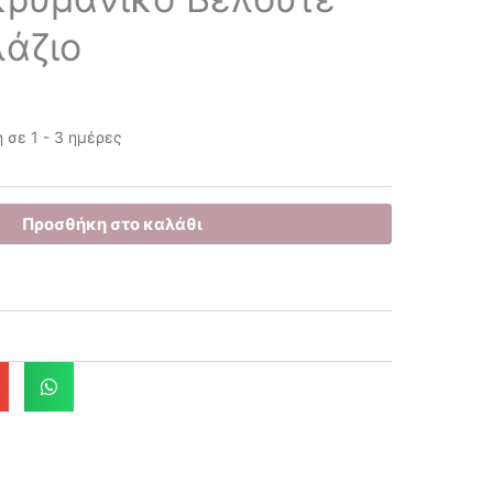
λάζιο
σε 1 - 3 ημέρες
έχουσα
μή
Προσθήκη στο καλάθι
ναι:
.00€.