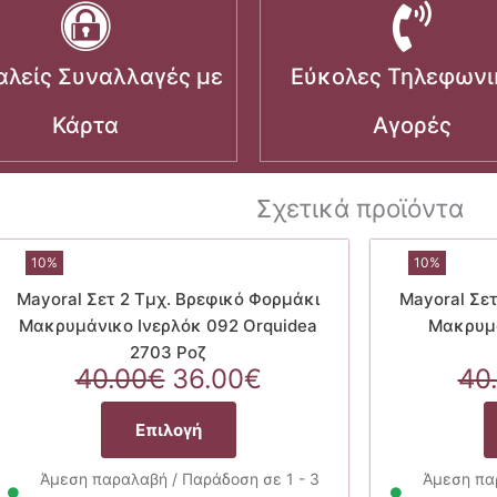
λείς Συναλλαγές με
Εύκολες Τηλεφωνι
Κάρτα
Αγορές
Σχετικά προϊόντα
10%
10%
Mayoral Σετ 2 Τμχ. Βρεφικό Φορμάκι
Mayoral Σε
Μακρυμάνικο Ινερλόκ 092 Orquidea
Μακρυμά
2703 Ροζ
α
Original
Η
40.00
€
36.00
€
40
price
τρέχουσα
Αυτό
was:
τιμή
Επιλογή
το
40.00€.
είναι:
προϊόν
36.00€.
Άμεση παραλαβή / Παράδοση σε 1 - 3
Άμεση παρ
έχει