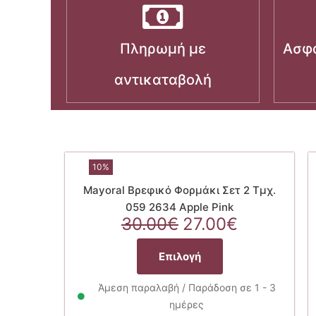
Πληρωμή με
Ασφα
αντικαταβολή
10%
Mayoral Βρεφικό Φορμάκι Σετ 2 Τμχ.
059 2634 Apple Pink
Original
Η
30.00
€
27.00
€
price
τρέχουσ
Αυτό
was:
τιμή
Επιλογή
το
30.00€.
είναι:
προϊόν
27.00€.
Άμεση παραλαβή / Παράδοση σε 1 - 3
έχει
ημέρες
πολλαπλές