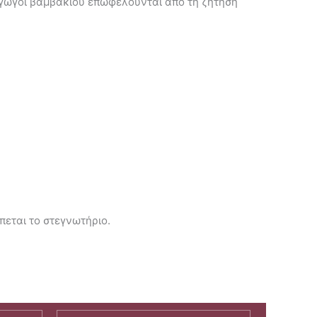
ραγωγοί βαμβακιού επωφελούνται από τη ζήτηση
πεται το στεγνωτήριο.