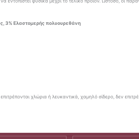
 να εντοπιστεί φυσικά μέχρι το τελικό προϊόν. Ωστόσο, οι πα
ας, 3% Ελαστομερής πολυουρεθάνη
επιτρέπονται χλώρια ή λευκαντικά, χαμηλό σίδερο, δεν επιτρέ