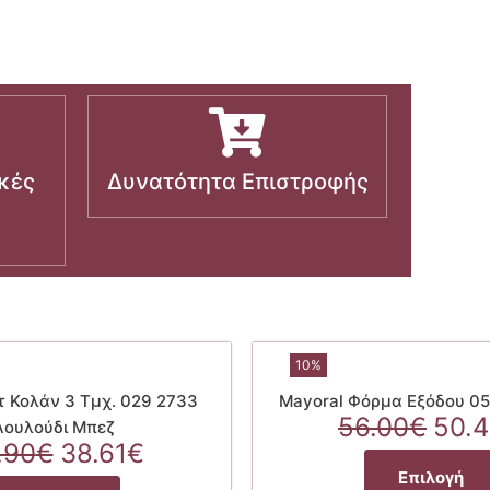
κές
Δυνατότητα Επιστροφής
10%
τ Κολάν 3 Τμχ. 029 2733
Mayoral Φόρμα Εξόδου 05
Orig
56.00
€
50.
Λουλούδι Μπεζ
Original
Η
pric
.90
€
38.61
€
price
τρέχουσα
was
Επιλογή
Αυτό