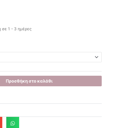
σε 1 - 3 ημέρες
έχουσα
μή
ναι:
.00€.
Προσθήκη στο καλάθι