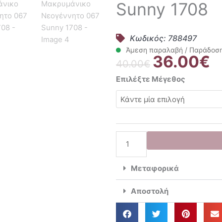
Sunny 1708
Κωδικός: 788497
Άμεση παραλαβή / Παράδοση 
36.00
€
Original
Η
40.00
€
price
τρ
Mayoral
Επιλέξτε Μέγεθος
was:
τι
Σετ
40.00€.
εί
Φορμάκι
36
2
Τμχ.
Μακρυμάνικο
Νεογέννητο
067
Μεταφορικά
Sunny
1708
Αποστολή
ποσότητα