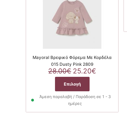
Mayoral Βρεφικό Φόρεμα Με Κορδέλα
015 Dusty Pink 2809
Original
Η
28.00
€
25.20
€
price
τρέχουσ
Αυτό
was:
τιμή
Επιλογή
το
28.00€.
είναι:
προϊόν
25.20€.
Άμεση παραλαβή / Παράδοση σε 1 - 3
έχει
ημέρες
πολλαπλές
παραλλαγές.
Οι
επιλογές