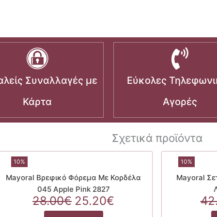
λείς Συναλλαγές με
Εύκολες Τηλεφωνι
Κάρτα
Αγορές
Σχετικά προϊόντα
10%
10%
Mayoral Βρεφικό Φόρεμα Με Κορδέλα
Mayoral Σε
045 Apple Pink 2827
Original
Η
28.00
€
25.20
€
42
price
τρέχουσα
Αυτό