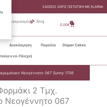
3 ΔΟΣΕΙΣ ΧΩΡΙΣ ΠΙΣΤΩΤΙΚΗ ΜΕ KLARNA
θα
Λογαριασμός
Blog
0
Cart
0.00
€
ι
Διακόσμηση
Παραλία
Diaper Cakes
στούγεννα-Πάσχα)
ακρυμάνικο Νεογέννητο 067 Sunny 1708
Φορμάκι 2 Τμχ.
 Νεογέννητο 067