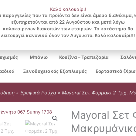
Καλό καλοκαίρι!
ι παραγγελίες που τα προϊόντα δεν είναι άμεσα διαθέσιμα, 
εξυπηρετούνται από 22 Αυγούστου και μετά λόγω
Search
καλοκαιρινών διακοπών των εταιριών. Το κατάστημα θα
λειτουργεί κανονικά όλον τον Αύγουστο. Καλό καλοκαίρι!!!
...
υχισμός
Μπάνιο
Κουζίνα – Τραπεζαρία
Σαλόν
αδικά
Ξενοδοχειακός Εξοπλισμός
Εορταστικά (Χρι
πόδηση
»
Βρεφικά Ρούχα
»
Mayoral Σετ Φορμάκι 2 Τμχ. Μ
Mayoral Σετ 
Μακρυμάνικο