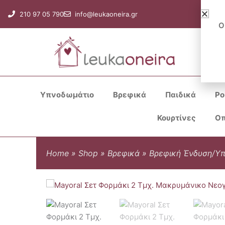
Μετάβαση
210 97 05 790
info@leukaoneira.gr
στο
Ο
περιεχόμενο
Υπνοδωμάτιο
Βρεφικά
Παιδικά
Ρο
Κουρτίνες
Οπ
Home
»
Shop
»
Βρεφικά
»
Βρεφική Ένδυση/Υ