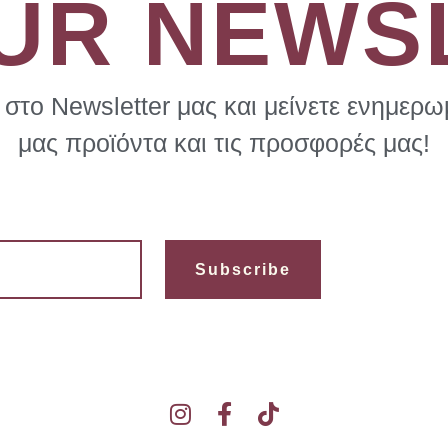
OUR NEWS
στο Newsletter μας και μείνετε ενημερωμ
μας προϊόντα και τις προσφορές μας!
Subscribe
I
F
T
n
a
i