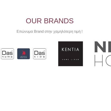
μπορούν
να
επιλεγούν
OUR BRANDS
στη
σελίδα
Επώνυμα Brand στην χαμηλότερη τιμή !
του
προϊόντος