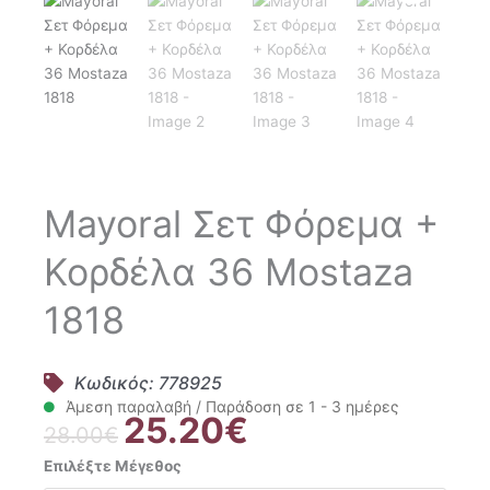
Mayoral Σετ Φόρεμα +
Κορδέλα 36 Mostaza
1818
Κωδικός: 778925
Άμεση παραλαβή / Παράδοση σε 1 - 3 ημέρες
25.20
€
Original
Η
28.00
€
price
τρέχουσα
Mayoral
Επιλέξτε Μέγεθος
was:
τιμή
Σετ