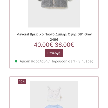
Mayoral Βρεφικό Παλτό Διπλής Όψης 081 Grey
2496
Original
Η
40.00
€
36.00
€
price
τρέχουσα
Αυτό
Επιλογή
was:
τιμή
το
40.00€.
είναι:
προϊόν
Άμεση παραλαβή / Παράδοση σε 1 - 3 ημέρες
36.00€.
έχει
πολλαπλές
παραλλαγές.
10%
Οι
επιλογές
μπορούν
να
επιλεγούν