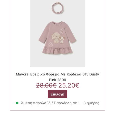
μπορούν
να
επιλεγούν
στη
σελίδα
του
προϊόντος
Mayoral Βρεφικό Φόρεμα Με Κορδέλα 015 Dusty
Pink 2809
Original
Η
28.00
€
25.20
€
price
τρέχουσα
Αυτό
Επιλογή
was:
τιμή
το
28.00€.
είναι:
προϊόν
Άμεση παραλαβή / Παράδοση σε 1 - 3 ημέρες
25.20€.
έχει
πολλαπλές