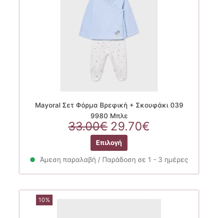
στη
σελίδα
του
προϊόντος
Mayoral Σετ Φόρμα Βρεφική + Σκουφάκι 039
9980 Μπλε
Original
Η
33.00
€
29.70
€
price
τρέχουσα
Αυτό
Επιλογή
was:
τιμή
το
33.00€.
είναι:
προϊόν
Άμεση παραλαβή / Παράδοση σε 1 - 3 ημέρες
29.70€.
έχει
πολλαπλές
παραλλαγές.
10%
Οι
επιλογές