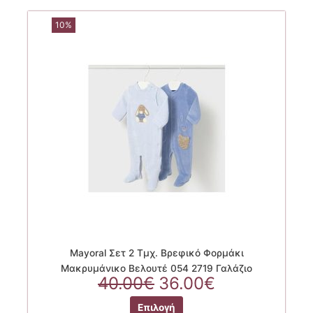
παραλλαγές.
10%
Οι
επιλογές
μπορούν
να
επιλεγούν
στη
σελίδα
του
προϊόντος
Mayoral Σετ 2 Τμχ. Βρεφικό Φορμάκι
Μακρυμάνικο Βελουτέ 054 2719 Γαλάζιο
Original
Η
40.00
€
36.00
€
price
τρέχουσα
Αυτό
Επιλογή