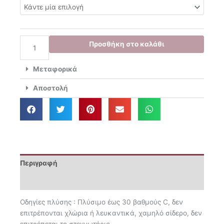
28.00€.
είναι:
Φόρεμα
25.20€.
+
Κορδέλα
36
Προσθήκη στο καλάθι
Mostaza
1818
Μεταφορικά
ποσότητα
Αποστολή
Περιγραφή
Επιπλέον πληροφορίες
Οδηγίες πλύσης : Πλύσιμο έως 30 βαθμούς C, δεν
επιτρέπονται χλώρια ή λευκαντικά, χαμηλό σίδερο, δεν