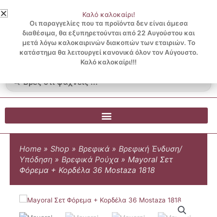
Μετάβαση
Καλό καλοκαίρι!
στο
3 ΔΟΣΕΙΣ ΧΩΡΙΣ ΠΙΣΤΩΤΙΚΗ ΜΕ KLARNA
Οι παραγγελίες που τα προϊόντα δεν είναι άμεσα
περιεχόμενο
διαθέσιμα, θα εξυπηρετούνται από 22 Αυγούστου και
μετά λόγω καλοκαιρινών διακοπών των εταιριών. Το
Λογαριασμός
0
κατάστημα θα λειτουργεί κανονικά όλον τον Αύγουστο.
Cart
0.00
€
Blog
Καλό καλοκαίρι!!!
Search
...
Home
»
Shop
»
Βρεφικά
»
Βρεφική Ένδυση/
Υπόδηση
»
Βρεφικά Ρούχα
»
Mayoral Σετ
Φόρεμα + Κορδέλα 36 Mostaza 1818