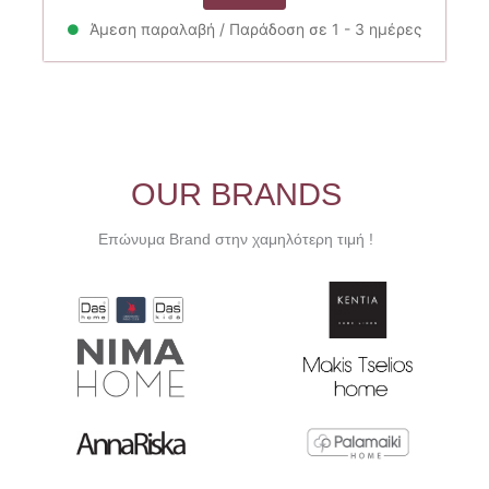
was:
τιμή
το
40.00€.
είναι:
προϊόν
Άμεση παραλαβή / Παράδοση σε 1 - 3 ημέρες
36.00€.
έχει
πολλαπλές
παραλλαγές.
Οι
επιλογές
μπορούν
OUR BRANDS
να
επιλεγούν
Επώνυμα Brand στην χαμηλότερη τιμή !
στη
σελίδα
του
προϊόντος