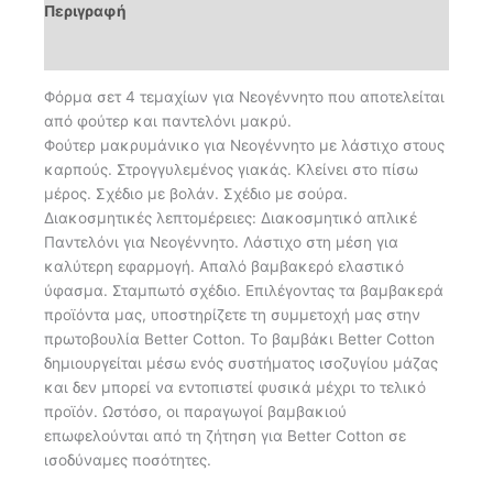
Περιγραφή
Επιπλέον πληροφορίες
Φόρμα σετ 4 τεμαχίων για Νεογέννητο που αποτελείται
από φούτερ και παντελόνι μακρύ.
Φούτερ μακρυμάνικο για Νεογέννητο με λάστιχο στους
καρπούς. Στρογγυλεμένος γιακάς. Κλείνει στο πίσω
μέρος. Σχέδιο με βολάν. Σχέδιο με σούρα.
Διακοσμητικές λεπτομέρειες: Διακοσμητικό απλικέ
Παντελόνι για Νεογέννητο. Λάστιχο στη μέση για
καλύτερη εφαρμογή. Απαλό βαμβακερό ελαστικό
ύφασμα. Σταμπωτό σχέδιο. Επιλέγοντας τα βαμβακερά
προϊόντα μας, υποστηρίζετε τη συμμετοχή μας στην
πρωτοβουλία Better Cotton. Το βαμβάκι Better Cotton
δημιουργείται μέσω ενός συστήματος ισοζυγίου μάζας
και δεν μπορεί να εντοπιστεί φυσικά μέχρι το τελικό
προϊόν. Ωστόσο, οι παραγωγοί βαμβακιού
επωφελούνται από τη ζήτηση για Better Cotton σε
ισοδύναμες ποσότητες.