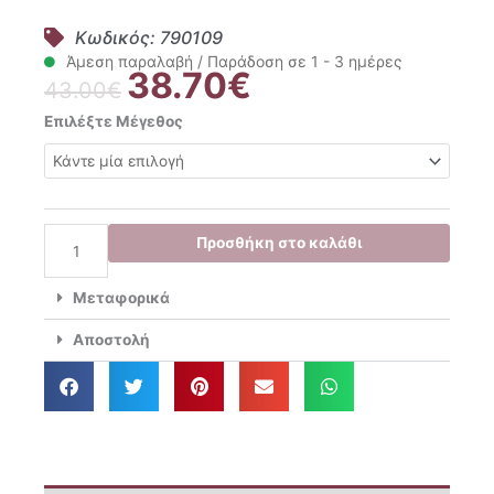
Κωδικός: 790109
Άμεση παραλαβή / Παράδοση σε 1 - 3 ημέρες
38.70
€
Original
Η
43.00
€
price
τρέχουσα
Mayoral
Επιλέξτε Μέγεθος
was:
τιμή
Σετ
43.00€.
είναι:
4
38.70€.
Τμχ.
Κολάν
Μακρυμάνικο
Προσθήκη στο καλάθι
Νεογέννητο
060
Μεταφορικά
Rosa
1741
Αποστολή
ποσότητα