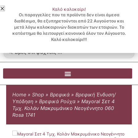
Μετάβαση
Καλό καλοκαίρι!
στο
3 ΔΟΣΕΙΣ ΧΩΡΙΣ ΠΙΣΤΩΤΙΚΗ ΜΕ KLARNA
Οι παραγγελίες που τα προϊόντα δεν είναι άμεσα
περιεχόμενο
διαθέσιμα, θα εξυπηρετούνται από 22 Αυγούστου και
μετά λόγω καλοκαιρινών διακοπών των εταιριών. Το
Λογαριασμός
0
κατάστημα θα λειτουργεί κανονικά όλον τον Αύγουστο.
Cart
0.00
€
Blog
Καλό καλοκαίρι!!!
Search
...
Home
»
Shop
»
Βρεφικά
»
Βρεφική Ένδυση/
Υπόδηση
»
Βρεφικά Ρούχα
»
Mayoral Σετ 4
Τμχ. Κολάν Μακρυμάνικο Νεογέννητο 060
Rosa 1741