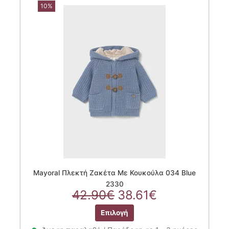
10%
Οι
επιλογές
μπορούν
να
επιλεγούν
στη
σελίδα
του
προϊόντος
Mayoral Πλεκτή Ζακέτα Με Κουκούλα 034 Blue
2330
Original
Η
42.90
€
38.61
€
price
τρέχουσα
Αυτό
Επιλογή
was:
τιμή
το
42.90€.
είναι:
προϊόν