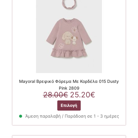
Mayoral Βρεφικό Φόρεμα Με Κορδέλα 015 Dusty
Pink 2809
Original
Η
28.00
€
25.20
€
price
τρέχουσα
Αυτό
Επιλογή
was:
τιμή
το
28.00€.
είναι:
προϊόν
Άμεση παραλαβή / Παράδοση σε 1 - 3 ημέρες
25.20€.
έχει
πολλαπλές
παραλλαγές.