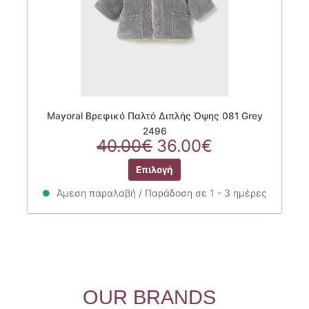
προϊόντος
Mayoral Βρεφικό Παλτό Διπλής Όψης 081 Grey
2496
Original
Η
40.00
€
36.00
€
price
τρέχουσα
Αυτό
Επιλογή
was:
τιμή
το
40.00€.
είναι:
προϊόν
Άμεση παραλαβή / Παράδοση σε 1 - 3 ημέρες
36.00€.
έχει
πολλαπλές
παραλλαγές.
Οι
επιλογές
μπορούν
OUR BRANDS
να