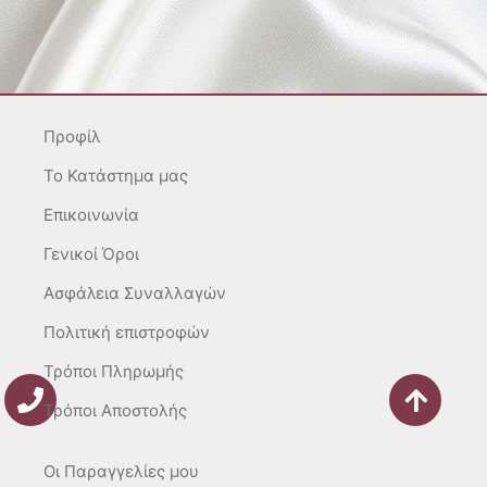
s
c
k
t
e
t
a
b
o
g
o
k
r
o
Προφίλ
a
k
m
-
To Κατάστημα μας
f
Επικοινωνία
Γενικοί Όροι
Ασφάλεια Συναλλαγών
Πολιτική επιστροφών
Τρόποι Πληρωμής
Τρόποι Αποστολής
Οι Παραγγελίες μου