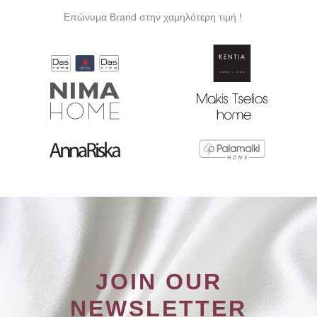
επιλεγούν
Επώνυμα Brand στην χαμηλότερη τιμή !
στη
σελίδα
του
προϊόντος
JOIN OUR
NEWSLETTER