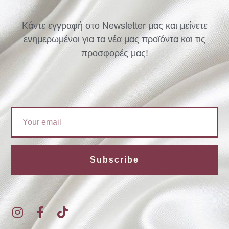
Κάντε εγγραφή στο Newsletter μας και μείνετε
ενημερωμένοι για τα νέα μας προϊόντα και τις
προσφορές μας!
Email
Subscribe
I
F
T
n
a
i