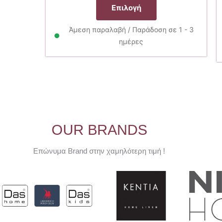
was:
τιμή
Επιλογή
το
46.00€.
είναι:
προϊόν
41.40€.
Άμεση παραλαβή / Παράδοση σε 1 - 3
έχει
ημέρες
πολλαπλές
παραλλαγές.
Οι
επιλογές
μπορούν
να
επιλεγούν
OUR BRANDS
στη
σελίδα
του
Επώνυμα Brand στην χαμηλότερη τιμή !
προϊόντος