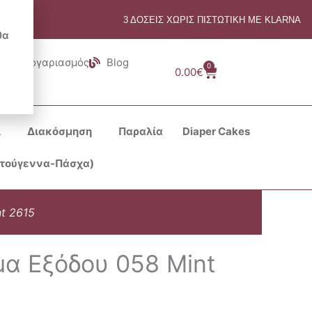
3 ΔΟΣΕΙΣ ΧΩΡΙΣ ΠΙΣΤΩΤΙΚΗ ΜΕ KLARNA
θα
Λογαριασμός
Blog
0
Cart
0.00
€
ι
Διακόσμηση
Παραλία
Diaper Cakes
στούγεννα-Πάσχα)
t 2615
μα Εξόδου 058 Mint