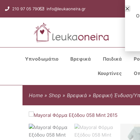
Μετάβαση
210 97 05 790
info@leukaoneira.gr
στο
Ο
περιεχόμενο
Υπνοδωμάτιο
Βρεφικά
Παιδικά
Ρο
Κουρτίνες
Οπ
Home
»
Shop
»
Βρεφικά
»
Βρεφική Ένδυση/Υ