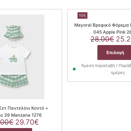
10%
Mayoral Βρεφικό Φόρεμα
045 Apple Pink 2
Orig
28.00
€
25.
pric
was
Επιλογή
28.0
Άμεση παραλαβή / Παράδο
ημέρες
Σετ Παντελόνι Κοντό +
ο 39 Manzana 1276
Original
Η
.00
€
29.70
€
price
τρέχουσα
Αυτό