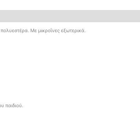
ολυεστέρα. Με μικροΐνες εξωτερικά.
υ παιδιού.