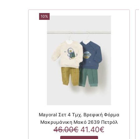
10%
Mayoral Σετ 4 Τμχ. Βρεφική Φόρμα
Μακρυμάνικη Μακό 2639 Πετρόλ
Original
Η
46.00
€
41.40
€
price
τρέχουσ
Αυτό