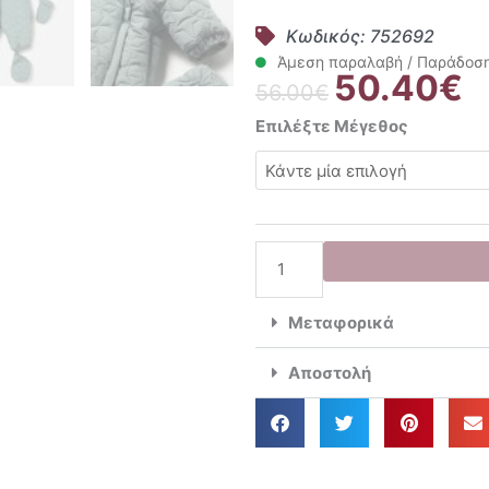
Κωδικός: 752692
Άμεση παραλαβή / Παράδοση 
50.40
€
Original
Η
56.00
€
price
τρ
Mayoral
Επιλέξτε Μέγεθος
was:
τι
Φόρμα
56.00€.
εί
Εξόδου
50
058
Mint
2615
ποσότητα
Μεταφορικά
Αποστολή