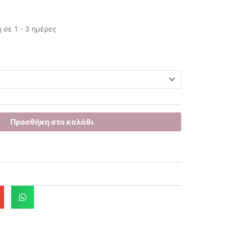
σε 1 - 3 ημέρες
έχουσα
μή
ναι:
.40€.
Προσθήκη στο καλάθι