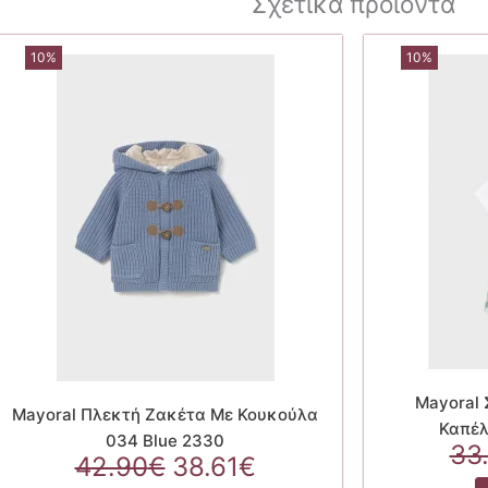
Σχετικά προϊόντα
10%
10%
Mayoral 
Mayoral Πλεκτή Ζακέτα Με Κουκούλα
Καπέλ
034 Blue 2330
33
Original
Η
42.90
€
38.61
€
α