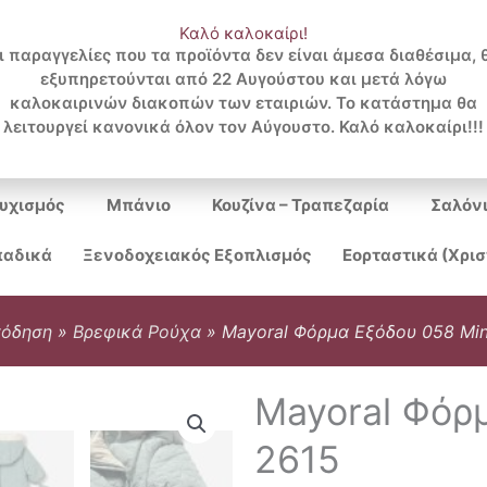
Καλό καλοκαίρι!
ι παραγγελίες που τα προϊόντα δεν είναι άμεσα διαθέσιμα, 
εξυπηρετούνται από 22 Αυγούστου και μετά λόγω
Search
καλοκαιρινών διακοπών των εταιριών. Το κατάστημα θα
λειτουργεί κανονικά όλον τον Αύγουστο. Καλό καλοκαίρι!!!
...
υχισμός
Μπάνιο
Κουζίνα – Τραπεζαρία
Σαλόν
αδικά
Ξενοδοχειακός Εξοπλισμός
Εορταστικά (Χρι
πόδηση
»
Βρεφικά Ρούχα
»
Mayoral Φόρμα Εξόδου 058 Min
Mayoral Φόρ
2615