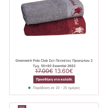
Greenwich Polo Club Σετ Πετσέτες Προσώπου 2
Τμχ. 50×90 Essential 2662
Original
Η
17.00
€
13.60
€
price
τρέχουσα
Προσθήκη στο καλάθι
was:
τιμή
17.00€.
είναι:
Παράδοση σε 20 - 25 ημέρες
13.60€.
20%