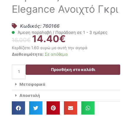
Elegance Ανοιχτό Γκρι
Κωδικός: 760166
Άμεση παραλαβή / Παράδοση σε 1 - 3 ημέρες
14.40
€
Original
Η
16.00
€
price
τρέχουσα
Κερδίζετε 1.60 ευρώ με αυτή την αγορά
was:
τιμή
Lino
Διαθεσιμότητα:
Σε απόθεμα
16.00€.
είναι:
Home
14.40€.
Κάλυμμα
Προσθήκη στο καλάθι
Καρέκλας
48x48+64
Μεταφορικά
Elegance
Ανοιχτό
Αποστολή
Γκρι
ποσότητα