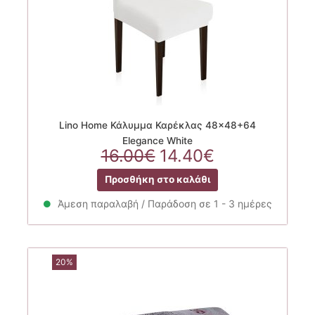
Lino Home Κάλυμμα Καρέκλας 48×48+64
Elegance White
Original
Η
16.00
€
14.40
€
price
τρέχουσα
Προσθήκη στο καλάθι
was:
τιμή
16.00€.
είναι:
Άμεση παραλαβή / Παράδοση σε 1 - 3 ημέρες
14.40€.
20%