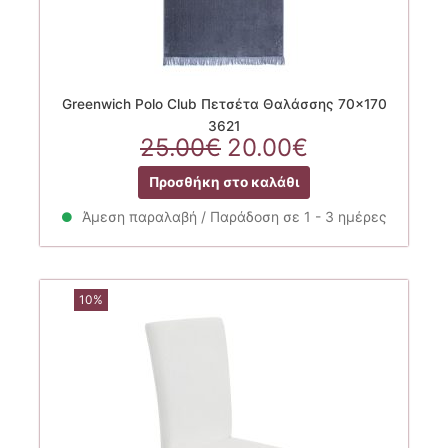
Greenwich Polo Club Πετσέτα Θαλάσσης 70×170
3621
Original
Η
25.00
€
20.00
€
price
τρέχουσα
Προσθήκη στο καλάθι
was:
τιμή
25.00€.
είναι:
Άμεση παραλαβή / Παράδοση σε 1 - 3 ημέρες
20.00€.
10%