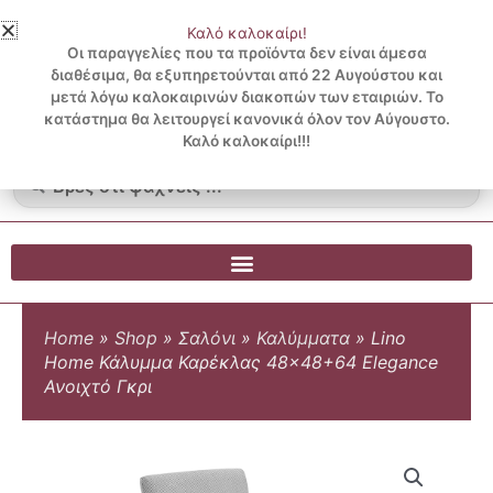
Μετάβαση
Καλό καλοκαίρι!
στο
3 ΔΟΣΕΙΣ ΧΩΡΙΣ ΠΙΣΤΩΤΙΚΗ ΜΕ KLARNA
Οι παραγγελίες που τα προϊόντα δεν είναι άμεσα
περιεχόμενο
διαθέσιμα, θα εξυπηρετούνται από 22 Αυγούστου και
μετά λόγω καλοκαιρινών διακοπών των εταιριών. Το
Λογαριασμός
0
κατάστημα θα λειτουργεί κανονικά όλον τον Αύγουστο.
Cart
0.00
€
Blog
Καλό καλοκαίρι!!!
Search
...
Home
»
Shop
»
Σαλόνι
»
Καλύμματα
»
Lino
Home Κάλυμμα Καρέκλας 48×48+64 Elegance
Ανοιχτό Γκρι