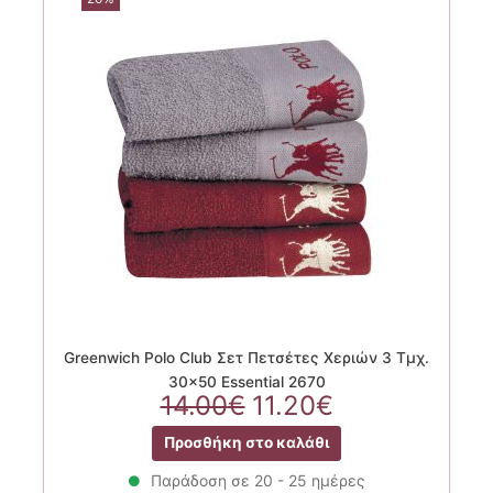
Greenwich Polo Club Σετ Πετσέτες Χεριών 3 Τμχ.
30×50 Essential 2670
Original
Η
14.00
€
11.20
€
price
τρέχουσα
Προσθήκη στο καλάθι
was:
τιμή
14.00€.
είναι:
Παράδοση σε 20 - 25 ημέρες