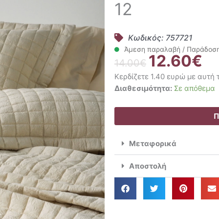
12
Κωδικός: 757721
Άμεση παραλαβή / Παράδοση 
12.60
€
Original
Η
14.00
€
price
τρ
Κερδίζετε 1.40 ευρώ με αυτή
was:
τιμ
Kentia
Διαθεσιμότητα:
Σε απόθεμα
14.00€.
είν
Ζεύγος
12.
Μαξιλαροθήκες
Π
Διακοσμητικές
50x70
Μεταφορικά
Loft
Vegas
Αποστολή
12
ποσότητα