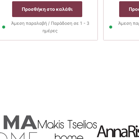
α
price
τρέχουσα
was:
τιμή
Προσθήκη στο καλάθι
Προ
25.00€.
είναι:
20.00€.
Άμεση παραλαβή / Παράδοση σε 1 - 3
Άμεση παρ
ημέρες