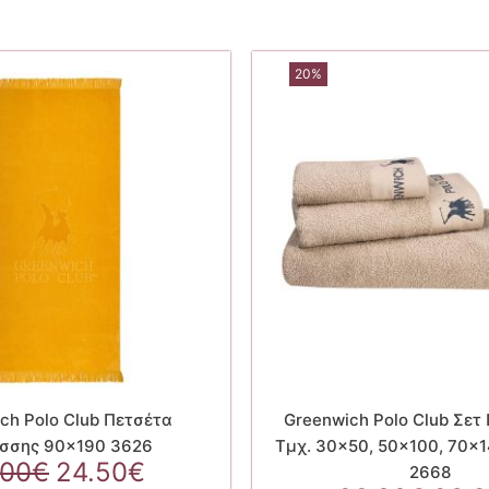
20%
ch Polo Club Πετσέτα
Greenwich Polo Club Σετ
σσης 90×190 3626
Τμχ. 30×50, 50×100, 70×1
Original
Η
.00
€
24.50
€
2668