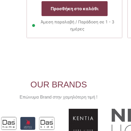
price
τρέχουσ
was:
τιμή
Προσθήκη στο καλάθι
35.00€.
είναι:
28.00€.
Άμεση παραλαβή / Παράδοση σε 1 - 3
ημέρες
OUR BRANDS
Επώνυμα Brand στην χαμηλότερη τιμή !