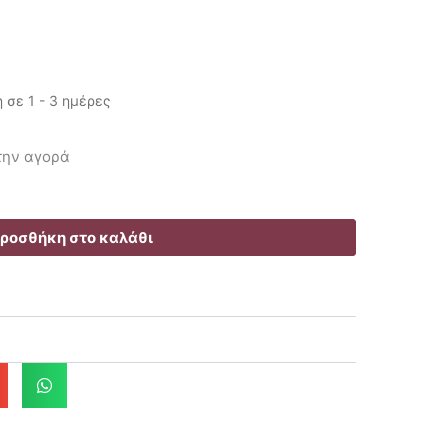
σε 1 - 3 ημέρες
έχουσα
 την αγορά
ή
αι:
60€.
ροσθήκη στο καλάθι