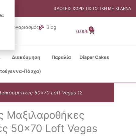
3 ΔΟΣΕΙΣ ΧΩΡΙΣ ΠΙΣΤΩΤΙΚΗ ΜΕ KLARNA
θα
Λογαριασμός
Blog
0
Cart
0.00
€
ι
Διακόσμηση
Παραλία
Diaper Cakes
στούγεννα-Πάσχα)
Διακοσμητικές 50×70 Loft Vegas 12
ος Μαξιλαροθήκες
ς 50×70 Loft Vegas