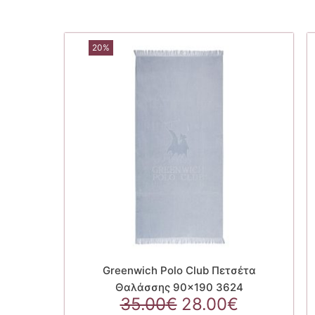
20%
Greenwich Polo Club Πετσέτα
Θαλάσσης 90×190 3624
Original
Η
35.00
€
28.00
€