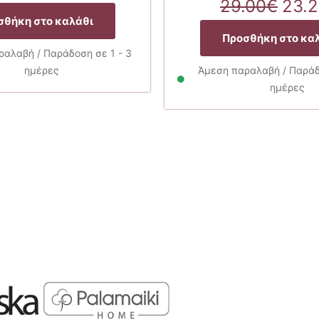
price
τρέχουσα
Orig
29.00
€
23.
was:
τιμή
pric
σθήκη στο καλάθι
35.00€.
είναι:
was
Προσθήκη στο κα
24.50€.
29.0
αλαβή / Παράδοση σε 1 - 3
ημέρες
Άμεση παραλαβή / Παράδο
ημέρες