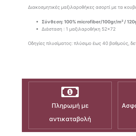
Διακοσμητικές μαξιλαροθήκες ασορτί με τα κουβερ
Σύνθεση: 100% microfiber/100gr/m² / 120g
Διάσταση : 1 μαξιλαροθήκη 52×72
Οδηγίες πλυσίματος: πλύσιμο έως 40 βαθμούς, δεν
Πληρωμή με
Ασφα
αντικαταβολή