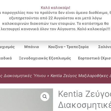
Καλό καλοκαίρι!
ι παραγγελίες που τα προϊόντα δεν είναι άμεσα διαθέσιμα, 
εξυπηρετούνται από 22 Αυγούστου και μετά λόγω
Search
καλοκαιρινών διακοπών των εταιριών. Το κατάστημα θα
λειτουργεί κανονικά όλον τον Αύγουστο. Καλό καλοκαίρι!!!
...
υχισμός
Μπάνιο
Κουζίνα – Τραπεζαρία
Σαλόν
αδικά
Ξενοδοχειακός Εξοπλισμός
Εορταστικά (Χρι
ς Διακοσμητικές Ύπνου
»
Kentia Ζεύγος Μαξιλαροθήκες 
Kentia Ζεύγ
Διακοσμητικέ