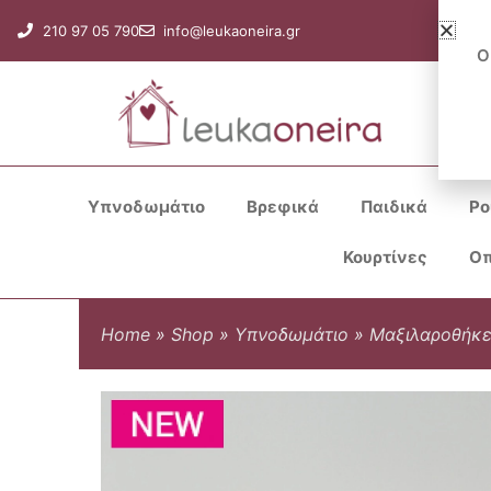
Μετάβαση
210 97 05 790
info@leukaoneira.gr
στο
Ο
περιεχόμενο
Υπνοδωμάτιο
Βρεφικά
Παιδικά
Ρο
Κουρτίνες
Οπ
Home
»
Shop
»
Υπνοδωμάτιο
»
Μαξιλαροθήκε