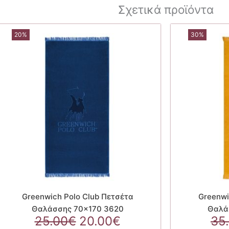
Σχετικά προϊόντα
20%
30%
Greenwich Polo Club Πετσέτα
Greenwi
Θαλάσσης 70×170 3620
Θαλά
Original
Η
25.00
€
20.00
€
35