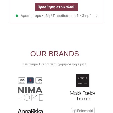
price
τρέχουσα
Προσθήκη στο καλάθι
was:
τιμή
29.80€.
είναι:
Άμεση παραλαβή / Παράδοση σε 1 - 3 ημέρες
26.82€.
OUR BRANDS
Επώνυμα Brand στην χαμηλότερη τιμή !