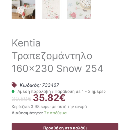
Kentia
Τραπεζομάντηλο
160×230 Snow 254
Κωδικός: 733467
Άμεση παραλαβή / Παράδοση σε 1 - 3 ημέρες
35.82
€
Original
Η
39.80
€
price
τρέχουσα
Κερδίζετε 3.98 ευρώ με αυτή την αγορά
was:
τιμή
Kentia
Διαθεσιμότητα:
Σε απόθεμα
39.80€.
είναι:
Τραπεζομάντηλο
35.82€.
160x230
Προσθήκη στο καλάθι