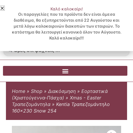
Μετάβαση
Καλό καλοκαίρι!
στο
3 ΔΟΣΕΙΣ ΧΩΡΙΣ ΠΙΣΤΩΤΙΚΗ ΜΕ KLARNA
Οι παραγγελίες που τα προϊόντα δεν είναι άμεσα
περιεχόμενο
διαθέσιμα, θα εξυπηρετούνται από 22 Αυγούστου και
μετά λόγω καλοκαιρινών διακοπών των εταιριών. Το
Λογαριασμός
0
κατάστημα θα λειτουργεί κανονικά όλον τον Αύγουστο.
Cart
0.00
€
Blog
Καλό καλοκαίρι!!!
Search
...
Home
»
Shop
»
Διακόσμηση
»
Εορταστικά
(Χριστούγεννα-Πάσχα)
»
Xmas - Easter
Τραπεζομάντηλα
»
Kentia Τραπεζομάντηλο
160×230 Snow 254