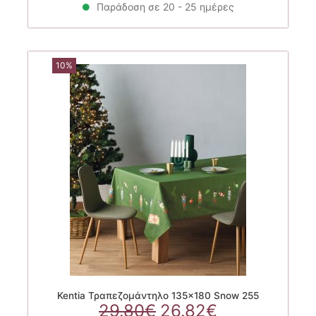
Παράδοση σε 20 - 25 ημέρες
10%
Kentia Τραπεζομάντηλο 135×180 Snow 255
Original
Η
29.80
€
26.82
€