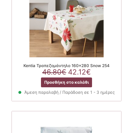
Kentia Τραπεζομάντηλο 160×280 Snow 254
Original
Η
46.80
€
42.12
€
price
τρέχουσα
Προσθήκη στο καλάθι
was:
τιμή
46.80€.
είναι:
Άμεση παραλαβή / Παράδοση σε 1 - 3 ημέρες
42.12€.