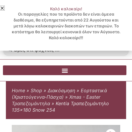
Μετάβαση
Καλό καλοκαίρι!
στο
3 ΔΟΣΕΙΣ ΧΩΡΙΣ ΠΙΣΤΩΤΙΚΗ ΜΕ KLARNA
Οι παραγγελίες που τα προϊόντα δεν είναι άμεσα
περιεχόμενο
διαθέσιμα, θα εξυπηρετούνται από 22 Αυγούστου και
μετά λόγω καλοκαιρινών διακοπών των εταιριών. Το
Λογαριασμός
0
κατάστημα θα λειτουργεί κανονικά όλον τον Αύγουστο.
Cart
0.00
€
Blog
Καλό καλοκαίρι!!!
Search
...
Home
»
Shop
»
Διακόσμηση
»
Εορταστικά
(Χριστούγεννα-Πάσχα)
»
Xmas - Easter
Τραπεζομάντηλα
»
Kentia Τραπεζομάντηλο
135×180 Snow 254