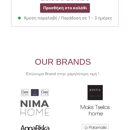
price
τρέχουσα
Προσθήκη στο καλάθι
was:
τιμή
29.80€.
είναι:
Άμεση παραλαβή / Παράδοση σε 1 - 3 ημέρες
26.82€.
OUR BRANDS
Επώνυμα Brand στην χαμηλότερη τιμή !