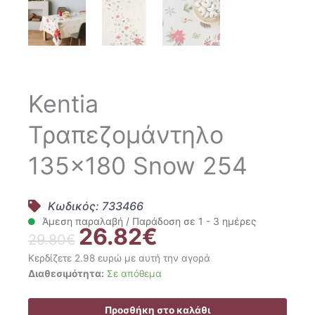
Kentia
Τραπεζομάντηλο
135×180 Snow 254
Κωδικός: 733466
Άμεση παραλαβή / Παράδοση σε 1 - 3 ημέρες
26.82
€
Original
Η
29.80
€
price
τρέχουσα
Κερδίζετε 2.98 ευρώ με αυτή την αγορά
was:
τιμή
Kentia
Διαθεσιμότητα:
Σε απόθεμα
29.80€.
είναι:
Τραπεζομάντηλο
26.82€.
135x180
Προσθήκη στο καλάθι