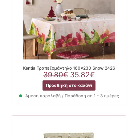
Kentia Τραπεζομάντηλο 160×230 Snow 2426
Original
Η
39.80
€
35.82
€
price
τρέχουσα
Προσθήκη στο καλάθι
was:
τιμή
39.80€.
είναι:
Άμεση παραλαβή / Παράδοση σε 1 - 3 ημέρες
35.82€.