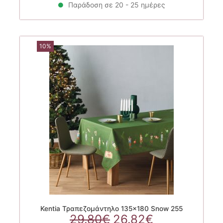
Παράδοση σε 20 - 25 ημέρες
10%
Kentia Τραπεζομάντηλο 135×180 Snow 255
Original
Η
29.80
€
26.82
€