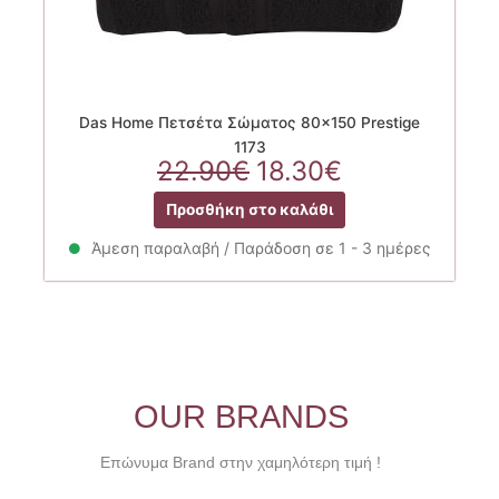
Das Home Πετσέτα Σώματος 80×150 Prestige
1173
Original
Η
22.90
€
18.30
€
price
τρέχουσα
Προσθήκη στο καλάθι
was:
τιμή
22.90€.
είναι:
Άμεση παραλαβή / Παράδοση σε 1 - 3 ημέρες
18.30€.
OUR BRANDS
Επώνυμα Brand στην χαμηλότερη τιμή !