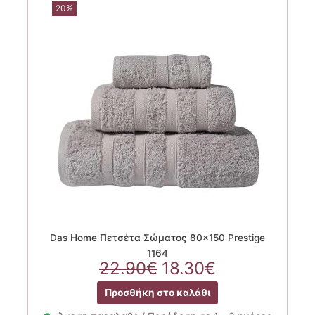
20%
Das Home Πετσέτα Σώματος 80×150 Prestige
1164
Original
Η
22.90
€
18.30
€
price
τρέχουσα
Προσθήκη στο καλάθι
was:
τιμή
22.90€.
είναι: