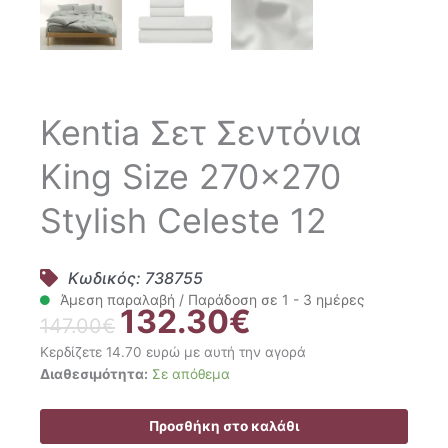
Kentia Σετ Σεντόνια
King Size 270×270
Stylish Celeste 12
Κωδικός: 738755
Άμεση παραλαβή / Παράδοση σε 1 - 3 ημέρες
132.30
€
Original
Η
147.00
€
price
τρέχουσα
Κερδίζετε 14.70 ευρώ με αυτή την αγορά
was:
τιμή
Kentia
Διαθεσιμότητα:
Σε απόθεμα
147.00€.
είναι:
Σετ
132.30€.
Σεντόνια
Προσθήκη στο καλάθι
King