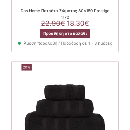
Das Home Πετσέτα Σώματος 80×150 Prestige
1172
Original
Η
22.90
€
18.30
€
price
τρέχουσα
Προσθήκη στο καλάθι
was:
τιμή
22.90€.
είναι:
Άμεση παραλαβή / Παράδοση σε 1 - 3 ημέρες
18.30€.
20%