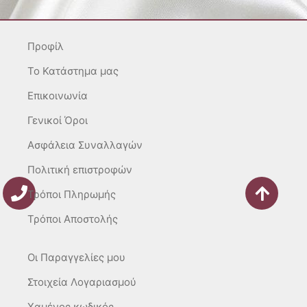
a
b
o
g
o
k
r
o
Προφίλ
a
k
m
-
To Κατάστημα μας
f
Επικοινωνία
Γενικοί Όροι
Ασφάλεια Συναλλαγών
Πολιτική επιστροφών
Τρόποι Πληρωμής
Τρόποι Αποστολής
Οι Παραγγελίες μου
Στοιχεία Λογαριασμού
Χαμένος κωδικός