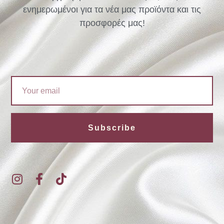
ενημερωμένοι για τα νέα μας προϊόντα και τις
προσφορές μας!
Email
Subscribe
I
F
T
n
a
i
s
c
k
t
e
t