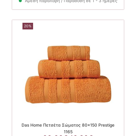
Άμεση παραλαβή / Παράδοση σε 1 - 3 ημέρες
18.30€.
20%
Das Home Πετσέτα Σώματος 80×150 Prestige
1165