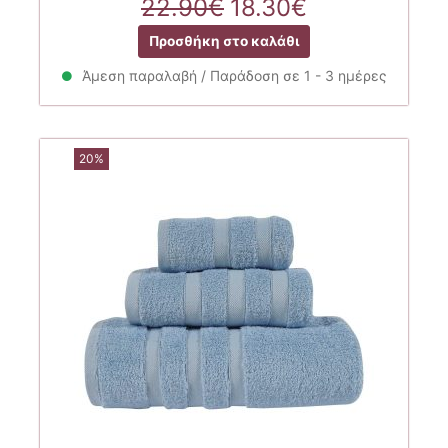
Original
Η
22.90
€
18.30
€
price
τρέχουσα
Προσθήκη στο καλάθι
was:
τιμή
22.90€.
είναι:
Άμεση παραλαβή / Παράδοση σε 1 - 3 ημέρες
18.30€.
20%