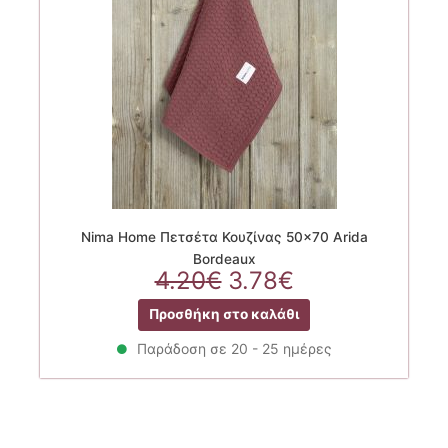
Nima Home Πετσέτα Κουζίνας 50×70 Arida
Bordeaux
Original
Η
4.20
€
3.78
€
price
τρέχουσα
Προσθήκη στο καλάθι
was:
τιμή
4.20€.
είναι:
Παράδοση σε 20 - 25 ημέρες
3.78€.