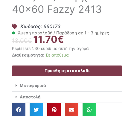
40×60 Fazzy 2413
Κωδικός: 660173
Άμεση παραλαβή / Παράδοση σε 1 - 3 ημέρες
11.70
€
Original
Η
13.00
€
price
τρέχουσα
Κερδίζετε 1.30 ευρώ με αυτή την αγορά
was:
τιμή
Kentia
Διαθεσιμότητα:
Σε απόθεμα
13.00€.
είναι:
Σετ
11.70€.
Πετσέτες
Προσθήκη στο καλάθι
Κουζίνας
3
Μεταφορικά
Τμχ.
40x60
Αποστολή
Fazzy
2413
ποσότητα