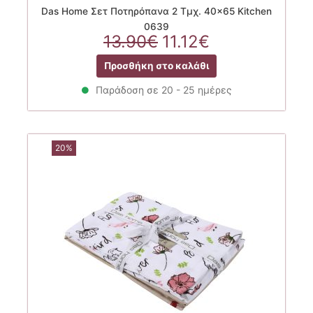
Das Home Σετ Ποτηρόπανα 2 Τμχ. 40×65 Kitchen
0639
Original
Η
13.90
€
11.12
€
price
τρέχουσα
Προσθήκη στο καλάθι
was:
τιμή
13.90€.
είναι:
Παράδοση σε 20 - 25 ημέρες
11.12€.
20%