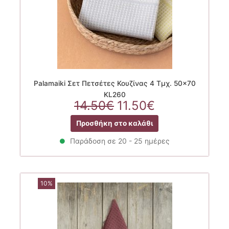
Palamaiki Σετ Πετσέτες Κουζίνας 4 Τμχ. 50×70
KL260
Original
Η
14.50
€
11.50
€
price
τρέχουσα
Προσθήκη στο καλάθι
was:
τιμή
14.50€.
είναι:
Παράδοση σε 20 - 25 ημέρες
11.50€.
10%