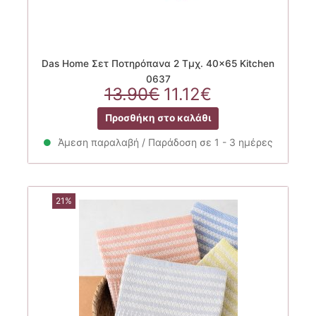
Das Home Σετ Ποτηρόπανα 2 Τμχ. 40×65 Kitchen
0637
Original
Η
13.90
€
11.12
€
price
τρέχουσα
Προσθήκη στο καλάθι
was:
τιμή
13.90€.
είναι:
Άμεση παραλαβή / Παράδοση σε 1 - 3 ημέρες
11.12€.
21%