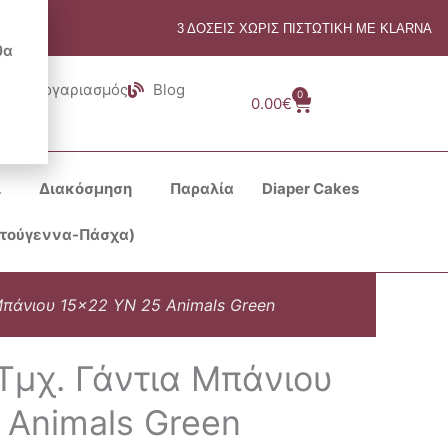
3 ΔΟΣΕΙΣ ΧΩΡΙΣ ΠΙΣΤΩΤΙΚΗ ΜΕ KLARNA
θα
Λογαριασμός
Blog
0
Cart
0.00
€
ι
Διακόσμηση
Παραλία
Diaper Cakes
στούγεννα-Πάσχα)
 Μπάνιου 15×22 YN 25 Animals Green
 Τμχ. Γάντια Μπάνιου
 Animals Green