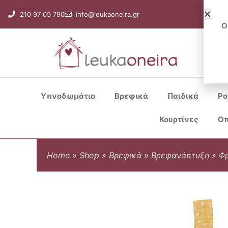
Μετάβαση
210 97 05 790
info@leukaoneira.gr
στο
Ο
περιεχόμενο
Υπνοδωμάτιο
Βρεφικά
Παιδικά
Ρο
Κουρτίνες
Οπ
Home
»
Shop
»
Βρεφικά
»
Βρεφανάπτυξη
»
Φρ