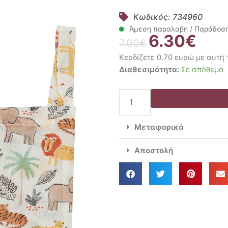
Κωδικός: 734960
Άμεση παραλαβή / Παράδοση 
6.30
€
Original
Η
7.00
€
price
τρέχο
Κερδίζετε 0.70 ευρώ με αυτή
was:
τιμή
Kentia
Διαθεσιμότητα:
Σε απόθεμα
7.00€.
είναι:
Σετ
6.30€
2
Τμχ.
Γάντια
Μεταφορικά
Μπάνιου
15x22
Αποστολή
YN
25
Animals
Green
ποσότητα