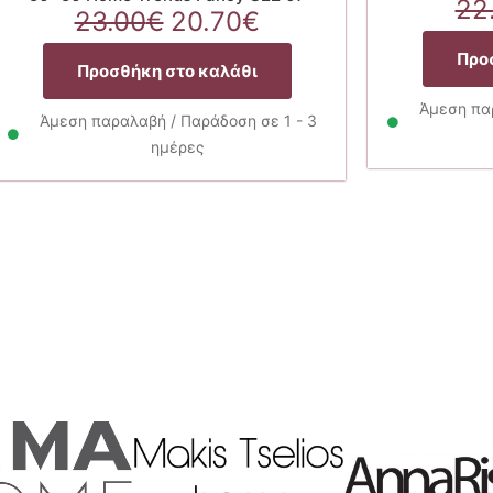
22
Original
Η
23.00
€
20.70
€
α
price
τρέχουσα
Προ
was:
τιμή
Προσθήκη στο καλάθι
23.00€.
είναι:
Άμεση παρ
20.70€.
Άμεση παραλαβή / Παράδοση σε 1 - 3
ημέρες