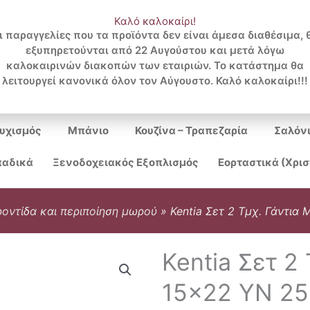
Καλό καλοκαίρι!
ι παραγγελίες που τα προϊόντα δεν είναι άμεσα διαθέσιμα, 
εξυπηρετούνται από 22 Αυγούστου και μετά λόγω
Search
καλοκαιρινών διακοπών των εταιριών. Το κατάστημα θα
λειτουργεί κανονικά όλον τον Αύγουστο. Καλό καλοκαίρι!!!
...
υχισμός
Μπάνιο
Κουζίνα – Τραπεζαρία
Σαλόν
αδικά
Ξενοδοχειακός Εξοπλισμός
Εορταστικά (Χρι
οντίδα και περιποίηση μωρού
»
Kentia Σετ 2 Τμχ. Γάντια
Kentia Σετ 2
15×22 YN 25