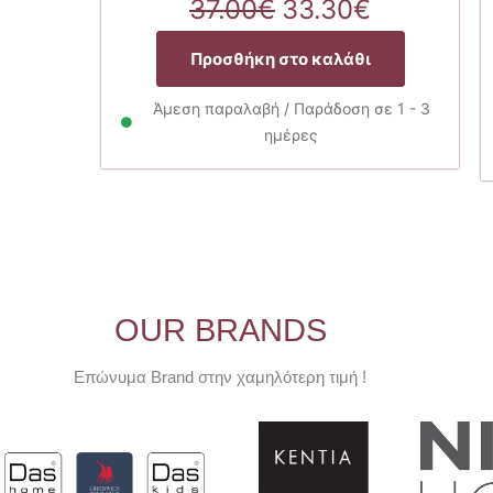
Original
Η
37.00
€
33.30
€
price
τρέχουσ
was:
τιμή
Προσθήκη στο καλάθι
37.00€.
είναι:
33.30€.
Άμεση παραλαβή / Παράδοση σε 1 - 3
ημέρες
OUR BRANDS
Επώνυμα Brand στην χαμηλότερη τιμή !