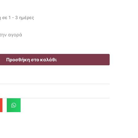
σε 1 - 3 ημέρες
υσα
 την αγορά
.
Προσθήκη στο καλάθι