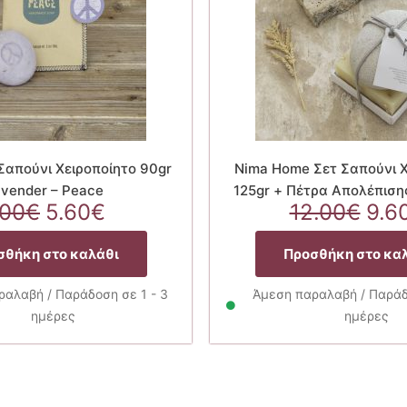
απούνι Χειροποίητο 90gr
Nima Home Σετ Σαπούνι Χ
vender – Peace
125gr + Πέτρα Απολέπιση
Original
Η
Orig
.00
€
5.60
€
12.00
€
9.6
price
τρέχουσα
pri
was:
τιμή
was
σθήκη στο καλάθι
Προσθήκη στο κα
7.00€.
είναι:
12.
5.60€.
αλαβή / Παράδοση σε 1 - 3
Άμεση παραλαβή / Παράδο
ημέρες
ημέρες