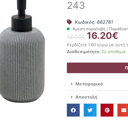
243
Κωδικός: 662781
Άμεση παραλαβή / Παράδοση 
16.20
€
Original
Η
18.00
€
price
τρ
Κερδίζετε 1.80 ευρώ με αυτή
was:
τιμ
Kentia
Διαθεσιμότητα:
Σε απόθεμα
18.00€.
είν
Σετ
16.
2
Π
Τμχ.
Δοχείο
Μεταφορικά
Κρεμοσάπουνου
+
Αποστολή
Ποτήρι
Spirit
243
ποσότητα