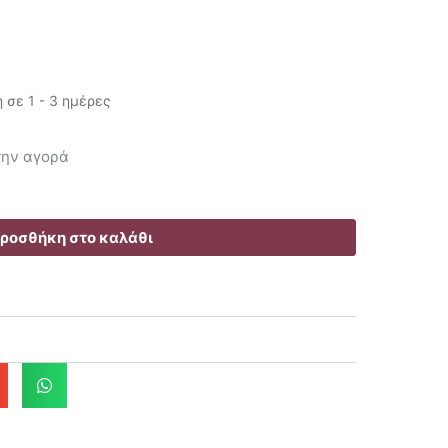
σε 1 - 3 ημέρες
έχουσα
 την αγορά
ή
αι:
20€.
ροσθήκη στο καλάθι