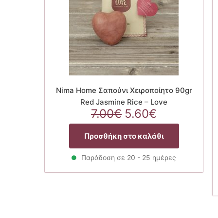
Nima Home Σαπούνι Χειροποίητο 90gr
Red Jasmine Rice – Love
Original
Η
7.00
€
5.60
€
price
τρέχουσα
was:
τιμή
Προσθήκη στο καλάθι
7.00€.
είναι:
5.60€.
Παράδοση σε 20 - 25 ημέρες