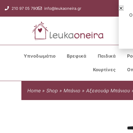
Μετάβαση
210 97 05 790
info@leukaoneira.gr
στο
Ο
περιεχόμενο
Υπνοδωμάτιο
Βρεφικά
Παιδικά
Ρο
Κουρτίνες
Οπ
Home
»
Shop
»
Μπάνιο
»
Αξεσουάρ Μπάνιου