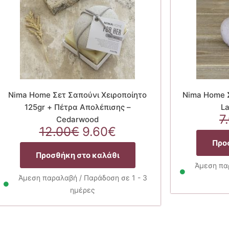
Nima Home Σετ Σαπούνι Χειροποίητο
Nima Home Σ
125gr + Πέτρα Απολέπισης –
La
7
Cedarwood
Original
Η
12.00
€
9.60
€
price
τρέχουσα
Προ
was:
τιμή
Προσθήκη στο καλάθι
12.00€.
είναι:
Άμεση παρ
9.60€.
Άμεση παραλαβή / Παράδοση σε 1 - 3
ημέρες