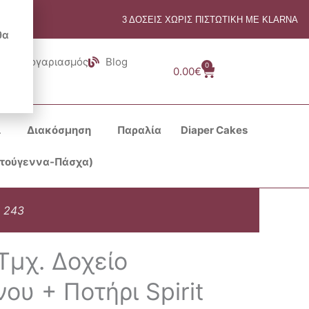
3 ΔΟΣΕΙΣ ΧΩΡΙΣ ΠΙΣΤΩΤΙΚΗ ΜΕ KLARNA
θα
Λογαριασμός
Blog
0
Cart
0.00
€
ι
Διακόσμηση
Παραλία
Diaper Cakes
στούγεννα-Πάσχα)
t 243
 Τμχ. Δοχείο
υ + Ποτήρι Spirit