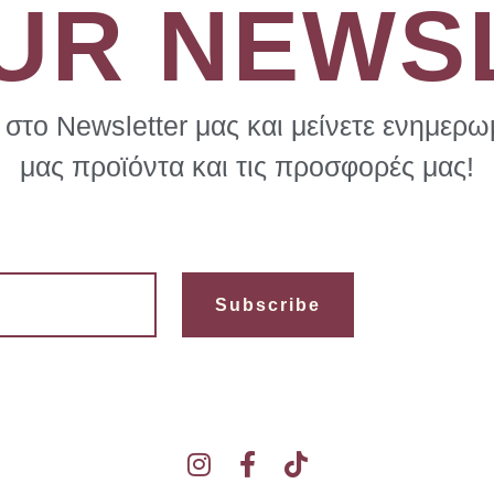
OUR NEWS
στο Newsletter μας και μείνετε ενημερωμ
μας προϊόντα και τις προσφορές μας!
Subscribe
I
F
T
n
a
i