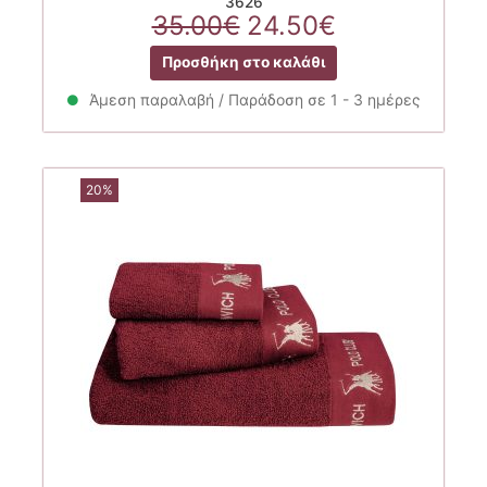
3626
Original
Η
35.00
€
24.50
€
price
τρέχουσα
Προσθήκη στο καλάθι
was:
τιμή
35.00€.
είναι:
Άμεση παραλαβή / Παράδοση σε 1 - 3 ημέρες
24.50€.
20%