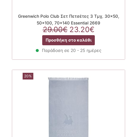
Greenwich Polo Club Σετ Πετσέτες 3 Τμχ. 30×50,
50×100, 70×140 Essential 2669
Original
Η
29.00
€
23.20
€
price
τρέχουσα
Προσθήκη στο καλάθι
was:
τιμή
29.00€.
είναι:
Παράδοση σε 20 - 25 ημέρες
23.20€.
20%