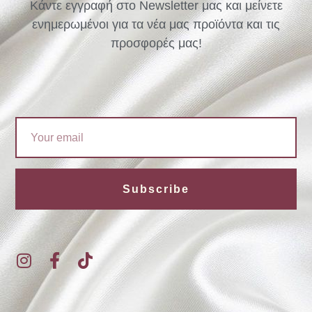
Κάντε εγγραφή στο Newsletter μας και μείνετε
ενημερωμένοι για τα νέα μας προϊόντα και τις
προσφορές μας!
Email
Subscribe
I
F
T
n
a
i
s
c
k
t
e
t