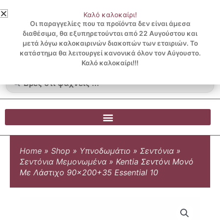
Μετάβαση
Καλό καλοκαίρι!
στο
3 ΔΟΣΕΙΣ ΧΩΡΙΣ ΠΙΣΤΩΤΙΚΗ ΜΕ KLARNA
Οι παραγγελίες που τα προϊόντα δεν είναι άμεσα
περιεχόμενο
διαθέσιμα, θα εξυπηρετούνται από 22 Αυγούστου και
μετά λόγω καλοκαιρινών διακοπών των εταιριών. Το
Λογαριασμός
0
κατάστημα θα λειτουργεί κανονικά όλον τον Αύγουστο.
Cart
0.00
€
Blog
Καλό καλοκαίρι!!!
Search
...
Home
»
Shop
»
Υπνοδωμάτιο
»
Σεντόνια
»
Σεντόνια Μεμονωμένα
»
Kentia Σεντόνι Μονό
Με Λάστιχο 90×200+35 Essential 10