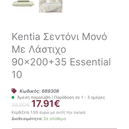
Kentia Σεντόνι Μονό
Με Λάστιχο
90×200+35 Essential
10
Κωδικός: 689308
Άμεση παραλαβή / Παράδοση σε 1 - 3 ημέρες
17.91
€
Original
Η
19.90
€
price
τρέχουσα
Κερδίζετε 1.99 ευρώ με αυτή την αγορά
was:
τιμή
Kentia
Διαθεσιμότητα:
Σε απόθεμα
19.90€.
είναι:
Σεντόνι
17.91€.