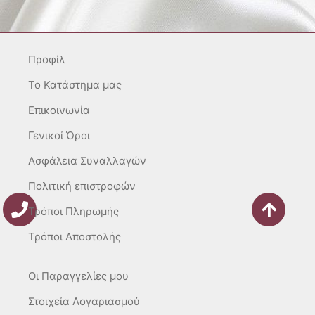
a
b
o
g
o
k
r
o
Προφίλ
a
k
m
-
To Κατάστημα μας
f
Επικοινωνία
Γενικοί Όροι
Ασφάλεια Συναλλαγών
Πολιτική επιστροφών
Τρόποι Πληρωμής
Τρόποι Αποστολής
Οι Παραγγελίες μου
Στοιχεία Λογαριασμού