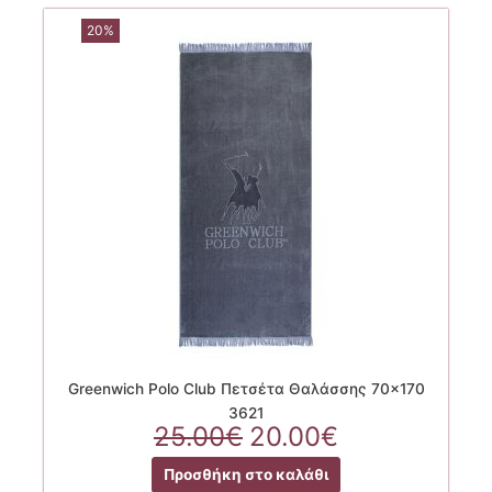
20%
Greenwich Polo Club Πετσέτα Θαλάσσης 70×170
3621
Original
Η
25.00
€
20.00
€
price
τρέχουσα
Προσθήκη στο καλάθι
was:
τιμή