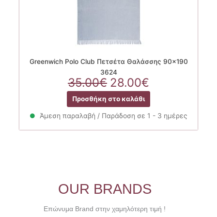
Greenwich Polo Club Πετσέτα Θαλάσσης 90×190
3624
Original
Η
35.00
€
28.00
€
price
τρέχουσα
Προσθήκη στο καλάθι
was:
τιμή
35.00€.
είναι:
Άμεση παραλαβή / Παράδοση σε 1 - 3 ημέρες
28.00€.
OUR BRANDS
Επώνυμα Brand στην χαμηλότερη τιμή !