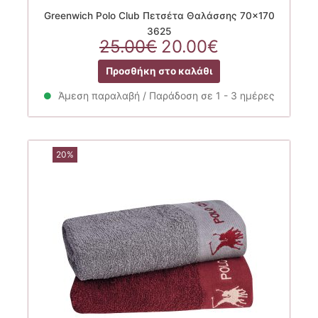
Greenwich Polo Club Πετσέτα Θαλάσσης 70×170
3625
Original
Η
25.00
€
20.00
€
price
τρέχουσα
Προσθήκη στο καλάθι
was:
τιμή
25.00€.
είναι:
Άμεση παραλαβή / Παράδοση σε 1 - 3 ημέρες
20.00€.
20%