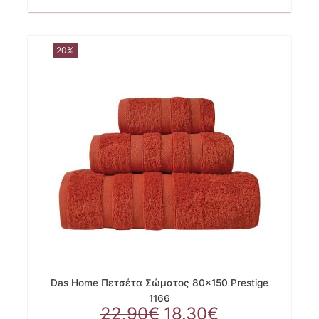
23.20€.
20%
Das Home Πετσέτα Σώματος 80×150 Prestige
1166
Original
Η
22.90
€
18.30
€