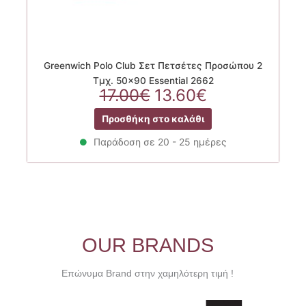
Greenwich Polo Club Σετ Πετσέτες Προσώπου 2
Τμχ. 50×90 Essential 2662
Original
Η
17.00
€
13.60
€
price
τρέχουσα
Προσθήκη στο καλάθι
was:
τιμή
17.00€.
είναι:
Παράδοση σε 20 - 25 ημέρες
13.60€.
OUR BRANDS
Επώνυμα Brand στην χαμηλότερη τιμή !