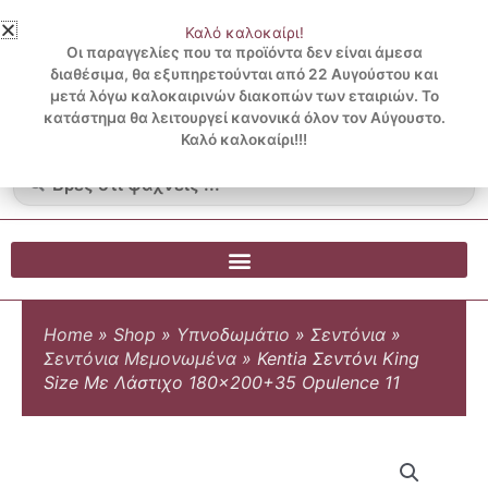
Μετάβαση
Καλό καλοκαίρι!
στο
3 ΔΟΣΕΙΣ ΧΩΡΙΣ ΠΙΣΤΩΤΙΚΗ ΜΕ KLARNA
Οι παραγγελίες που τα προϊόντα δεν είναι άμεσα
περιεχόμενο
διαθέσιμα, θα εξυπηρετούνται από 22 Αυγούστου και
μετά λόγω καλοκαιρινών διακοπών των εταιριών. Το
Λογαριασμός
0
κατάστημα θα λειτουργεί κανονικά όλον τον Αύγουστο.
Cart
0.00
€
Blog
Καλό καλοκαίρι!!!
Search
...
Home
»
Shop
»
Υπνοδωμάτιο
»
Σεντόνια
»
Σεντόνια Μεμονωμένα
»
Kentia Σεντόνι King
Size Με Λάστιχο 180×200+35 Opulence 11