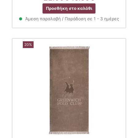
price
τρέχουσα
Προσθήκη στο καλάθι
was:
τιμή
22.90€.
είναι:
Άμεση παραλαβή / Παράδοση σε 1 - 3 ημέρες
18.30€.
20%