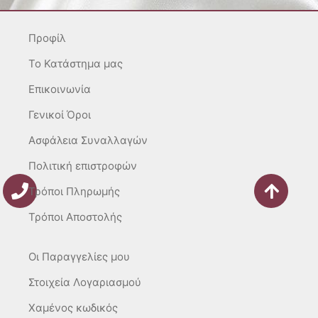
g
o
k
r
o
Προφίλ
a
k
m
-
To Κατάστημα μας
f
Επικοινωνία
Γενικοί Όροι
Ασφάλεια Συναλλαγών
Πολιτική επιστροφών
Τρόποι Πληρωμής
Τρόποι Αποστολής
Οι Παραγγελίες μου
Στοιχεία Λογαριασμού
Χαμένος κωδικός