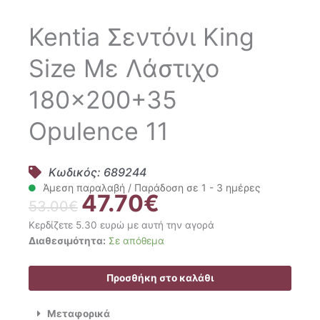
Kentia Σεντόνι King
Size Με Λάστιχο
180×200+35
Opulence 11
Κωδικός: 689244
Άμεση παραλαβή / Παράδοση σε 1 - 3 ημέρες
47.70
€
Original
Η
53.00
€
price
τρέχουσα
Κερδίζετε 5.30 ευρώ με αυτή την αγορά
was:
τιμή
Kentia
Διαθεσιμότητα:
Σε απόθεμα
53.00€.
είναι:
Σεντόνι
47.70€.
King
Προσθήκη στο καλάθι
Size
Με
Μεταφορικά
Λάστιχο