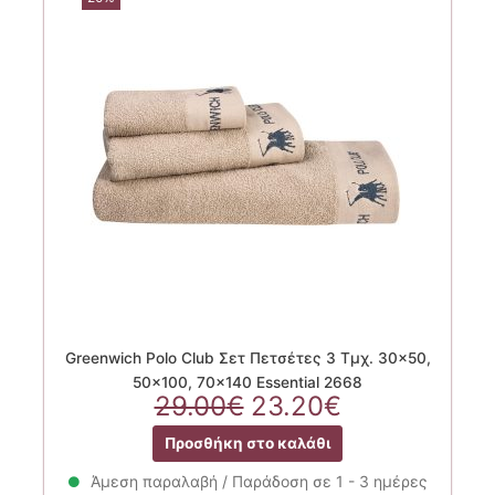
Greenwich Polo Club Σετ Πετσέτες 3 Τμχ. 30×50,
50×100, 70×140 Essential 2668
Original
Η
29.00
€
23.20
€
price
τρέχουσα
Προσθήκη στο καλάθι
was:
τιμή
29.00€.
είναι:
Άμεση παραλαβή / Παράδοση σε 1 - 3 ημέρες