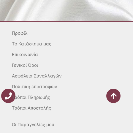
t
e
t
a
b
o
g
o
k
r
o
Προφίλ
a
k
m
-
To Κατάστημα μας
f
Επικοινωνία
Γενικοί Όροι
Ασφάλεια Συναλλαγών
Πολιτική επιστροφών
Τρόποι Πληρωμής
Τρόποι Αποστολής
Οι Παραγγελίες μου