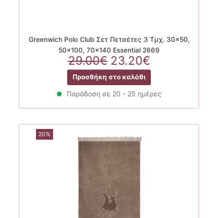
Greenwich Polo Club Σετ Πετσέτες 3 Τμχ. 30×50,
50×100, 70×140 Essential 2669
Original
Η
29.00
€
23.20
€
price
τρέχουσα
Προσθήκη στο καλάθι
was:
τιμή
29.00€.
είναι:
Παράδοση σε 20 - 25 ημέρες
23.20€.
20%