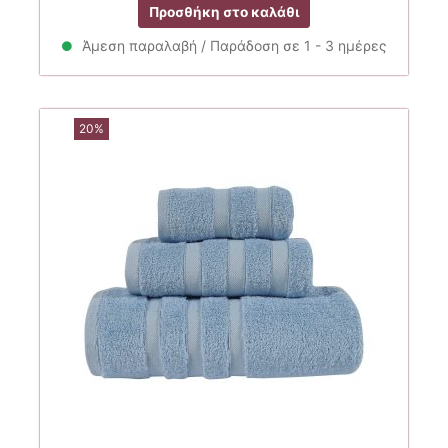
Προσθήκη στο καλάθι
was:
τιμή
25.00€.
είναι:
Άμεση παραλαβή / Παράδοση σε 1 - 3 ημέρες
20.00€.
20%