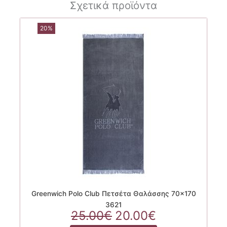
Σχετικά προϊόντα
20%
Greenwich Polo Club Πετσέτα Θαλάσσης 70×170
3621
Original
Η
25.00
€
20.00
€
price
τρέχουσα