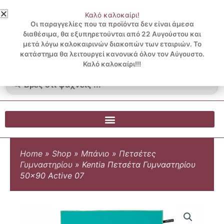
Μετάβαση
Καλό καλοκαίρι!
στο
3 ΔΟΣΕΙΣ ΧΩΡΙΣ ΠΙΣΤΩΤΙΚΗ ΜΕ KLARNA
Οι παραγγελίες που τα προϊόντα δεν είναι άμεσα
περιεχόμενο
διαθέσιμα, θα εξυπηρετούνται από 22 Αυγούστου και
μετά λόγω καλοκαιρινών διακοπών των εταιριών. Το
Λογαριασμός
0
κατάστημα θα λειτουργεί κανονικά όλον τον Αύγουστο.
Cart
0.00
€
Blog
Καλό καλοκαίρι!!!
Search
...
Home
»
Shop
»
Μπάνιο
»
Πετσέτες
Γυμναστηρίου
»
Kentia Πετσέτα Γυμναστηρίου
50×90 Active 07