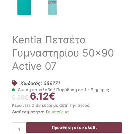
Kentia Πετσέτα
Γυμναστηρίου 50×90
Active 07
Κωδικός: 689771
Άμεση παραλαβή / Παράδοση σε 1 - 3 ημέρες
6.12
€
Original
Η
6.80
€
price
τρέχουσα
Κερδίζετε 0.68 ευρώ με αυτή την αγορά
was:
τιμή
Kentia
Διαθεσιμότητα:
Σε απόθεμα
6.80€.
είναι:
Πετσέτα
6.12€.
Γυμναστηρίου
Προσθήκη στο καλάθι
50x90