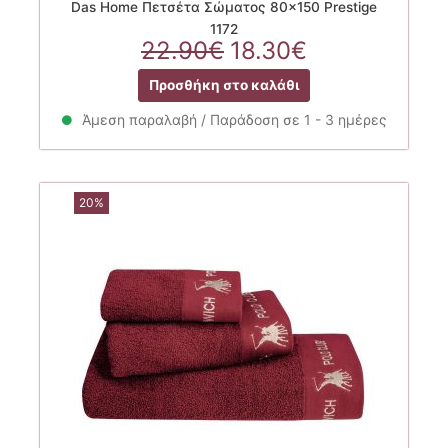
Das Home Πετσέτα Σώματος 80×150 Prestige
1172
Original
Η
22.90
€
18.30
€
price
τρέχουσα
Προσθήκη στο καλάθι
was:
τιμή
22.90€.
είναι:
Άμεση παραλαβή / Παράδοση σε 1 - 3 ημέρες
18.30€.
20%