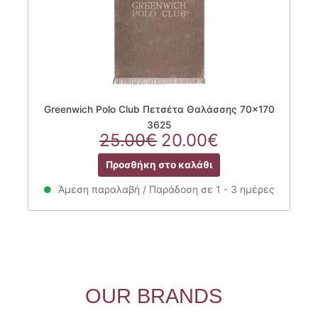
Greenwich Polo Club Πετσέτα Θαλάσσης 70×170
3625
Original
Η
25.00
€
20.00
€
price
τρέχουσα
Προσθήκη στο καλάθι
was:
τιμή
25.00€.
είναι:
Άμεση παραλαβή / Παράδοση σε 1 - 3 ημέρες
20.00€.
OUR BRANDS