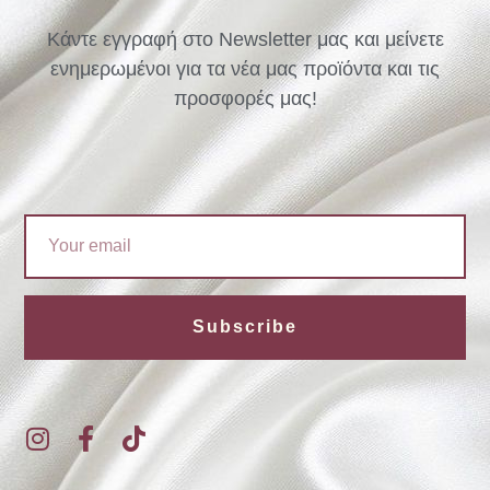
Κάντε εγγραφή στο Newsletter μας και μείνετε
ενημερωμένοι για τα νέα μας προϊόντα και τις
προσφορές μας!
Email
Subscribe
I
F
T
n
a
i
s
c
k