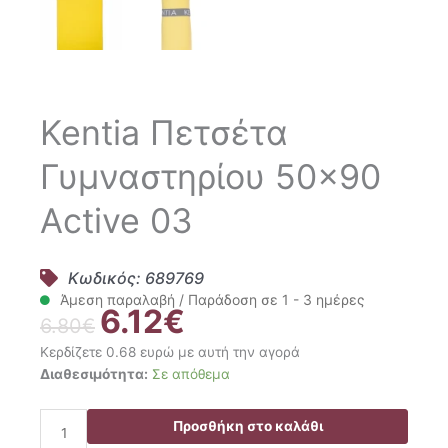
Kentia Πετσέτα
Γυμναστηρίου 50×90
Active 03
Κωδικός: 689769
Άμεση παραλαβή / Παράδοση σε 1 - 3 ημέρες
6.12
€
Original
Η
6.80
€
price
τρέχουσα
Κερδίζετε 0.68 ευρώ με αυτή την αγορά
was:
τιμή
Kentia
Διαθεσιμότητα:
Σε απόθεμα
6.80€.
είναι:
Πετσέτα
6.12€.
Γυμναστηρίου
Προσθήκη στο καλάθι
50x90