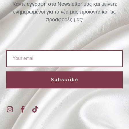
Κάντε εγγραφή στο Newsletter μας και μείνετε
ενημερωμένοι για τα νέα μας προϊόντα και τις
προσφορές μας!
Email
Subscribe
I
F
T
n
a
i
s
c
k