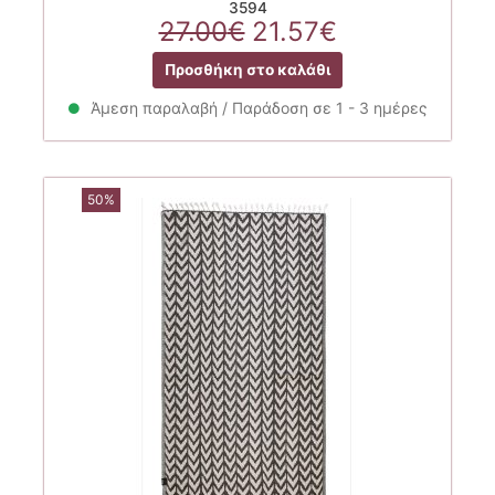
3594
Original
Η
27.00
€
21.57
€
price
τρέχουσα
Προσθήκη στο καλάθι
was:
τιμή
27.00€.
είναι:
Άμεση παραλαβή / Παράδοση σε 1 - 3 ημέρες
21.57€.
50%