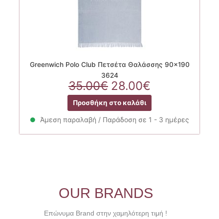
Greenwich Polo Club Πετσέτα Θαλάσσης 90×190
3624
Original
Η
35.00
€
28.00
€
price
τρέχουσα
Προσθήκη στο καλάθι
was:
τιμή
35.00€.
είναι:
Άμεση παραλαβή / Παράδοση σε 1 - 3 ημέρες
28.00€.
OUR BRANDS
Επώνυμα Brand στην χαμηλότερη τιμή !