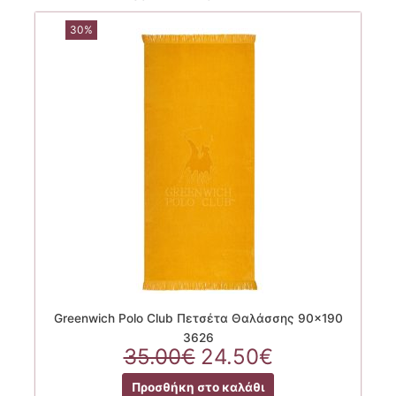
30%
Greenwich Polo Club Πετσέτα Θαλάσσης 90×190
3626
Original
Η
35.00
€
24.50
€
price
τρέχουσα
Προσθήκη στο καλάθι
was:
τιμή