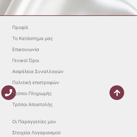
t
e
t
a
b
o
g
o
k
r
o
Προφίλ
a
k
m
-
To Κατάστημα μας
f
Επικοινωνία
Γενικοί Όροι
Ασφάλεια Συναλλαγών
Πολιτική επιστροφών
Τρόποι Πληρωμής
Τρόποι Αποστολής
Οι Παραγγελίες μου
Στοιχεία Λογαριασμού