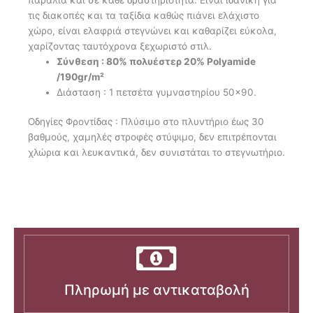
τις διακοπές και τα ταξίδια καθώς πιάνει ελάχιστο
χώρο, είναι ελαφριά στεγνώνει και καθαρίζει εύκολα,
χαρίζοντας ταυτόχρονα ξεχωριστό στιλ.
Σύνθεση : 80% πολυέστερ 20% Polyamide
/190gr/m²
Διάσταση : 1 πετσέτα γυμναστηρίου 50×90.
Οδηγίες Φροντίδας : Πλύσιμο στο πλυντήριο έως 30
βαθμούς, χαμηλές στροφές στύψιμο, δεν επιτρέπονται
χλώρια και λευκαντικά, δεν συνιστάται το στεγνωτήριο.
Πληρωμή με αντικαταβολή