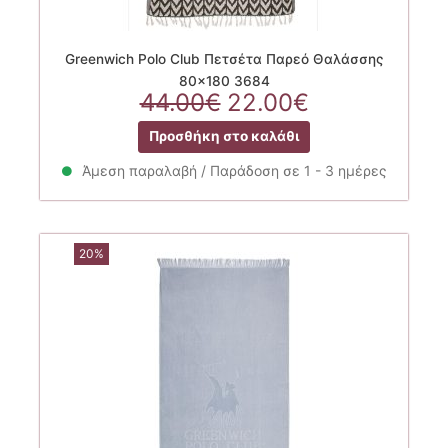
Greenwich Polo Club Πετσέτα Παρεό Θαλάσσης
80×180 3684
Original
Η
44.00
€
22.00
€
price
τρέχουσα
Προσθήκη στο καλάθι
was:
τιμή
44.00€.
είναι:
Άμεση παραλαβή / Παράδοση σε 1 - 3 ημέρες
22.00€.
20%