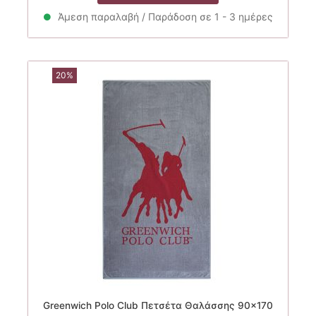
35.00€.
είναι:
Άμεση παραλαβή / Παράδοση σε 1 - 3 ημέρες
24.50€.
20%
Greenwich Polo Club Πετσέτα Θαλάσσης 90×170