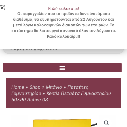
Μετάβαση
Καλό καλοκαίρι!
στο
3 ΔΟΣΕΙΣ ΧΩΡΙΣ ΠΙΣΤΩΤΙΚΗ ΜΕ KLARNA
Οι παραγγελίες που τα προϊόντα δεν είναι άμεσα
περιεχόμενο
διαθέσιμα, θα εξυπηρετούνται από 22 Αυγούστου και
μετά λόγω καλοκαιρινών διακοπών των εταιριών. Το
Λογαριασμός
0
κατάστημα θα λειτουργεί κανονικά όλον τον Αύγουστο.
Cart
0.00
€
Blog
Καλό καλοκαίρι!!!
Search
...
Home
»
Shop
»
Μπάνιο
»
Πετσέτες
Γυμναστηρίου
»
Kentia Πετσέτα Γυμναστηρίου
50×90 Active 03