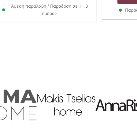
2.30€.
είναι:
2.07€.
Άμεση παραλαβή / Παράδοση σε 1 - 3
Παράδ
ημέρες