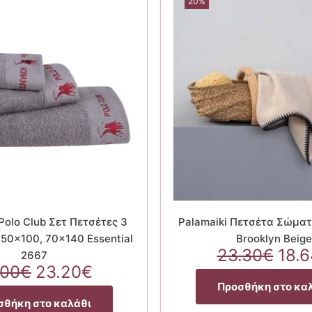
20%
Polo Club Σετ Πετσέτες 3
Palamaiki Πετσέτα Σώματ
 50×100, 70×140 Essential
Brooklyn Beige
Orig
23.30
€
18.6
2667
Original
Η
pric
.00
€
23.20
€
price
τρέχουσα
was
Προσθήκη στο κα
was:
τιμή
23.
σθήκη στο καλάθι