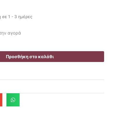
σε 1 - 3 ημέρες
υσα
 την αγορά
Προσθήκη στο καλάθι