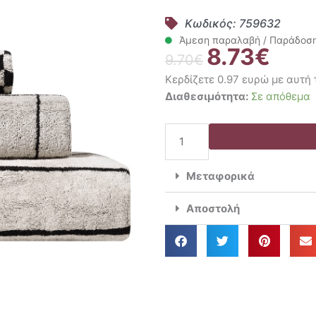
Κωδικός: 759632
Άμεση παραλαβή / Παράδοση 
8.73
€
Original
Η
9.70
€
price
τρέχο
Κερδίζετε 0.97 ευρώ με αυτή
was:
τιμή
Kentia
Διαθεσιμότητα:
Σε απόθεμα
9.70€.
είναι:
Πετσέτα
8.73€.
Προσώπου
50x100
Stylish
Μεταφορικά
Onyx
12
Αποστολή
ποσότητα