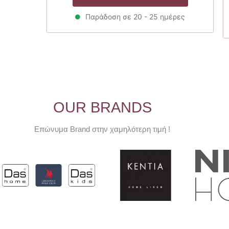
17.00€.
είναι:
13.60€.
Παράδοση σε 20 - 25 ημέρες
OUR BRANDS
Επώνυμα Brand στην χαμηλότερη τιμή !