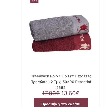
20%
Greenwich Polo Club Σετ Πετσέτες
Προσώπου 2 Τμχ. 50×90 Essential
2662
Original
Η
17.00
€
13.60
€
price
τρέχουσα
was:
τιμή
Προσθήκη στο καλάθι