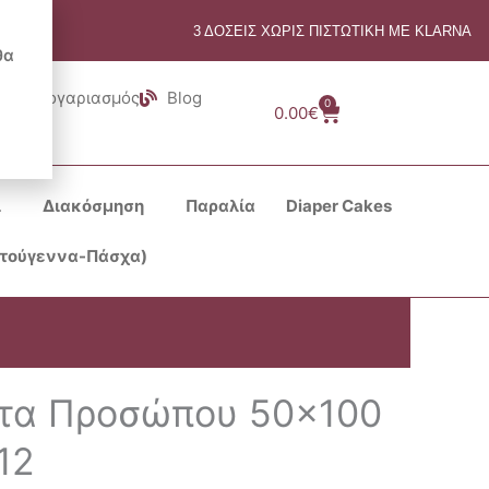
3 ΔΟΣΕΙΣ ΧΩΡΙΣ ΠΙΣΤΩΤΙΚΗ ΜΕ KLARNA
θα
Λογαριασμός
Blog
0
Cart
0.00
€
ι
Διακόσμηση
Παραλία
Diaper Cakes
στούγεννα-Πάσχα)
έτα Προσώπου 50×100
12