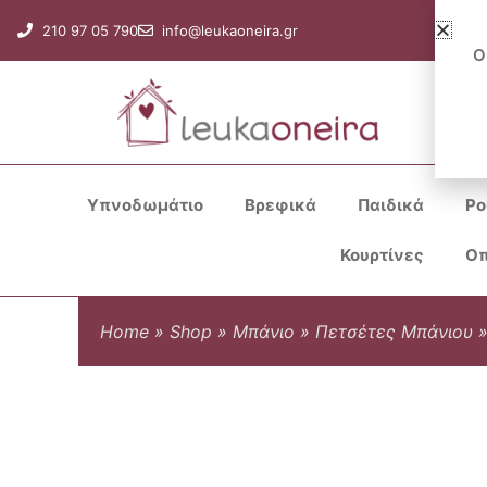
Μετάβαση
210 97 05 790
info@leukaoneira.gr
στο
Ο
περιεχόμενο
Υπνοδωμάτιο
Βρεφικά
Παιδικά
Ρο
Κουρτίνες
Οπ
Home
»
Shop
»
Μπάνιο
»
Πετσέτες Μπάνιου