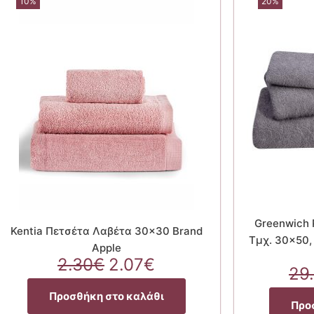
10%
20%
Greenwich 
Kentia Πετσέτα Λαβέτα 30×30 Brand
Τμχ. 30×50,
Apple
Original
Η
2.30
€
2.07
€
29
price
τρέχουσα
was:
τιμή
Προσθήκη στο καλάθι
Προ