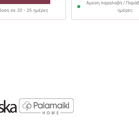
29.00€.
είναι:
Άμεση παραλαβή / Παράδο
23.20€.
οση σε 20 - 25 ημέρες
ημέρες