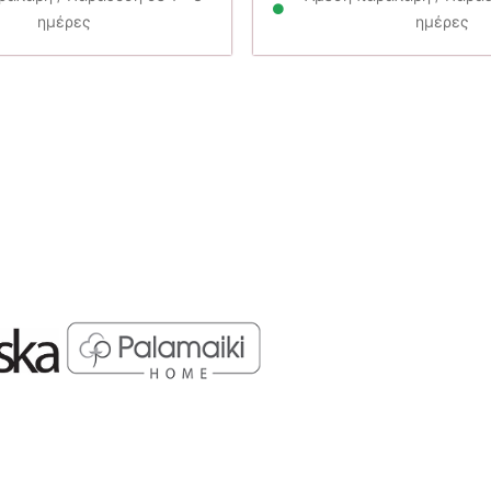
11.25€.
ημέρες
ημέρες