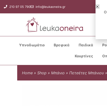
Μετάβαση
210 97 05 790
info@leukaoneira.gr
στο
Ο
περιεχόμενο
Υπνοδωμάτιο
Βρεφικά
Παιδικά
Ρο
Κουρτίνες
Οπ
Home
»
Shop
»
Μπάνιο
»
Πετσέτες Μπάνιου