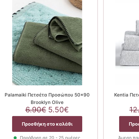
Palamaiki Πετσέτα Προσώπου 50×90
Kentia Πε
Brooklyn Olive
Original
Η
6.90
€
5.50
€
12
price
τρέχουσα
α
was:
τιμή
Προσθήκη στο καλάθι
Προ
6.90€.
είναι:
Παράδοση σε 20 - 25 ημέρες
Άμεση παρ