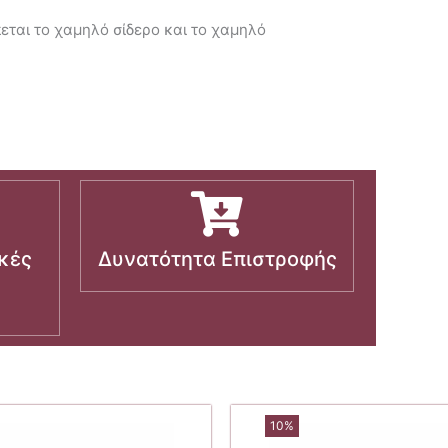
πεται το χαμηλό σίδερο και το χαμηλό
κές
Δυνατότητα Επιστροφής
10%