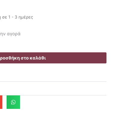
σε 1 - 3 ημέρες
χουσα
 την αγορά
ή
ι:
5€.
ροσθήκη στο καλάθι