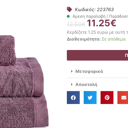
Κωδικός: 223763
Άμεση παραλαβή / Παράδοση 
11.25
€
Original
Η
12.50
€
price
τρέ
Κερδίζετε 1.25 ευρώ με αυτή
was:
τιμ
Kentia
Διαθεσιμότητα:
Σε απόθεμα
12.50€.
είνα
Πετσέτα
11.2
Προσώπου
Π
50x100
Brand
Μεταφορικά
Violeta
ποσότητα
Αποστολή