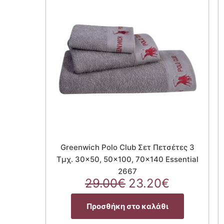
Greenwich Polo Club Σετ Πετσέτες 3
Τμχ. 30×50, 50×100, 70×140 Essential
2667
Original
Η
29.00
€
23.20
€
price
τρέχουσ
was:
τιμή
Προσθήκη στο καλάθι
29.00€.
είναι: