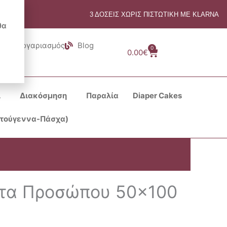
3 ΔΟΣΕΙΣ ΧΩΡΙΣ ΠΙΣΤΩΤΙΚΗ ΜΕ KLARNA
θα
Λογαριασμός
Blog
0
Cart
0.00
€
ι
Διακόσμηση
Παραλία
Diaper Cakes
στούγεννα-Πάσχα)
έτα Προσώπου 50×100
a