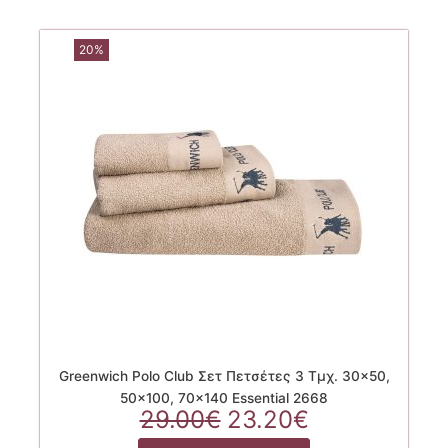
20%
Greenwich Polo Club Σετ Πετσέτες 3 Τμχ. 30×50,
50×100, 70×140 Essential 2668
Original
Η
29.00
€
23.20
€
price
τρέχουσα