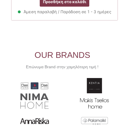
Προσθήκη στο καλάθι
was:
τιμή
29.00€.
είναι:
Άμεση παραλαβή / Παράδοση σε 1 - 3 ημέρες
23.20€.
OUR BRANDS
Επώνυμα Brand στην χαμηλότερη τιμή !