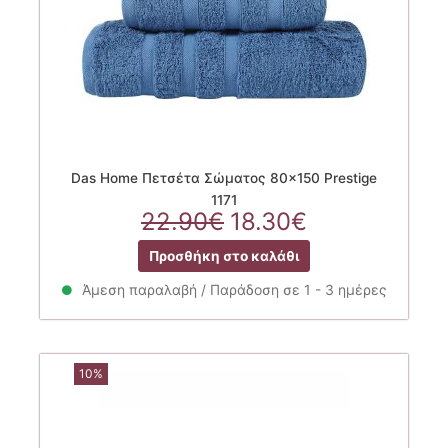
Das Home Πετσέτα Σώματος 80×150 Prestige
1171
Original
Η
22.90
€
18.30
€
price
τρέχουσα
Προσθήκη στο καλάθι
was:
τιμή
22.90€.
είναι:
Άμεση παραλαβή / Παράδοση σε 1 - 3 ημέρες
18.30€.
10%