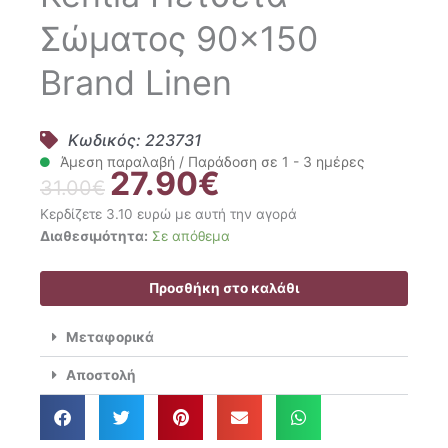
Σώματος 90×150
Brand Linen
Κωδικός: 223731
Άμεση παραλαβή / Παράδοση σε 1 - 3 ημέρες
27.90
€
Original
Η
31.00
€
price
τρέχουσα
Κερδίζετε 3.10 ευρώ με αυτή την αγορά
was:
τιμή
Kentia
Διαθεσιμότητα:
Σε απόθεμα
31.00€.
είναι:
Πετσέτα
27.90€.
Σώματος
Προσθήκη στο καλάθι
90x150
Brand
Μεταφορικά
Linen
ποσότητα
Αποστολή