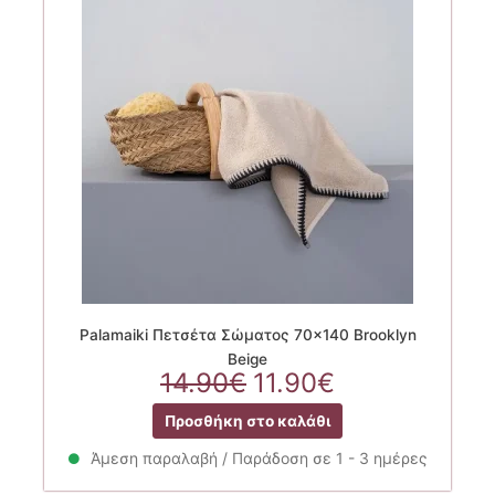
Palamaiki Πετσέτα Σώματος 70×140 Brooklyn
Beige
Original
Η
14.90
€
11.90
€
price
τρέχουσα
Προσθήκη στο καλάθι
was:
τιμή
14.90€.
είναι:
Άμεση παραλαβή / Παράδοση σε 1 - 3 ημέρες
11.90€.