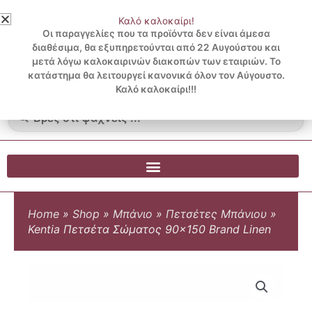
Μετάβαση
Καλό καλοκαίρι!
στο
3 ΔΟΣΕΙΣ ΧΩΡΙΣ ΠΙΣΤΩΤΙΚΗ ΜΕ KLARNA
Οι παραγγελίες που τα προϊόντα δεν είναι άμεσα
περιεχόμενο
διαθέσιμα, θα εξυπηρετούνται από 22 Αυγούστου και
μετά λόγω καλοκαιρινών διακοπών των εταιριών. Το
Λογαριασμός
0
κατάστημα θα λειτουργεί κανονικά όλον τον Αύγουστο.
Cart
0.00
€
Blog
Καλό καλοκαίρι!!!
Search
...
Home
»
Shop
»
Μπάνιο
»
Πετσέτες Μπάνιου
»
Kentia Πετσέτα Σώματος 90×150 Brand Linen