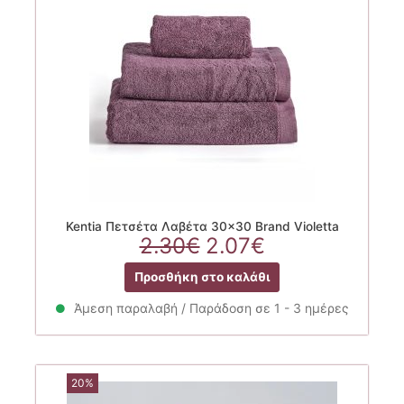
Kentia Πετσέτα Λαβέτα 30×30 Brand Violetta
Original
Η
2.30
€
2.07
€
price
τρέχουσα
Προσθήκη στο καλάθι
was:
τιμή
2.30€.
είναι:
Άμεση παραλαβή / Παράδοση σε 1 - 3 ημέρες
2.07€.
20%