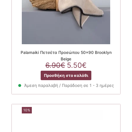
Palamaiki Πετσέτα Προσώπου 50×90 Brooklyn
Beige
Original
Η
6.90
€
5.50
€
price
τρέχουσα
Προσθήκη στο καλάθι
was:
τιμή
6.90€.
είναι:
Άμεση παραλαβή / Παράδοση σε 1 - 3 ημέρες
5.50€.
10%