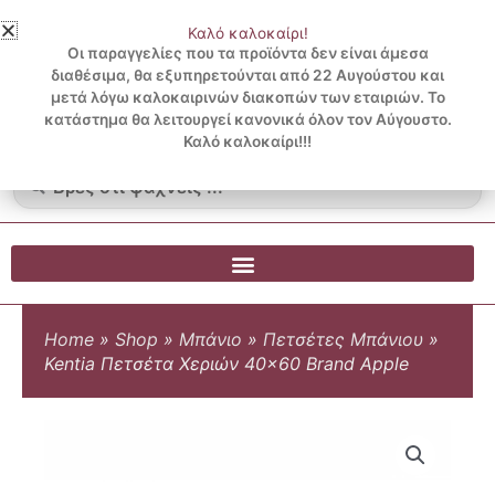
Μετάβαση
Καλό καλοκαίρι!
στο
3 ΔΟΣΕΙΣ ΧΩΡΙΣ ΠΙΣΤΩΤΙΚΗ ΜΕ KLARNA
Οι παραγγελίες που τα προϊόντα δεν είναι άμεσα
περιεχόμενο
διαθέσιμα, θα εξυπηρετούνται από 22 Αυγούστου και
μετά λόγω καλοκαιρινών διακοπών των εταιριών. Το
Λογαριασμός
0
κατάστημα θα λειτουργεί κανονικά όλον τον Αύγουστο.
Cart
0.00
€
Blog
Καλό καλοκαίρι!!!
Search
...
Home
»
Shop
»
Μπάνιο
»
Πετσέτες Μπάνιου
»
Kentia Πετσέτα Χεριών 40×60 Brand Apple