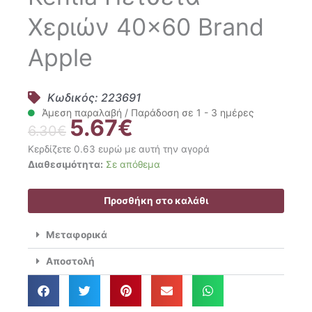
Χεριών 40×60 Brand
Apple
Κωδικός: 223691
Άμεση παραλαβή / Παράδοση σε 1 - 3 ημέρες
5.67
€
Original
Η
6.30
€
price
τρέχουσα
Κερδίζετε 0.63 ευρώ με αυτή την αγορά
was:
τιμή
Kentia
Διαθεσιμότητα:
Σε απόθεμα
6.30€.
είναι:
Πετσέτα
5.67€.
Χεριών
Προσθήκη στο καλάθι
40x60
Brand
Μεταφορικά
Apple
ποσότητα
Αποστολή