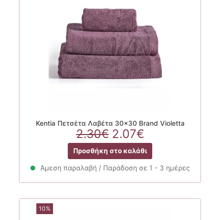
Kentia Πετσέτα Λαβέτα 30×30 Brand Violetta
Original
Η
2.30
€
2.07
€
price
τρέχουσα
Προσθήκη στο καλάθι
was:
τιμή
2.30€.
είναι:
Άμεση παραλαβή / Παράδοση σε 1 - 3 ημέρες
2.07€.
10%