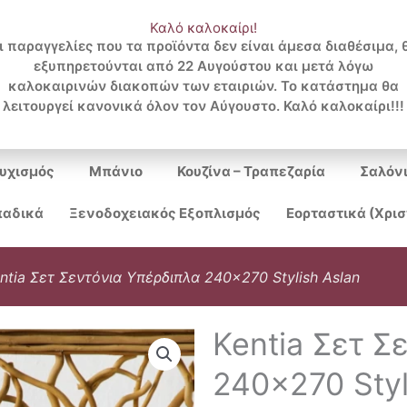
Καλό καλοκαίρι!
ι παραγγελίες που τα προϊόντα δεν είναι άμεσα διαθέσιμα, 
εξυπηρετούνται από 22 Αυγούστου και μετά λόγω
Search
καλοκαιρινών διακοπών των εταιριών. Το κατάστημα θα
λειτουργεί κανονικά όλον τον Αύγουστο. Καλό καλοκαίρι!!!
...
υχισμός
Μπάνιο
Κουζίνα – Τραπεζαρία
Σαλόν
αδικά
Ξενοδοχειακός Εξοπλισμός
Εορταστικά (Χρι
ntia Σετ Σεντόνια Υπέρδιπλα 240×270 Stylish Aslan
Kentia Σετ Σ
240×270 Styl