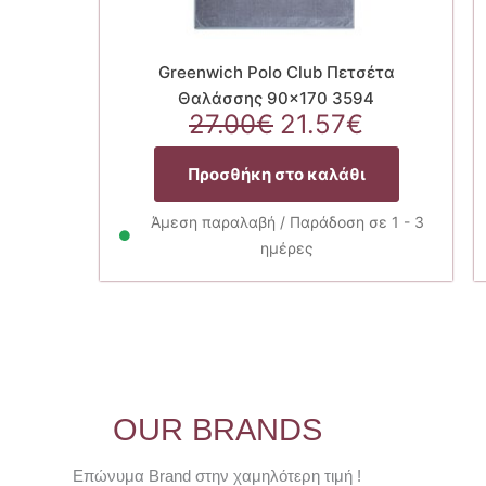
Greenwich Polo Club Πετσέτα
Θαλάσσης 90×170 3594
Original
Η
27.00
€
21.57
€
price
τρέχουσ
was:
τιμή
Προσθήκη στο καλάθι
27.00€.
είναι:
21.57€.
Άμεση παραλαβή / Παράδοση σε 1 - 3
ημέρες
OUR BRANDS
Επώνυμα Brand στην χαμηλότερη τιμή !