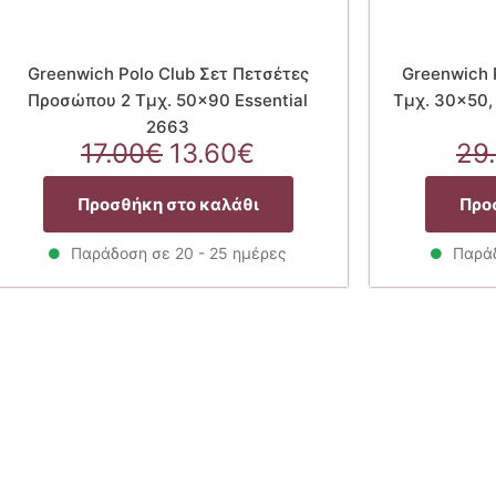
Greenwich Polo Club Σετ Πετσέτες
Greenwich 
Προσώπου 2 Τμχ. 50×90 Essential
Τμχ. 30×50,
2663
α
Original
Η
17.00
€
13.60
€
29
price
τρέχουσα
was:
τιμή
Προσθήκη στο καλάθι
Προ
17.00€.
είναι:
13.60€.
Παράδοση σε 20 - 25 ημέρες
Παράδ