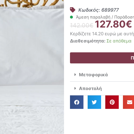
Κωδικός: 689977
Άμεση παραλαβή / Παράδοση 
127.80
€
Original
142.00
€
price
Κερδίζετε 14.20 ευρώ με αυτ
was:
Kentia
Διαθεσιμότητα:
Σε απόθεμα
142.00€.
Σετ
Σεντόνια
Π
Υπέρδιπλα
240x270
Μεταφορικά
Stylish
Aslan
Αποστολή
ποσότητα