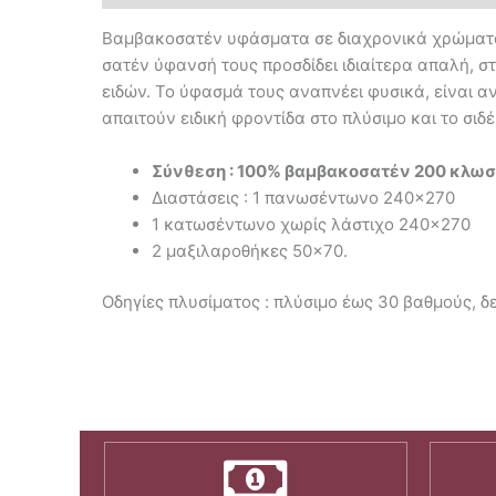
Βαμβακοσατέν υφάσματα σε διαχρονικά χρώματα,
σατέν ύφανσή τους προσδίδει ιδιαίτερα απαλή,
ειδών. Το ύφασμά τους αναπνέει φυσικά, είναι α
απαιτούν ειδική φροντίδα στο πλύσιμο και το σι
Σύνθεση : 100% βαμβακοσατέν 200 κλωσ
Διαστάσεις : 1 πανωσέντωνο 240×270
1 κατωσέντωνο χωρίς λάστιχο 240×270
2 μαξιλαροθήκες 50×70.
Oδηγίες πλυσίματος : πλύσιμο έως 30 βαθμούς, δε