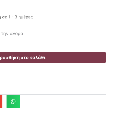
σε 1 - 3 ημέρες
Η
τρέχουσα
ή την αγορά
τιμή
είναι:
127.80€.
ροσθήκη στο καλάθι