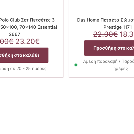
Polo Club Σετ Πετσέτες 3
Das Home Πετσέτα Σώμα
 50×100, 70×140 Essential
Prestige 1171
Orig
22.90
€
18.
2667
Original
Η
pric
.00
€
23.20
€
price
τρέχουσα
was
Προσθήκη στο κα
was:
τιμή
22.
σθήκη στο καλάθι
29.00€.
είναι:
Άμεση παραλαβή / Παράδο
23.20€.
οση σε 20 - 25 ημέρες
ημέρες