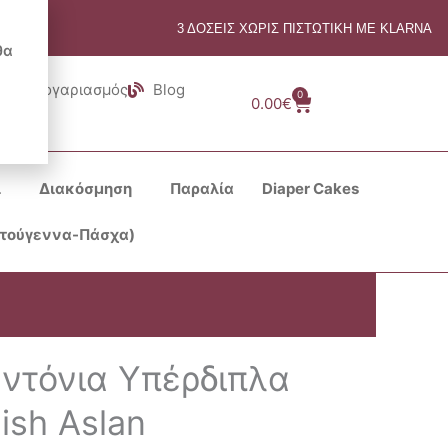
3 ΔΟΣΕΙΣ ΧΩΡΙΣ ΠΙΣΤΩΤΙΚΗ ΜΕ KLARNA
θα
Λογαριασμός
Blog
0
Cart
0.00
€
ι
Διακόσμηση
Παραλία
Diaper Cakes
στούγεννα-Πάσχα)
εντόνια Υπέρδιπλα
ish Aslan