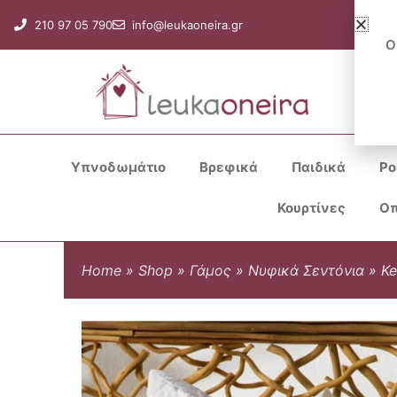
Μετάβαση
210 97 05 790
info@leukaoneira.gr
στο
Ο
περιεχόμενο
Υπνοδωμάτιο
Βρεφικά
Παιδικά
Ρο
Κουρτίνες
Οπ
Home
»
Shop
»
Γάμος
»
Νυφικά Σεντόνια
»
Ke