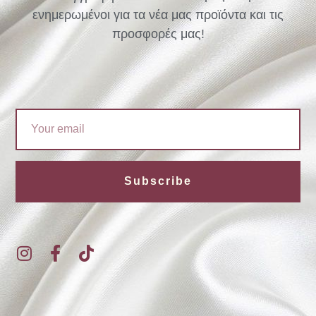
ενημερωμένοι για τα νέα μας προϊόντα και τις
προσφορές μας!
Email
Subscribe
I
F
T
n
a
i
s
c
k
t
e
t