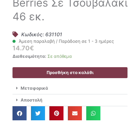
Berries Σε Τσουβαλάκι
46 εκ.
Κωδικός: 631101
Άμεση παραλαβή / Παράδοση σε 1 - 3 ημέρες
14.70
€
Iliadis
Διαθεσιμότητα:
Σε απόθεμα
Δενδράκι
Με
Προσθήκη στο καλάθι
Berries
Σε
Μεταφορικά
Τσουβαλάκι
46
Αποστολή
εκ.
ποσότητα