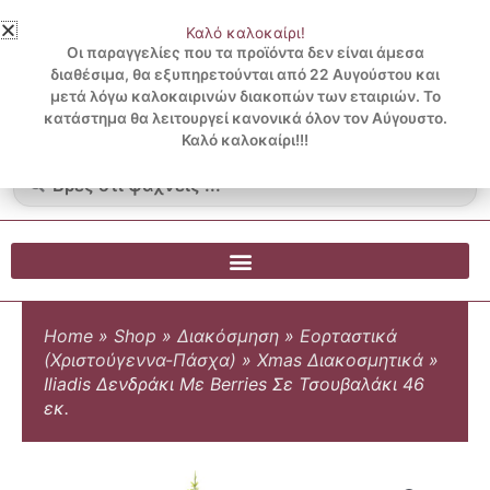
Μετάβαση
Καλό καλοκαίρι!
στο
3 ΔΟΣΕΙΣ ΧΩΡΙΣ ΠΙΣΤΩΤΙΚΗ ΜΕ KLARNA
Οι παραγγελίες που τα προϊόντα δεν είναι άμεσα
περιεχόμενο
διαθέσιμα, θα εξυπηρετούνται από 22 Αυγούστου και
μετά λόγω καλοκαιρινών διακοπών των εταιριών. Το
Λογαριασμός
0
κατάστημα θα λειτουργεί κανονικά όλον τον Αύγουστο.
Cart
0.00
€
Blog
Καλό καλοκαίρι!!!
Search
...
Home
»
Shop
»
Διακόσμηση
»
Εορταστικά
(Χριστούγεννα-Πάσχα)
»
Xmas Διακοσμητικά
»
Iliadis Δενδράκι Με Berries Σε Τσουβαλάκι 46
εκ.