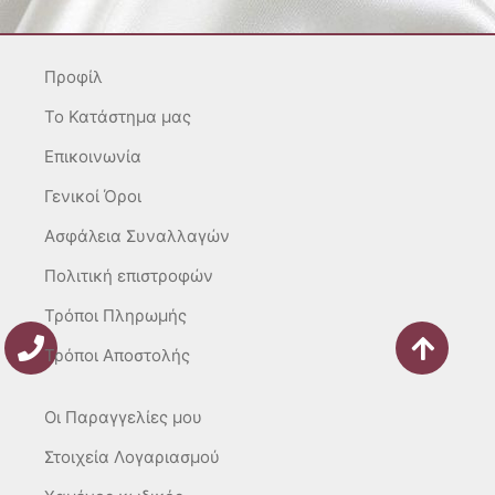
a
b
o
g
o
k
r
o
Προφίλ
a
k
m
-
To Κατάστημα μας
f
Επικοινωνία
Γενικοί Όροι
Ασφάλεια Συναλλαγών
Πολιτική επιστροφών
Τρόποι Πληρωμής
Τρόποι Αποστολής
Οι Παραγγελίες μου
Στοιχεία Λογαριασμού