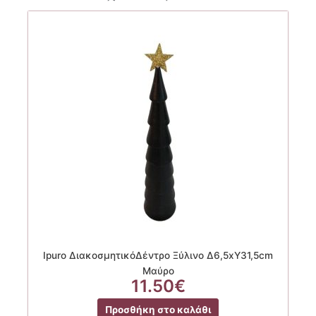
Ipuro ΔιακοσμητικόΔέντρο Ξύλινο Δ6,5xΥ31,5cm
Μαύρο
11.50
€
Προσθήκη στο καλάθι