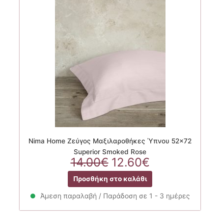
Nima Home Ζεύγος Μαξιλαροθήκες Ύπνου 52×72
Superior Smoked Rose
Original
Η
14.00
€
12.60
€
price
τρέχουσα
Προσθήκη στο καλάθι
was:
τιμή
14.00€.
είναι:
Άμεση παραλαβή / Παράδοση σε 1 - 3 ημέρες
12.60€.