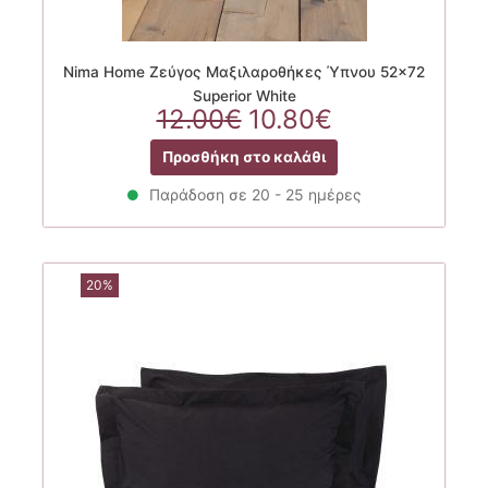
Nima Home Ζεύγος Μαξιλαροθήκες Ύπνου 52×72
Superior White
Original
Η
12.00
€
10.80
€
price
τρέχουσα
Προσθήκη στο καλάθι
was:
τιμή
12.00€.
είναι:
Παράδοση σε 20 - 25 ημέρες
10.80€.
20%