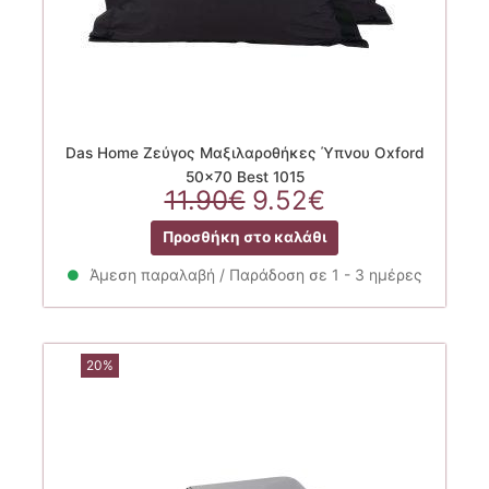
Das Home Ζεύγος Μαξιλαροθήκες Ύπνου Oxford
50×70 Best 1015
Original
Η
11.90
€
9.52
€
price
τρέχουσα
Προσθήκη στο καλάθι
was:
τιμή
11.90€.
είναι:
Άμεση παραλαβή / Παράδοση σε 1 - 3 ημέρες
9.52€.
20%