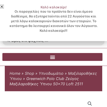
Μετάβαση
Καλό καλοκαίρι!
στο
3 ΔΟΣΕΙΣ ΧΩΡΙΣ ΠΙΣΤΩΤΙΚΗ ΜΕ KLARNA
Οι παραγγελίες που τα προϊόντα δεν είναι άμεσα
περιεχόμενο
διαθέσιμα, θα εξυπηρετούνται από 22 Αυγούστου και
μετά λόγω καλοκαιρινών διακοπών των εταιριών. Το
Λογαριασμός
0
κατάστημα θα λειτουργεί κανονικά όλον τον Αύγουστο.
Cart
0.00
€
Blog
Καλό καλοκαίρι!!!
Search
...
Home
»
Shop
»
Υπνοδωμάτιο
»
Μαξιλαροθήκες
Ύπνου
»
Greenwich Polo Club Ζεύγος
Μαξιλαροθήκες Ύπνου 50×70 Loft 2511