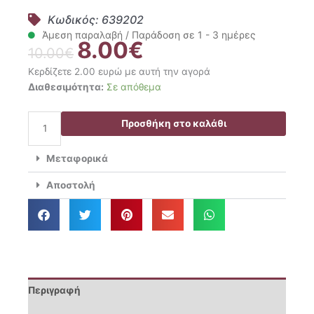
Κωδικός: 639202
Άμεση παραλαβή / Παράδοση σε 1 - 3 ημέρες
8.00
€
Original
Η
10.00
€
price
τρέχουσα
Κερδίζετε 2.00 ευρώ με αυτή την αγορά
was:
τιμή
Greenwich
Διαθεσιμότητα:
Σε απόθεμα
10.00€.
είναι:
Polo
8.00€.
Club
Προσθήκη στο καλάθι
Ζεύγος
Μαξιλαροθήκες
Μεταφορικά
Ύπνου
50x70
Αποστολή
Loft
2511
ποσότητα
Περιγραφή