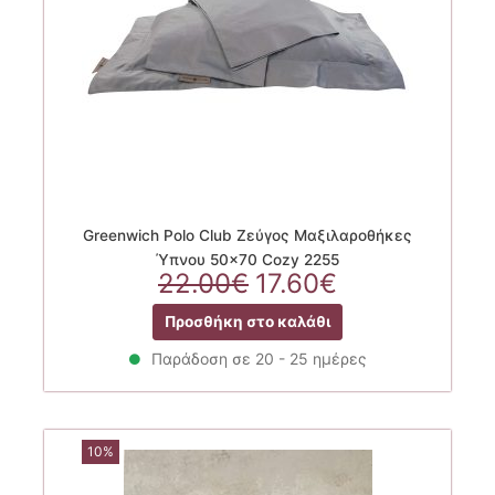
Greenwich Polo Club Ζεύγος Μαξιλαροθήκες
Ύπνου 50×70 Cozy 2255
Original
Η
22.00
€
17.60
€
price
τρέχουσα
Προσθήκη στο καλάθι
was:
τιμή
22.00€.
είναι:
Παράδοση σε 20 - 25 ημέρες
17.60€.
10%