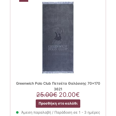
Greenwich Polo Club Πετσέτα Θαλάσσης 70×170
3621
Original
Η
25.00
€
20.00
€
price
τρέχουσα
Προσθήκη στο καλάθι
was:
τιμή
25.00€.
είναι:
Άμεση παραλαβή / Παράδοση σε 1 - 3 ημέρες