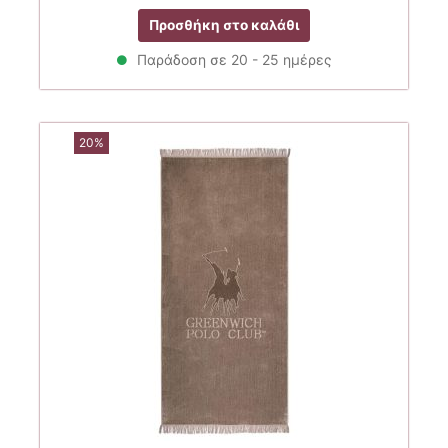
price
τρέχουσα
Προσθήκη στο καλάθι
was:
τιμή
29.00€.
είναι:
Παράδοση σε 20 - 25 ημέρες
23.20€.
20%