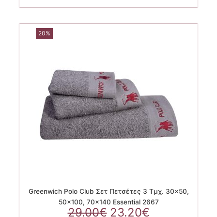
20.00€.
20%
Greenwich Polo Club Σετ Πετσέτες 3 Τμχ. 30×50,
50×100, 70×140 Essential 2667
Original
Η
29.00
€
23.20
€