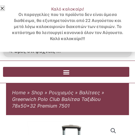
Μετάβαση
Καλό καλοκαίρι!
στο
3 ΔΟΣΕΙΣ ΧΩΡΙΣ ΠΙΣΤΩΤΙΚΗ ΜΕ KLARNA
Οι παραγγελίες που τα προϊόντα δεν είναι άμεσα
περιεχόμενο
διαθέσιμα, θα εξυπηρετούνται από 22 Αυγούστου και
μετά λόγω καλοκαιρινών διακοπών των εταιριών. Το
Λογαριασμός
0
κατάστημα θα λειτουργεί κανονικά όλον τον Αύγουστο.
Cart
0.00
€
Blog
Καλό καλοκαίρι!!!
Search
...
Home
»
Shop
»
Ρουχισμός
»
Βαλίτσες
»
Greenwich Polo Club Βαλίτσα Ταξιδίου
78x50x32 Premium 7501