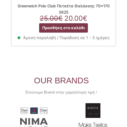
Greenwich Polo Club Πετσέτα Θαλάσσης 70×170
3625
Original
Η
25.00
€
20.00
€
price
τρέχουσα
Προσθήκη στο καλάθι
was:
τιμή
25.00€.
είναι:
Άμεση παραλαβή / Παράδοση σε 1 - 3 ημέρες
20.00€.
OUR BRANDS
Επώνυμα Brand στην χαμηλότερη τιμή !