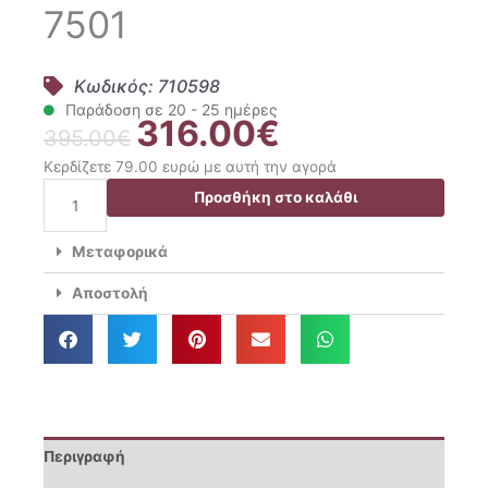
7501
Κωδικός: 710598
Παράδοση σε 20 - 25 ημέρες
316.00
€
Original
Η
395.00
€
price
τρέχουσα
Κερδίζετε 79.00 ευρώ με αυτή την αγορά
was:
τιμή
Greenwich
Προσθήκη στο καλάθι
395.00€.
είναι:
Polo
316.00€.
Club
Μεταφορικά
Βαλίτσα
Ταξιδίου
Αποστολή
78x50x32
Premium
7501
ποσότητα
Περιγραφή