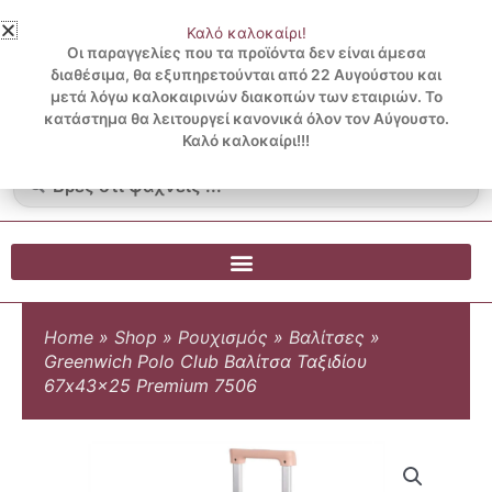
Μετάβαση
Καλό καλοκαίρι!
στο
3 ΔΟΣΕΙΣ ΧΩΡΙΣ ΠΙΣΤΩΤΙΚΗ ΜΕ KLARNA
Οι παραγγελίες που τα προϊόντα δεν είναι άμεσα
περιεχόμενο
διαθέσιμα, θα εξυπηρετούνται από 22 Αυγούστου και
μετά λόγω καλοκαιρινών διακοπών των εταιριών. Το
Λογαριασμός
0
κατάστημα θα λειτουργεί κανονικά όλον τον Αύγουστο.
Cart
0.00
€
Blog
Καλό καλοκαίρι!!!
Search
...
Home
»
Shop
»
Ρουχισμός
»
Βαλίτσες
»
Greenwich Polo Club Βαλίτσα Ταξιδίου
67x43x25 Premium 7506