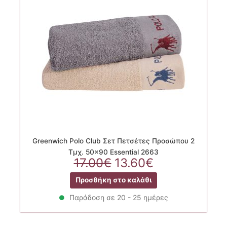
Greenwich Polo Club Σετ Πετσέτες Προσώπου 2
Τμχ. 50×90 Essential 2663
Original
Η
17.00
€
13.60
€
price
τρέχουσα
Προσθήκη στο καλάθι
was:
τιμή
17.00€.
είναι:
Παράδοση σε 20 - 25 ημέρες
13.60€.