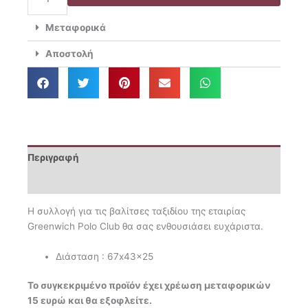
Polo
204.00€.
Club
Μεταφορικά
Βαλίτσα
Ταξιδίου
Αποστολή
67x43x25
Premium
7506
ποσότητα
Περιγραφή
Επιπλέον πληροφορίες
Η συλλογή για τις βαλίτσες ταξιδίου της εταιρίας
Greenwich Polo Club θα σας ενθουσιάσει ευχάριστα.
Διάσταση : 67x43x25
Το συγκεκριμένο προϊόν έχει χρέωση μεταφορικών
15 ευρώ και θα εξοφλείτε.