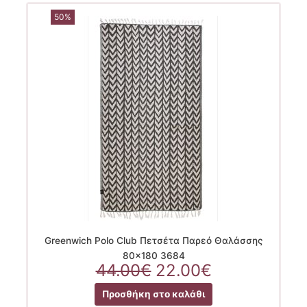
50%
Greenwich Polo Club Πετσέτα Παρεό Θαλάσσης
80×180 3684
Original
Η
44.00
€
22.00
€
price
τρέχουσα
Προσθήκη στο καλάθι
was:
τιμή