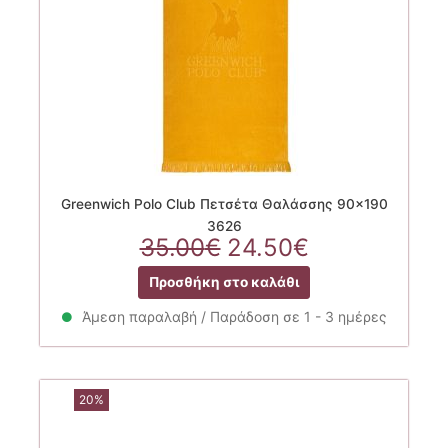
Greenwich Polo Club Πετσέτα Θαλάσσης 90×190
3626
Original
Η
35.00
€
24.50
€
price
τρέχουσα
Προσθήκη στο καλάθι
was:
τιμή
35.00€.
είναι:
Άμεση παραλαβή / Παράδοση σε 1 - 3 ημέρες
24.50€.
20%