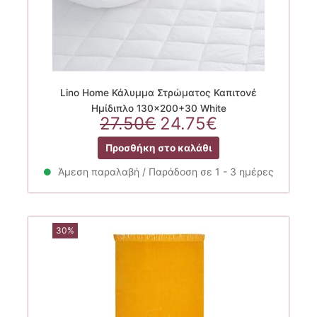
Lino Home Κάλυμμα Στρώματος Καπιτονέ
Ημίδιπλο 130×200+30 White
Original
Η
27.50
€
24.75
€
price
τρέχουσα
Προσθήκη στο καλάθι
was:
τιμή
27.50€.
είναι:
Άμεση παραλαβή / Παράδοση σε 1 - 3 ημέρες
24.75€.
30%