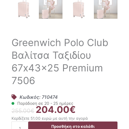
Greenwich Polo Club
Βαλίτσα Ταξιδίου
67x43x25 Premium
7506
Κωδικός: 710474
Παράδοση σε 20 - 25 ημέρες
204.00
€
Original
Η
255.00
€
price
τρέχουσα
Κερδίζετε 51.00 ευρώ με αυτή την αγορά
was:
τιμή
Greenwich
Προσθήκη στο καλάθι
255.00€.
είναι: