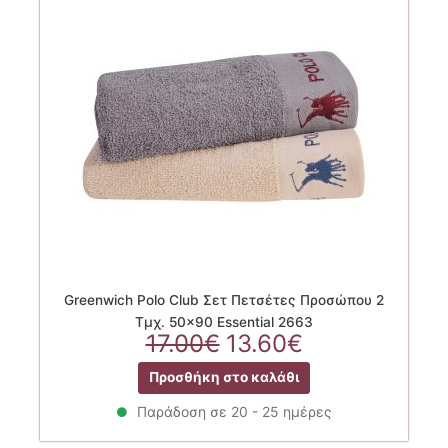
Greenwich Polo Club Σετ Πετσέτες Προσώπου 2
Τμχ. 50×90 Essential 2663
Original
Η
17.00
€
13.60
€
price
τρέχουσα
Προσθήκη στο καλάθι
was:
τιμή
17.00€.
είναι:
Παράδοση σε 20 - 25 ημέρες
13.60€.