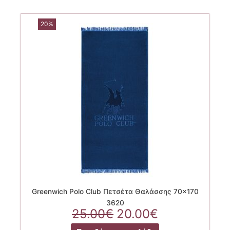
20%
Greenwich Polo Club Πετσέτα Θαλάσσης 70×170
3620
Original
Η
25.00
€
20.00
€
price
τρέχουσα