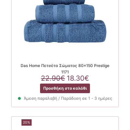
Das Home Πετσέτα Σώματος 80×150 Prestige
1171
Original
Η
22.90
€
18.30
€
price
τρέχουσα
Προσθήκη στο καλάθι
was:
τιμή
22.90€.
είναι:
Άμεση παραλαβή / Παράδοση σε 1 - 3 ημέρες
18.30€.
20%