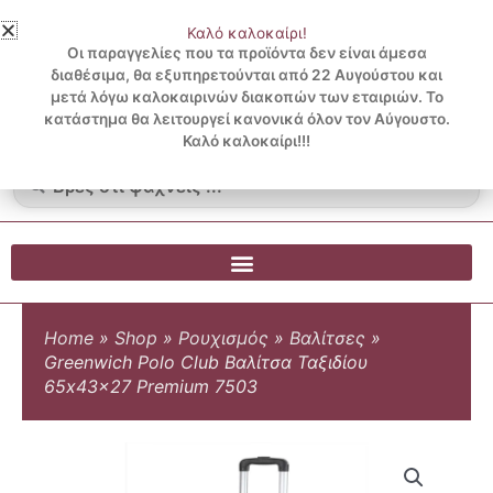
Μετάβαση
Καλό καλοκαίρι!
στο
3 ΔΟΣΕΙΣ ΧΩΡΙΣ ΠΙΣΤΩΤΙΚΗ ΜΕ KLARNA
Οι παραγγελίες που τα προϊόντα δεν είναι άμεσα
περιεχόμενο
διαθέσιμα, θα εξυπηρετούνται από 22 Αυγούστου και
μετά λόγω καλοκαιρινών διακοπών των εταιριών. Το
Λογαριασμός
0
κατάστημα θα λειτουργεί κανονικά όλον τον Αύγουστο.
Cart
0.00
€
Blog
Καλό καλοκαίρι!!!
Search
...
Home
»
Shop
»
Ρουχισμός
»
Βαλίτσες
»
Greenwich Polo Club Βαλίτσα Ταξιδίου
65x43x27 Premium 7503