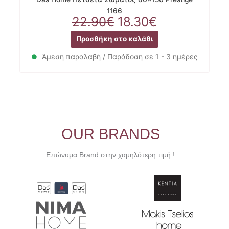
1166
Original
Η
22.90
€
18.30
€
price
τρέχουσα
Προσθήκη στο καλάθι
was:
τιμή
22.90€.
είναι:
Άμεση παραλαβή / Παράδοση σε 1 - 3 ημέρες
18.30€.
OUR BRANDS
Επώνυμα Brand στην χαμηλότερη τιμή !