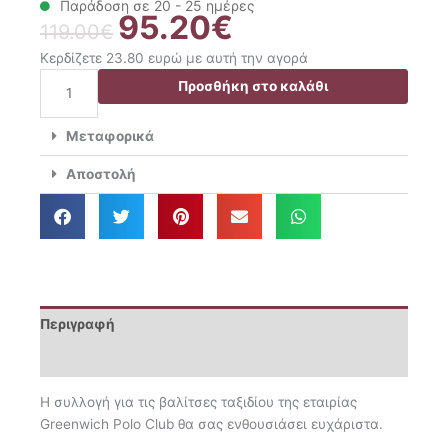
Παράδοση σε 20 - 25 ημέρες
95.20
€
Original
Η
119.00
€
price
τρέχουσα
Κερδίζετε 23.80 ευρώ με αυτή την αγορά
was:
τιμή
Greenwich
Προσθήκη στο καλάθι
119.00€.
είναι:
Polo
95.20€.
Club
Μεταφορικά
Βαλίτσα
Ταξιδίου
Αποστολή
65x43x27
Premium
7503
ποσότητα
Περιγραφή
Επιπλέον πληροφορίες
Η συλλογή για τις βαλίτσες ταξιδίου της εταιρίας
Greenwich Polo Club θα σας ενθουσιάσει ευχάριστα.