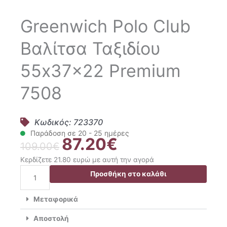
Greenwich Polo Club
Βαλίτσα Ταξιδίου
55x37x22 Premium
7508
Κωδικός: 723370
Παράδοση σε 20 - 25 ημέρες
87.20
€
Original
Η
109.00
€
price
τρέχουσα
Κερδίζετε 21.80 ευρώ με αυτή την αγορά
was:
τιμή
Greenwich
Προσθήκη στο καλάθι
109.00€.
είναι:
Polo
87.20€.
Club
Μεταφορικά
Βαλίτσα
Ταξιδίου
Αποστολή
55x37x22