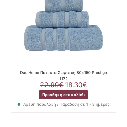
Das Home Πετσέτα Σώματος 80×150 Prestige
1172
Original
Η
22.90
€
18.30
€
price
τρέχουσα
Προσθήκη στο καλάθι
was:
τιμή
22.90€.
είναι:
Άμεση παραλαβή / Παράδοση σε 1 - 3 ημέρες
18.30€.