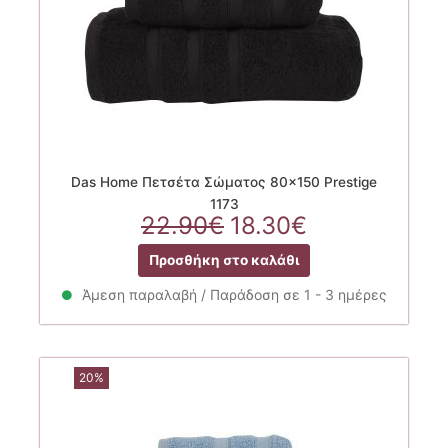
Das Home Πετσέτα Σώματος 80×150 Prestige
1173
Original
Η
22.90
€
18.30
€
price
τρέχουσα
Προσθήκη στο καλάθι
was:
τιμή
22.90€.
είναι:
Άμεση παραλαβή / Παράδοση σε 1 - 3 ημέρες
18.30€.
20%