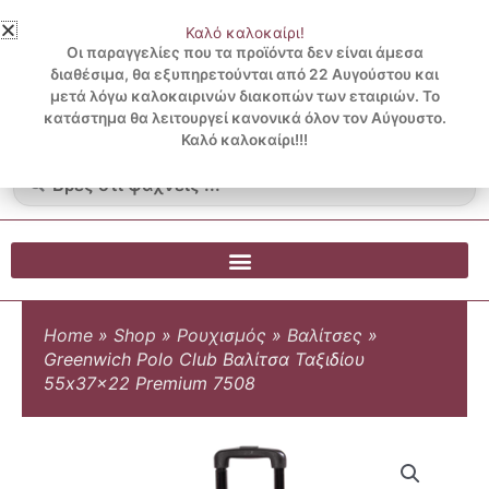
Μετάβαση
Καλό καλοκαίρι!
στο
3 ΔΟΣΕΙΣ ΧΩΡΙΣ ΠΙΣΤΩΤΙΚΗ ΜΕ KLARNA
Οι παραγγελίες που τα προϊόντα δεν είναι άμεσα
περιεχόμενο
διαθέσιμα, θα εξυπηρετούνται από 22 Αυγούστου και
μετά λόγω καλοκαιρινών διακοπών των εταιριών. Το
Λογαριασμός
0
κατάστημα θα λειτουργεί κανονικά όλον τον Αύγουστο.
Cart
0.00
€
Blog
Καλό καλοκαίρι!!!
Search
...
Home
»
Shop
»
Ρουχισμός
»
Βαλίτσες
»
Greenwich Polo Club Βαλίτσα Ταξιδίου
55x37x22 Premium 7508