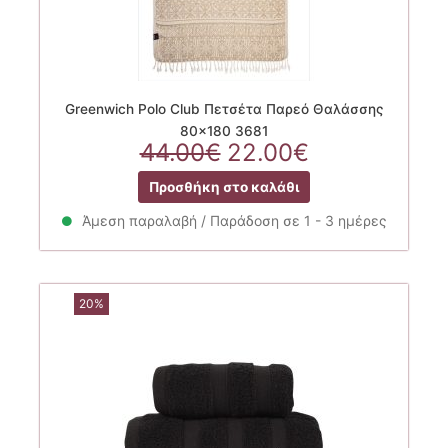
Greenwich Polo Club Πετσέτα Παρεό Θαλάσσης
80×180 3681
Original
Η
44.00
€
22.00
€
price
τρέχουσα
Προσθήκη στο καλάθι
was:
τιμή
44.00€.
είναι:
Άμεση παραλαβή / Παράδοση σε 1 - 3 ημέρες
22.00€.
20%