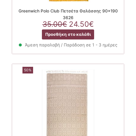
Greenwich Polo Club Πετσέτα Θαλάσσης 90×190
3626
Original
Η
35.00
€
24.50
€
price
τρέχουσα
Προσθήκη στο καλάθι
was:
τιμή
35.00€.
είναι:
Άμεση παραλαβή / Παράδοση σε 1 - 3 ημέρες
24.50€.
50%